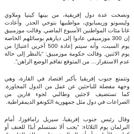
ونصحت عدة دول إفريقية، من بينها كينيا وملاوي
وليسوتو وزيمبابوي، مواطنيها بتوخي الحذر. وأعادت
غانا مئات المواطنين الأسبوع الماضي. وقالت موزمبيق
إن 300 موزمبيقي عادوا إلى ديارهم بوسائلهم الخاصة
يوم السبت، وأنه سيتم إعادة 500 آخرين اعتبارًا من
يوم الاثنين. وقالت حكومة موزمبيق: “بالنظر إلى حالة
عدم الاستقرار… من المتوقع تفاقم الوضع الراهن”.
وتتمتع جنوب إفريقيا بأكبر اقتصاد في القارة، وهي
وجهة مفضلة للباحثين عن عمل من الدول المجاورة.
كما تستضيف لاجئين وطالبي لجوء فارين من
الصراعات في دول مثل جمهورية الكونغو الديمقراطية.
وقال رئيس جنوب إفريقيا، سيريل رامافوزا، أمام
البرلمان يوم الثلاثاء: “يجب ألا نستسلم أبدًا للعنف أو