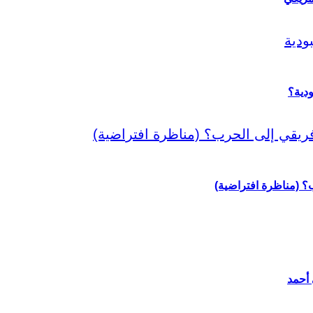
دية؟
رب؟ (مناظرة افتراضية)
 أحمد