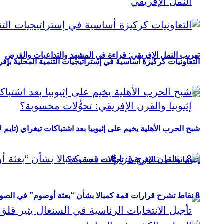
تهريب النمل الإفريقي: قراءة في المشهد والتداعيات والفرص
التعاونيات كركيزة أساسية في إستراتيجيات التنمية المحلية بإفري
شبح الحرب الأهلية يخيم على إثيوبيا بعد اشتباكات تيغراي (تايم ل
إثيوبيا والقرن الإفريقي: تحوُّلات محسوبة؟
8 نقاط تشرح قرارات قمة كمبالا بشأن “بعثة أوصوم” في الصومال؟