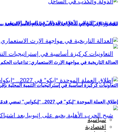
رؤية نقدية: “الانقلاب الأخلاقي للدولة” في الساحل الإفريقي
الحضور الإفريقي في سباق خلافة الأمين العام للأمم المتحدة ب
العدالة التاريخية في مواجهة الإرث الاستعماري: تداعيات الحكم ا
التعاونيات كركيزة أساسية في إستراتيجيات التنمية المحلية بإفري
إطلاق العملة الموحدة “إيكو” في 2027.. “إيكواس” تمضي قدمًا دون انتظار
سياسية
اقتصادية