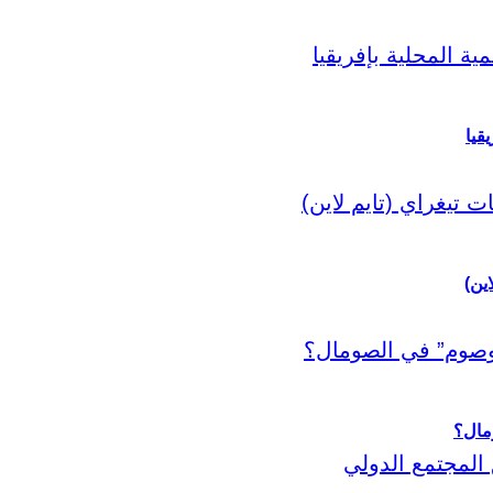
قيا
اين)