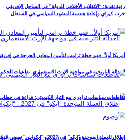
رؤية نقدية: “الانقلاب الأخلاقي للدولة” في الساحل الإفريقي
حزب كيراي وإعادة هندسة المشهد السياسي في السنغال
أمريكا أولاً.. فهم خطة ترامب لتأمين المعادن الحرجة في إفريقي
العدالة التاريخية في مواجهة الإرث الاستعماري: تداعيات الحكم ا
تقاطعات سياسات تراوري مع التيار الكيميتي: قراءة في خطاب و
إطلاق العملة الموحدة “إيكو” في 2027.. “إيكواس” تمضي قدمًا دون انتظار
أوصوم: مستقبل بعثة السلام في الصومال بعد وقف التمويل الأ