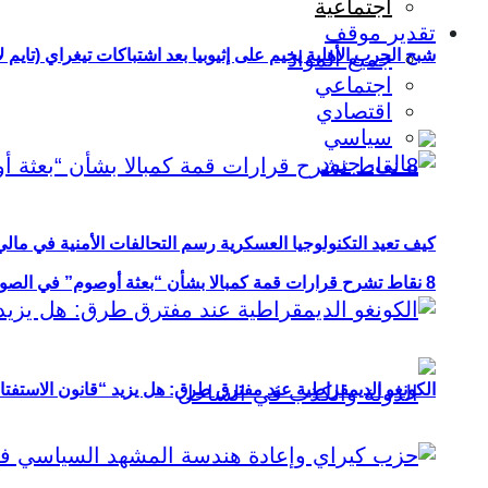
اجتماعية
تقدير موقف
شبح الحرب الأهلية يخيم على إثيوبيا بعد اشتباكات تيغراي (تايم ل
جميع المواد
اجتماعي
اقتصادي
سياسي
كيف تعيد التكنولوجيا العسكرية رسم التحالفات الأمنية في مال
8 نقاط تشرح قرارات قمة كمبالا بشأن “بعثة أوصوم” في الصومال؟
الكونغو الديمقراطية عند مفترق طرق: هل يزيد “قانون الاستفتاء” 