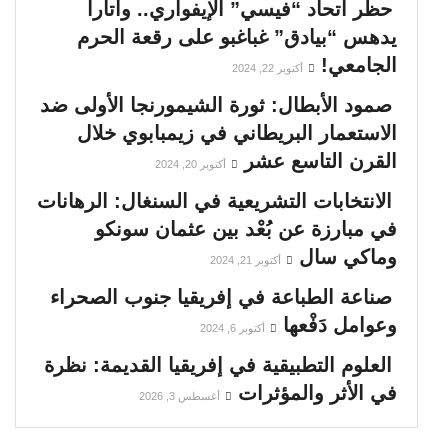
حظر اتحاد “فيسي” الإيفواري.. واتارا
يدهس “بيادق” غباغبو على رقعة الحرم
الجامعي!
أكتوبر 22, 2024
صمود الأبطال: ثورة الشيمورنجا الأولى ضد
الاستعمار البريطاني في زيمبابوي خلال
القرن التاسع عشر
أكتوبر 20, 2024
الانتخابات التشريعية في السنغال: الرهانات
في مبارزة عن بُعْد بين عثمان سونكو
وماكي سال
أكتوبر 21, 2024
صناعة الطباعة في إفريقيا جنوب الصحراء
وعوامل دَفْعها
أكتوبر 6, 2024
العلوم التطبيقية في إفريقيا القديمة: نظرة
في الأثر والمؤثرات
أغسطس 3, 2026