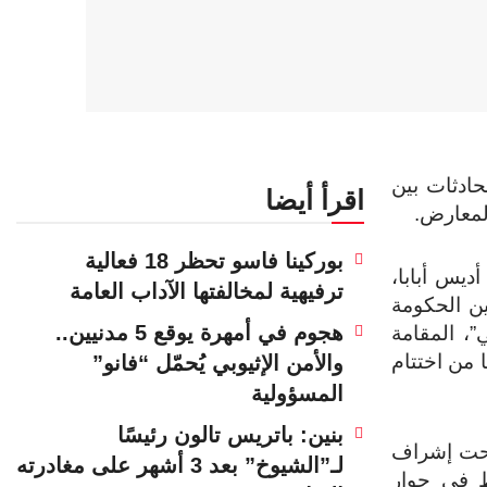
ادثات بين
اقرأ أيضا
المعارض.
بوركينا فاسو تحظر 18 فعالية
ديس أبابا،
ترفيهية لمخالفتها الآداب العامة
ن الحكومة
هجوم في أمهرة يوقع 5 مدنيين..
”، المقامة
 قلقها من اختتام
والأمن الإثيوبي يُحمّل “فانو”
المسؤولية
بنين: باتريس تالون رئيسًا
تحت إشراف
لـ”الشيوخ” بعد 3 أشهر على مغادرته
ط في حوار