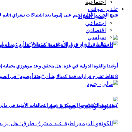
اجتماعية
تقدير موقف
شبح الحرب الأهلية يخيم على إثيوبيا بعد اشتباكات تيغراي (تايم ل
جميع المواد
اجتماعي
اقتصادي
سياسي
أوغندا والقوة الدولية في غزة: هل يتحقق وعد موهوزي بحماية إ
8 نقاط تشرح قرارات قمة كمبالا بشأن “بعثة أوصوم” في الصومال؟
كيف تعيد التكنولوجيا العسكرية رسم التحالفات الأمنية في مال