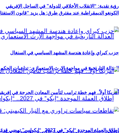
رؤية نقدية: “الانقلاب الأخلاقي للدولة” في الساحل الإفريقي
الكونغو الديمقراطية عند مفترق طرق: هل يزيد “قانون الاستفتاء” 
حزب كيراي وإعادة هندسة المشهد السياسي في السنغال
العدالة التاريخية في مواجهة الإرث الاستعماري: تداعيات الحكم ا
أمريكا أولاً.. فهم خطة ترامب لتأمين المعادن الحرجة في إفريقي
إطلاق العملة الموحدة “إيكو” في 2027.. “إيكواس” تمضي قدمًا دون انتظار
تقاطعات سياسات تراوري مع التيار الكيميتي: قراءة في خطاب و