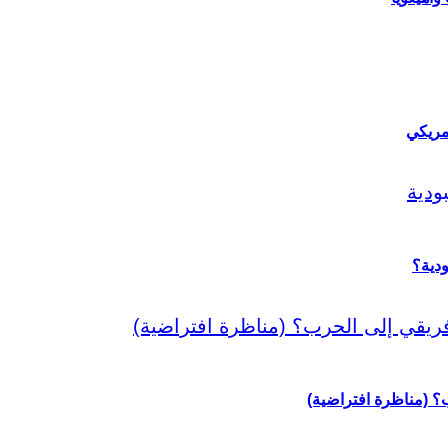
مريكي
دية؟
رب؟ (مناظرة افتراضية)