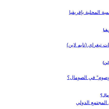
قيا
اين)