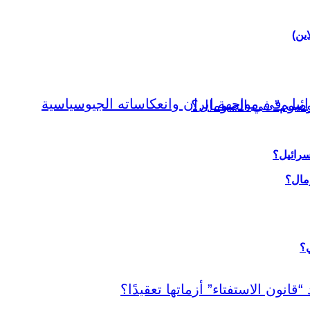
اين)
سرائيل؟
ي؟