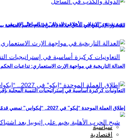
رؤية نقدية: “الانقلاب الأخلاقي للدولة” في الساحل الإفريقي
الحضور الإفريقي في سباق خلافة الأمين العام للأمم المتحدة ب
العدالة التاريخية في مواجهة الإرث الاستعماري: تداعيات الحكم ا
التعاونيات كركيزة أساسية في إستراتيجيات التنمية المحلية بإفري
إطلاق العملة الموحدة “إيكو” في 2027.. “إيكواس” تمضي قدمًا دون انتظار
سياسية
اقتصادية