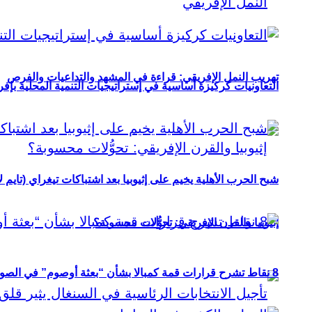
تهريب النمل الإفريقي: قراءة في المشهد والتداعيات والفرص
التعاونيات كركيزة أساسية في إستراتيجيات التنمية المحلية بإفري
شبح الحرب الأهلية يخيم على إثيوبيا بعد اشتباكات تيغراي (تايم ل
إثيوبيا والقرن الإفريقي: تحوُّلات محسوبة؟
8 نقاط تشرح قرارات قمة كمبالا بشأن “بعثة أوصوم” في الصومال؟