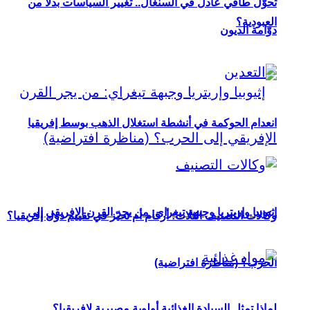
تحوُّل طاقي عادل في السنغال.. تغيير السياسات بدلاً من
العبودية؟
دوّامة الديون
انعدام الحوكمة في أنشطة استغلال الذهب بوسط إفريقيا
إثيوبيا وإريتريا وجبهة تيغراي: من يجر القرن الإفريقي إلى
وكالات التصنيف الثلاث: أرقام أم تحيّز في تقييم دول إفريقيا؟
الحرب؟ (مناظرة افتراضية)
لماذا تمثل السيادة الغذائية أولوية مصيرية لإفريقيا؟