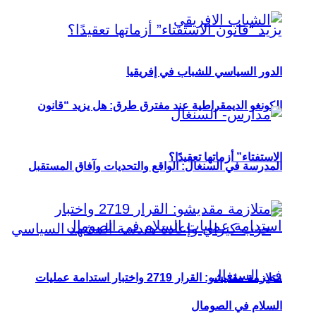
الدور السياسي للشباب في إفريقيا
الكونغو الديمقراطية عند مفترق طرق: هل يزيد “قانون
الاستفتاء” أزماتها تعقيدًا؟
المدرسة في السنغال: الواقع والتحديات وآفاق المستقبل
متلازمة مقديشو: القرار 2719 واختبار استدامة عمليات
السلام في الصومال