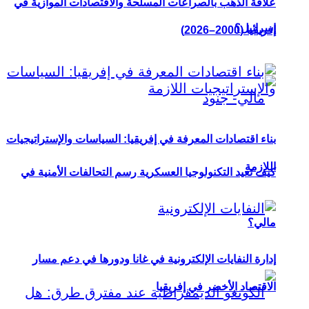
علاقة الذهب بالصراعات المسلحة والاقتصادات الموازية في
إسرائيل؟
إفريقيا (2000–2026)
بناء اقتصادات المعرفة في إفريقيا: السياسات والإستراتيجيات
اللازمة
كيف تعيد التكنولوجيا العسكرية رسم التحالفات الأمنية في
مالي؟
إدارة النفايات الإلكترونية في غانا ودورها في دعم مسار
الاقتصاد الأخضر في إفريقيا