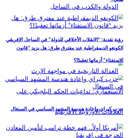
رؤية نقدية: “الانقلاب الأخلاقي للدولة” في الساحل الإفريقي
الكونغو الديمقراطية عند مفترق طرق: هل يزيد “قانون
الاستفتاء” أزماتها تعقيدًا؟
حزب كيراي وإعادة هندسة المشهد السياسي في السنغال