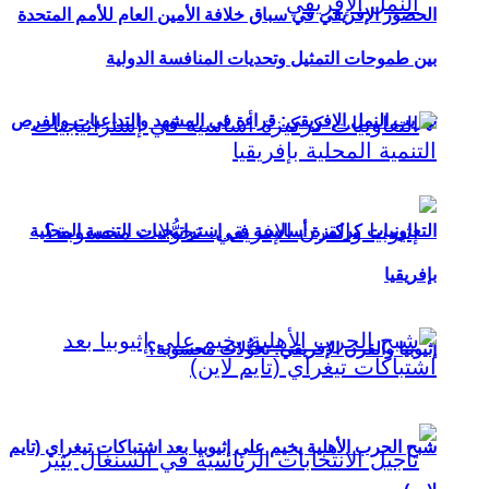
الحضور الإفريقي في سباق خلافة الأمين العام للأمم المتحدة
بين طموحات التمثيل وتحديات المنافسة الدولية
تهريب النمل الإفريقي: قراءة في المشهد والتداعيات والفرص
التعاونيات كركيزة أساسية في إستراتيجيات التنمية المحلية
بإفريقيا
إثيوبيا والقرن الإفريقي: تحوُّلات محسوبة؟
شبح الحرب الأهلية يخيم على إثيوبيا بعد اشتباكات تيغراي (تايم