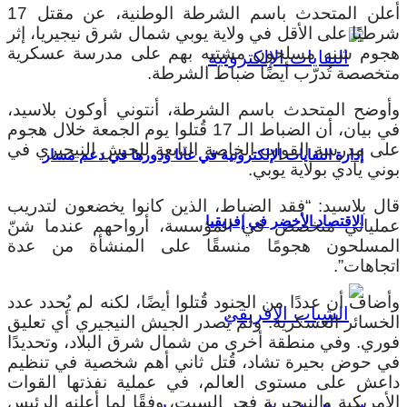
أعلن المتحدث باسم الشرطة الوطنية، عن مقتل 17
شرطيًا على الأقل في ولاية يوبي شمال شرق نيجيريا، إثر
هجوم شنه مسلحون مشتبه بهم على مدرسة عسكرية
متخصصة تُدرّب أيضًا ضباط الشرطة.
وأوضح المتحدث باسم الشرطة، أنتوني أوكون بلاسيد،
في بيان، أن الضباط الـ 17 قُتلوا يوم الجمعة خلال هجوم
على مدرسة القوات الخاصة التابعة للجيش النيجيري في
إدارة النفايات الإلكترونية في غانا ودورها في دعم مسار
بوني يادي بولاية يوبي.
قال بلاسيد: “فقد الضباط، الذين كانوا يخضعون لتدريب
الاقتصاد الأخضر في إفريقيا
عملياتي متخصص في المؤسسة، أرواحهم عندما شنّ
المسلحون هجومًا منسقًا على المنشأة من عدة
اتجاهات”.
وأضاف أن عددًا من الجنود قُتلوا أيضًا، لكنه لم يُحدد عدد
الخسائر العسكرية. ولم يُصدر الجيش النيجيري أي تعليق
فوري.
وفي منطقة أخرى من شمال شرق البلاد، وتحديدًا
في حوض بحيرة تشاد، قُتل ثاني أهم شخصية في تنظيم
داعش على مستوى العالم، في عملية نفذتها القوات
الأمريكية والنيجيرية فجر السبت، وفقًا لما أعلنه الرئيس