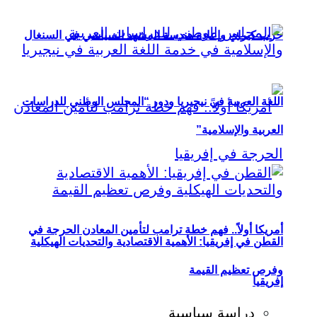
حزب كيراي وإعادة هندسة المشهد السياسي في السنغال
اللغة العربية في نيجيريا ودور “المجلس الوطني للدراسات
العربية والإسلامية”
أمريكا أولاً.. فهم خطة ترامب لتأمين المعادن الحرجة في
القطن في إفريقيا: الأهمية الاقتصادية والتحديات الهيكلية
وفرص تعظيم القيمة
إفريقيا
دراسة سياسية