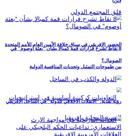
لاين)
الحضور الإفريقي في سباق خلافة الأمين العام للأمم المتحدة
8 نقاط تشرح قرارات قمة كمبالا بشأن “بعثة أوصوم” في
الصومال؟
بين طموحات التمثيل وتحديات المنافسة الدولية
رؤية نقدية: “الانقلاب الأخلاقي للدولة” في الساحل الإفريقي