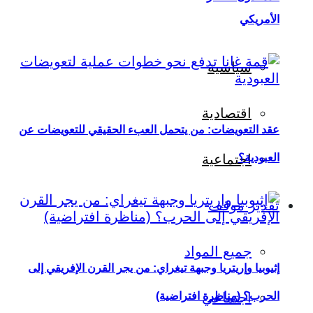
الأمريكي
سياسية
اقتصادية
عقد التعويضات: من يتحمل العبء الحقيقي للتعويضات عن
العبودية؟
اجتماعية
تقدير موقف
جميع المواد
إثيوبيا وإريتريا وجبهة تيغراي: من يجر القرن الإفريقي إلى
اجتماعي
الحرب؟ (مناظرة افتراضية)