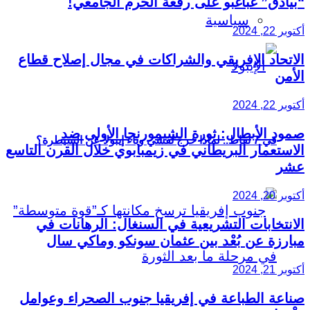
“بيادق” غباغبو على رقعة الحرم الجامعي!
سياسية
أكتوبر 22, 2024
الاتحاد الإفريقي والشراكات في مجال إصلاح قطاع
الأمن
أكتوبر 22, 2024
صمود الأبطال: ثورة الشيمورنجا الأولى ضد
في 7 نقاط.. لماذا خرج تفشي وباء إيبولا عن السيطرة؟
الاستعمار البريطاني في زيمبابوي خلال القرن التاسع
عشر
أكتوبر 20, 2024
الانتخابات التشريعية في السنغال: الرهانات في
مبارزة عن بُعْد بين عثمان سونكو وماكي سال
أكتوبر 21, 2024
صناعة الطباعة في إفريقيا جنوب الصحراء وعوامل