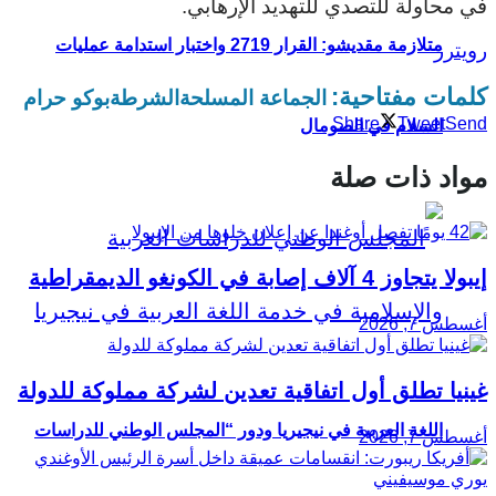
في محاولة للتصدي للتهديد الإرهابي.
متلازمة مقديشو: القرار 2719 واختبار استدامة عمليات
رويترز
كلمات مفتاحية:
الجماعة المسلحة
الشرطة
بوكو حرام
Share
Tweet
Send
السلام في الصومال
مواد ذات صلة
إيبولا يتجاوز 4 آلاف إصابة في الكونغو الديمقراطية
أغسطس 7, 2026
غينيا تطلق أول اتفاقية تعدين لشركة مملوكة للدولة
اللغة العربية في نيجيريا ودور “المجلس الوطني للدراسات
أغسطس 7, 2026