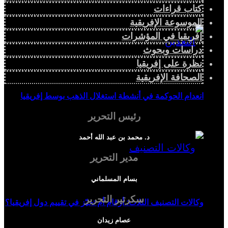
كتاب قراءات
الموسوعة الإفريقية
إفريقيا في المؤشرات
دراسات وبحوث
نظرة على إفريقيا
الصحافة الإفريقية
انعدام الحوكمة في أنشطة استغلال الذهب بوسط إفريقيا
رئيس التحرير
د. محمد بن عبد الله أحمد
مدير التحرير
بسام المسلماني
سكرتير التحرير
وكالات التصنيف الثلاث: أرقام أم تحيّز في تقييم دول إفريقيا؟
عصام زيدان