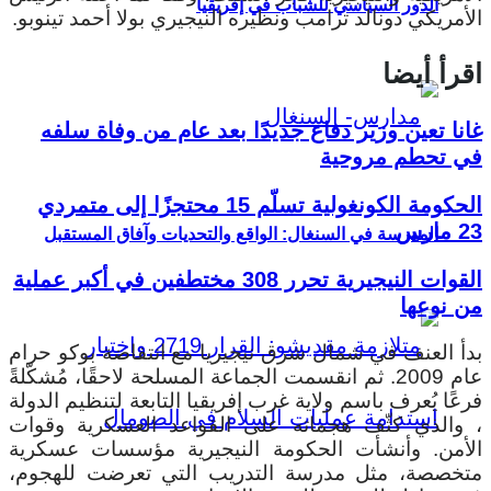
الدور السياسي للشباب في إفريقيا
الأمريكي دونالد ترامب ونظيره النيجيري بولا أحمد تينوبو.
اقرأ أيضا
غانا تعين وزير دفاع جديدًا بعد عام من وفاة سلفه
في تحطم مروحية
الحكومة الكونغولية تسلّم 15 محتجزًا إلى متمردي
23 مارس
المدرسة في السنغال: الواقع والتحديات وآفاق المستقبل
القوات النيجيرية تحرر 308 مختطفين في أكبر عملية
من نوعها
بدأ العنف في شمال شرق نيجيريا مع انتفاضة بوكو حرام
عام 2009. ثم انقسمت الجماعة المسلحة لاحقًا، مُشكّلةً
فرعًا يُعرف باسم ولاية غرب إفريقيا التابعة لتنظيم الدولة
، والذي كثّف هجماته على القواعد العسكرية وقوات
الأمن.
وأنشأت الحكومة النيجيرية مؤسسات عسكرية
متخصصة، مثل مدرسة التدريب التي تعرضت للهجوم،