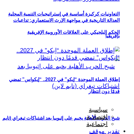
التعاونيات كركيزة أساسية في إستراتيجيات التنمية المحلية
العدالة التاريخية في مواجهة الإرث الاستعماري: تداعيات
الحكم البلجيكي على العلاقات الأوروبية الإفريقية
بإفريقيا
إطلاق العملة الموحدة “إيكو” في 2027.. “إيكواس” تمضي
قدمًا دون انتظار
سياسية
اقتصادية
شبح الحرب الأهلية يخيم على إثيوبيا بعد اشتباكات تيغراي (تايم
اجتماعية
تقدير موقف