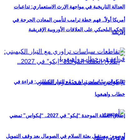
العدالة التاريخية في مواجهة الإرث الاستعماري: تداعيات
أمريكا أولاً.. فهم خطة ترامب لتأمين المعادن الحرجة في
الحكم البلجيكي على العلاقات الأوروبية الإفريقية
إفريقيا
تقاطعات سياسات تراوري مع التيار الكيميتي: قراءة في
خطاب واهيغويا
إطلاق العملة الموحدة “إيكو” في 2027.. “إيكواس” تمضي
أوصوم: مستقبل بعثة السلام في الصومال بعد وقف التمويل
قدمًا دون انتظار