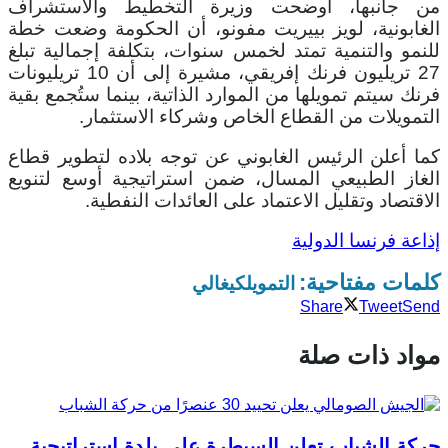
من جانبها، أوضحت وزيرة التخطيط والاستشراف
الغابونية، لويز بييريت مفونو، أن الحكومة وضعت خطة
للنمو والتنمية تمتد لخمس سنوات، بتكلفة إجمالية تبلغ
27 تريليون فرنك إفريقي، مشيرة إلى أن 10 تريليونات
فرنك سيتم تمويلها من الموارد الذاتية، بينما ستُجمع بقية
التمويلات من القطاع الخاص وشركاء الاستثمار.
كما أعلن الرئيس الغابوني عن توجه بلاده لتطوير قطاع
الغاز الطبيعي المسال، ضمن استراتيجية أوسع لتنويع
الاقتصاد وتقليل الاعتماد على العائدات النفطية.
إذاعة فرنسا الدولية
كلمات مفتاحية:
التمويل
كيغالي
Share
Tweet
Send
مواد ذات صلة
حركة الشباب تعلن السيطرة على بلدة استراتيجية