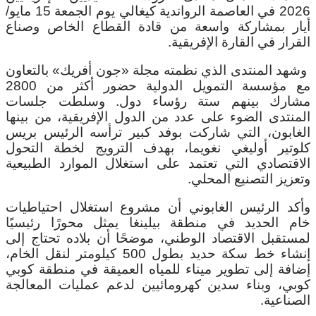
2026 في العاصمة الرواندية كيغالي يوم الجمعة 15 مايو/
أيار بمشاركة واسعة من قادة القطاع الخاص وصناع
القرار في القارة الإفريقية.
وشهد المنتدى الذي نظمته مجلة «جون أفريك» بالتعاون
مع مؤسسة التمويل الدولية حضور أكثر من 2800
مشارك بينهم ستة رؤساء دول.
وسلطت جلسات
المنتدى الضوء على عدد من الدول الإفريقية، من بينها
الغابون، التي شاركت بوفد كبير ترأسه الرئيس بريس
كلوتير أوليغي نغويما، بهدف الترويج لخطة التحول
الاقتصادي التي تعتمد على استغلال الموارد الطبيعية
وتعزيز التصنيع المحلي.
وأكد الرئيس الغابوني أن مشروع استغلال احتياطيات
خام الحديد في منطقة بيلينغا يمثل محورًا رئيسيًا
لمستقبل الاقتصاد الوطني، موضحًا أن بلاده تحتاج إلى
إنشاء خط سكة حديد بطول 500 كيلومتر لنقل الخام،
إضافة إلى تطوير ميناء للمياه العميقة في منطقة كوبي
كوبي، وبناء سدين كهرومائيين لدعم عمليات المعالجة
الصناعية.