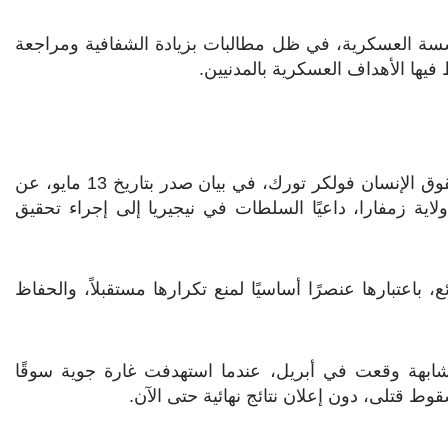
ة العسكرية، في ظل مطالبات بزيادة الشفافية ومراجعة
فيها الأهداف العسكرية بالمدنيين.
وفي سياق متصل، أعرب مفوض الأمم المتحدة السامي لحقوق الإنسان فولكر تورك، في بيان صدر بتاريخ 13 مايو، عن
ية زمفارا، داعيًا السلطات في نيجيريا إلى إجراء تحقيق
 باعتبارها عنصرًا أساسيًا لمنع تكرارها مستقبلاً، والحفاظ
ابهة وقعت في أبريل، عندما استهدفت غارة جوية سوقًا
 قتلى، دون إعلان نتائج نهائية حتى الآن.