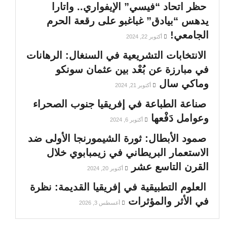
حظر اتحاد “فيسي” الإيفواري.. واتارا
يدهس “بيادق” غباغبو على رقعة الحرم
الجامعي!
أكتوبر 22, 2024
الانتخابات التشريعية في السنغال: الرهانات
في مبارزة عن بُعْد بين عثمان سونكو
وماكي سال
أكتوبر 21, 2024
صناعة الطباعة في إفريقيا جنوب الصحراء
وعوامل دَفْعها
أكتوبر 6, 2024
صمود الأبطال: ثورة الشيمورنجا الأولى ضد
الاستعمار البريطاني في زيمبابوي خلال
القرن التاسع عشر
أكتوبر 20, 2024
العلوم التطبيقية في إفريقيا القديمة: نظرة
في الأثر والمؤثرات
أغسطس 3, 2026