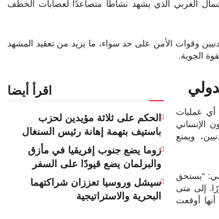
مال الغربي الذي يشهد نشاطًا متصاعدًا لعصابات الخطف
ين وقوات الأمن على حد سواء، ما يزيد من تعقيد المشهد
قوة الجوية.
دولي
اقرأ أيضا
 أي عمليات
الحكم على ثلاثة مؤيدين لحزب
ن الإنساني
باستيف بتهمة إهانة رئيس السنغال
يين، ويمنع
زوما يضع جنوب إفريقيا في مأزق
والبرلمان يضع قيودًا على السفر
مي: “يستحق
سيشل وروسيا تعززان شراكتهما
ًا. إلى متى
البحرية والاستراتيجية
أنها أوقعت