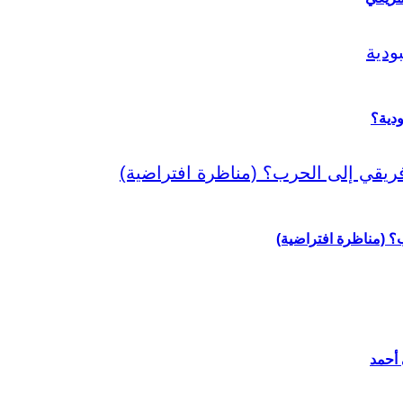
دية؟
رب؟ (مناظرة افتراضية)
 أحمد