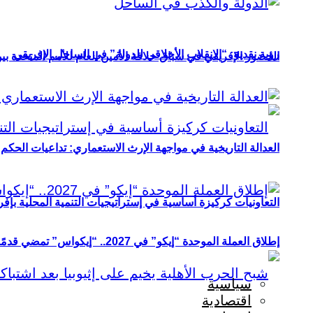
رؤية نقدية: “الانقلاب الأخلاقي للدولة” في الساحل الإفريقي
الحضور الإفريقي في سباق خلافة الأمين العام للأمم المتحدة ب
العدالة التاريخية في مواجهة الإرث الاستعماري: تداعيات الحكم ا
التعاونيات كركيزة أساسية في إستراتيجيات التنمية المحلية بإفري
إطلاق العملة الموحدة “إيكو” في 2027.. “إيكواس” تمضي قدمًا دون انتظار
سياسية
اقتصادية