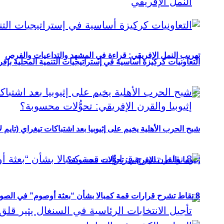
تهريب النمل الإفريقي: قراءة في المشهد والتداعيات والفرص
التعاونيات كركيزة أساسية في إستراتيجيات التنمية المحلية بإفري
شبح الحرب الأهلية يخيم على إثيوبيا بعد اشتباكات تيغراي (تايم ل
إثيوبيا والقرن الإفريقي: تحوُّلات محسوبة؟
8 نقاط تشرح قرارات قمة كمبالا بشأن “بعثة أوصوم” في الصومال؟