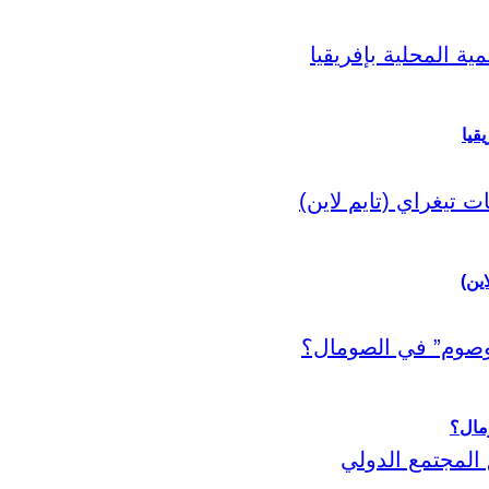
قيا
اين)