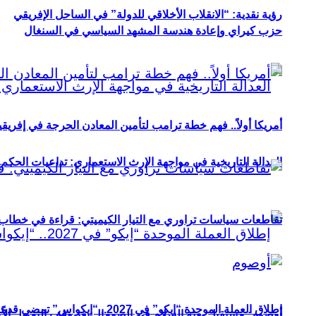
رؤية نقدية: “الانقلاب الأخلاقي للدولة” في الساحل الإفريقي
حزب كيراي وإعادة هندسة المشهد السياسي في السنغال
أمريكا أولاً.. فهم خطة ترامب لتأمين المعادن الحرجة في إفريقي
العدالة التاريخية في مواجهة الإرث الاستعماري: تداعيات الحكم ا
تقاطعات سياسات تراوري مع التيار الكيميتي: قراءة في خطاب و
إطلاق العملة الموحدة “إيكو” في 2027.. “إيكواس” تمضي قدمًا دون انتظار
أوصوم: مستقبل بعثة السلام في الصومال بعد وقف التمويل الأ