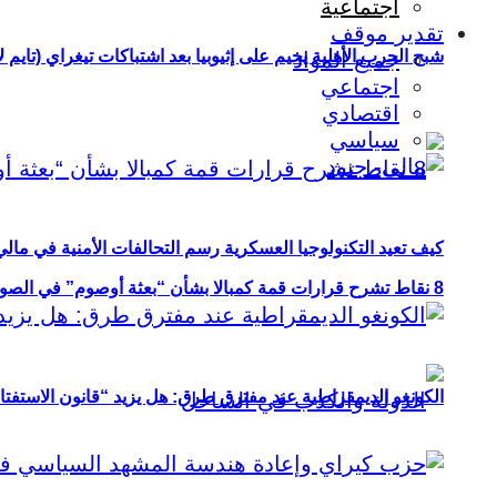
اجتماعية
تقدير موقف
شبح الحرب الأهلية يخيم على إثيوبيا بعد اشتباكات تيغراي (تايم ل
جميع المواد
اجتماعي
اقتصادي
سياسي
كيف تعيد التكنولوجيا العسكرية رسم التحالفات الأمنية في مال
8 نقاط تشرح قرارات قمة كمبالا بشأن “بعثة أوصوم” في الصومال؟
الكونغو الديمقراطية عند مفترق طرق: هل يزيد “قانون الاستفتاء” 