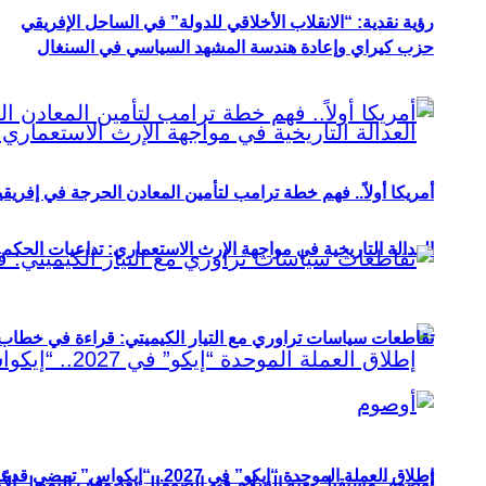
رؤية نقدية: “الانقلاب الأخلاقي للدولة” في الساحل الإفريقي
حزب كيراي وإعادة هندسة المشهد السياسي في السنغال
أمريكا أولاً.. فهم خطة ترامب لتأمين المعادن الحرجة في إفريقي
العدالة التاريخية في مواجهة الإرث الاستعماري: تداعيات الحكم ا
تقاطعات سياسات تراوري مع التيار الكيميتي: قراءة في خطاب و
إطلاق العملة الموحدة “إيكو” في 2027.. “إيكواس” تمضي قدمًا دون انتظار
أوصوم: مستقبل بعثة السلام في الصومال بعد وقف التمويل الأ