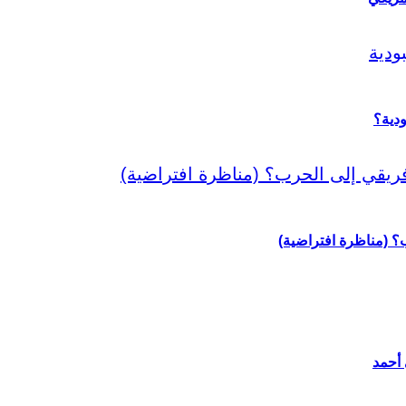
دية؟
رب؟ (مناظرة افتراضية)
 أحمد