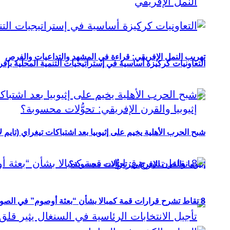
تهريب النمل الإفريقي: قراءة في المشهد والتداعيات والفرص
التعاونيات كركيزة أساسية في إستراتيجيات التنمية المحلية بإفري
شبح الحرب الأهلية يخيم على إثيوبيا بعد اشتباكات تيغراي (تايم ل
إثيوبيا والقرن الإفريقي: تحوُّلات محسوبة؟
8 نقاط تشرح قرارات قمة كمبالا بشأن “بعثة أوصوم” في الصومال؟