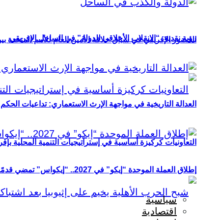
رؤية نقدية: “الانقلاب الأخلاقي للدولة” في الساحل الإفريقي
الحضور الإفريقي في سباق خلافة الأمين العام للأمم المتحدة ب
العدالة التاريخية في مواجهة الإرث الاستعماري: تداعيات الحكم ا
التعاونيات كركيزة أساسية في إستراتيجيات التنمية المحلية بإفري
إطلاق العملة الموحدة “إيكو” في 2027.. “إيكواس” تمضي قدمًا دون انتظار
سياسية
اقتصادية