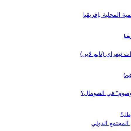
قيا
اين)