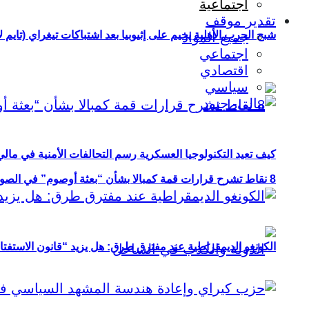
اجتماعية
تقدير موقف
شبح الحرب الأهلية يخيم على إثيوبيا بعد اشتباكات تيغراي (تايم ل
جميع المواد
اجتماعي
اقتصادي
سياسي
كيف تعيد التكنولوجيا العسكرية رسم التحالفات الأمنية في مال
8 نقاط تشرح قرارات قمة كمبالا بشأن “بعثة أوصوم” في الصومال؟
الكونغو الديمقراطية عند مفترق طرق: هل يزيد “قانون الاستفتاء” 