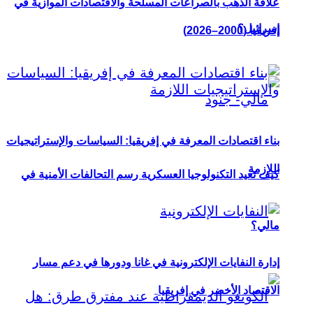
علاقة الذهب بالصراعات المسلحة والاقتصادات الموازية في
إسرائيل؟
إفريقيا (2000–2026)
بناء اقتصادات المعرفة في إفريقيا: السياسات والإستراتيجيات
اللازمة
كيف تعيد التكنولوجيا العسكرية رسم التحالفات الأمنية في
مالي؟
إدارة النفايات الإلكترونية في غانا ودورها في دعم مسار
الاقتصاد الأخضر في إفريقيا