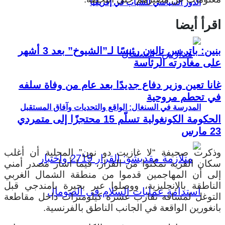
الدور السياسي للشباب في إفريقيا
اقرأ أيضا
بنين: باتريس تالون رئيسًا لـ”الشيوخ” بعد 3 أشهر
على مغادرته الرئاسة
غانا تعين وزير دفاع جديدًا بعد عام من وفاة سلفه
في تحطم مروحية
المدرسة في السنغال: الواقع والتحديات وآفاق المستقبل
الحكومة الكونغولية تسلّم 15 محتجزًا إلى متمردي
23 مارس
وذكرت صحيفة “لا غازيت دو نون” المحلية أن أغلب
سكان القرية تمكنوا من الفرار، فيما أشار مصدر أمني
إلى أن المهاجمين قدموا من منطقة الشمال الغربي
الناطقة بالإنجليزية، ووصلوا عبر بحيرة بامندجي قبل
التوغل لمسافة تقارب عشرة كيلومترات داخل مقاطعة
بانغورين الواقعة في الجانب الناطق بالفرنسية.