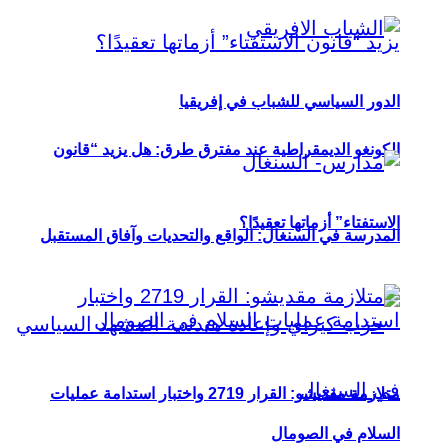
الدور السياسي للشباب في إفريقيا
الكونغو الديمقراطية عند مفترق طرق: هل يزيد “قانون
الاستفتاء” أزماتها تعقيدًا؟
المدرسة في السنغال: الواقع والتحديات وآفاق المستقبل
متلازمة مقديشو: القرار 2719 واختبار استدامة عمليات
السلام في الصومال