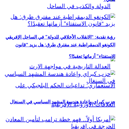
رؤية نقدية: “الانقلاب الأخلاقي للدولة” في الساحل الإفريقي
الكونغو الديمقراطية عند مفترق طرق: هل يزيد “قانون
الاستفتاء” أزماتها تعقيدًا؟
حزب كيراي وإعادة هندسة المشهد السياسي في السنغال