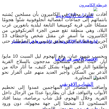
خريطة الكاميرون
أفادت تقارير محلية في الكاميرون بأن مسلحين يُشتبه
بانتمائهم إلى جماعات انفصالية أنجلوفونية شنّوا هجومًا
مسلحًا على قرية كومينغبا التابعة لبلدية بانغورين غرب
البلاد، وهي منطقة تقع ضمن الجزء الفرنكوفوني من
الكاميرون، ما أسفر عن مقتل شخص واختطاف 13
آخرين، وسط غياب أي تعليق رسمي من السلطات حتى
إدارة النفايات الإلكترونية في غانا ودورها في دعم مسار
الآن.
وبحسب شهود عيان، وقع الهجوم ليل السبت 10 مايو/
الاقتصاد الأخضر في إفريقيا
أيار، حيث اقتحم مسلحون مدججون بالسلاح القرية
وأطلقوا النار في الهواء بشكل كثيف، ما أثار حالة من
الذعر بين السكان وأجبر العديد منهم على الفرار نحو
الحقول المجاورة.
وأضافت المصادر أن المهاجمين عمدوا إلى تحطيم
الأبواب والنوافذ، قبل أن يطاردوا عددًا من الرجال داخل
القرية. وخلال الهجوم، قُتل شاب برصاصة، بينما اقتاد
المسلحون 13 شخصًا إلى جهة مجهولة، دون ورود
معلومات عن مصيرهم حتى اللحظة.