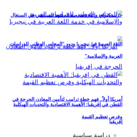
حزب كيراي وإعادة هندسة المشهد السياسي في السنغال
اللغة العربية في نيجيريا ودور “المجلس الوطني للدراسات
العربية والإسلامية”
أمريكا أولاً.. فهم خطة ترامب لتأمين المعادن الحرجة في
القطن في إفريقيا: الأهمية الاقتصادية والتحديات الهيكلية
وفرص تعظيم القيمة
إفريقيا
دراسة سياسية