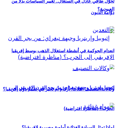
تحوُّل طاقي عادل في السنغال.. تغيير السياسات بدلاً من
العبودية؟
دوّامة الديون
انعدام الحوكمة في أنشطة استغلال الذهب بوسط إفريقيا
إثيوبيا وإريتريا وجبهة تيغراي: من يجر القرن الإفريقي إلى
وكالات التصنيف الثلاث: أرقام أم تحيّز في تقييم دول إفريقيا؟
الحرب؟ (مناظرة افتراضية)
لماذا تمثل السيادة الغذائية أولوية مصيرية لإفريقيا؟