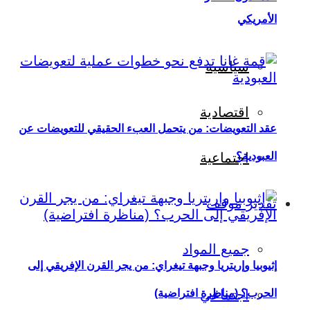
الأمريكي
سياسية
اقتصادية
عقد التعويضات: من يتحمل العبء الحقيقي للتعويضات عن
العبودية؟
اجتماعية
تقدير موقف
جميع المواد
إثيوبيا وإريتريا وجبهة تيغراي: من يجر القرن الإفريقي إلى
اجتماعي
الحرب؟ (مناظرة افتراضية)