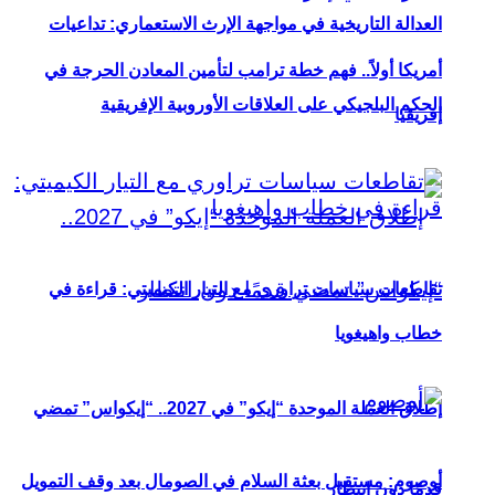
العدالة التاريخية في مواجهة الإرث الاستعماري: تداعيات
أمريكا أولاً.. فهم خطة ترامب لتأمين المعادن الحرجة في
الحكم البلجيكي على العلاقات الأوروبية الإفريقية
إفريقيا
تقاطعات سياسات تراوري مع التيار الكيميتي: قراءة في
خطاب واهيغويا
إطلاق العملة الموحدة “إيكو” في 2027.. “إيكواس” تمضي
أوصوم: مستقبل بعثة السلام في الصومال بعد وقف التمويل
قدمًا دون انتظار