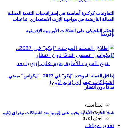
التعاونيات كركيزة أساسية في إستراتيجيات التنمية المحلية
العدالة التاريخية في مواجهة الإرث الاستعماري: تداعيات
الحكم البلجيكي على العلاقات الأوروبية الإفريقية
بإفريقيا
إطلاق العملة الموحدة “إيكو” في 2027.. “إيكواس” تمضي
قدمًا دون انتظار
سياسية
اقتصادية
شبح الحرب الأهلية يخيم على إثيوبيا بعد اشتباكات تيغراي (تايم
اجتماعية
تقدير موقف