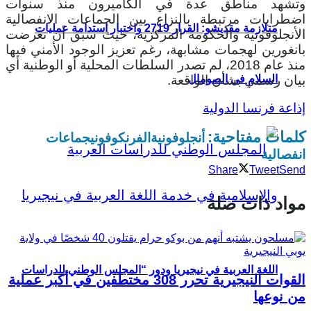
وتشهد مناطق عدة في الكاميرون منذ سنوات
اضطرابات مرتبطة بالنزاع بين الجماعات الانفصالية
متلازمة مقديشو: القرار 2719 واختبار استدامة عمليات
الأنجلوفونية والحكومة المركزية، حيث سبق أن تعرضت
بانغورين لهجمات مشابهة، رغم تعزيز الوجود الأمني فيها
منذ عام 2018، لم تصدر السلطات المحلية أو الوطنية أي
بيان رسمي بشأن الواقعة.
السلام في الصومال
إذاعة فرنسا الدولية
كلمات مفتاحية:
أنجلوفونية
الفرنكوفوني
جماعات
انفصالية
Share
Tweet
Send
مواد ذات صلة
اللغة العربية في نيجيريا ودور “المجلس الوطني للدراسات
القوات النيجيرية تحرر 308 مختطفين في أكبر عملية
من نوعها