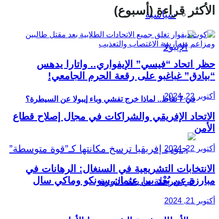
الأكثر قراءة (أسبوع)
سياسية
حظر اتحاد “فيسي” الإيفواري.. واتارا يدهس
“بيادق” غباغبو على رقعة الحرم الجامعي!
أكتوبر 22, 2024
في 7 نقاط.. لماذا خرج تفشي وباء إيبولا عن السيطرة؟
الاتحاد الإفريقي والشراكات في مجال إصلاح قطاع
الأمن
أكتوبر 22, 2024
الانتخابات التشريعية في السنغال: الرهانات في
مبارزة عن بُعْد بين عثمان سونكو وماكي سال
أكتوبر 21, 2024