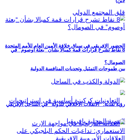
لاين)
الحضور الإفريقي في سباق خلافة الأمين العام للأمم المتحدة
8 نقاط تشرح قرارات قمة كمبالا بشأن “بعثة أوصوم” في
الصومال؟
بين طموحات التمثيل وتحديات المنافسة الدولية
رؤية نقدية: “الانقلاب الأخلاقي للدولة” في الساحل الإفريقي