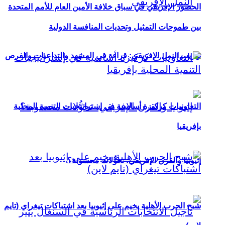
الحضور الإفريقي في سباق خلافة الأمين العام للأمم المتحدة
بين طموحات التمثيل وتحديات المنافسة الدولية
تهريب النمل الإفريقي: قراءة في المشهد والتداعيات والفرص
التعاونيات كركيزة أساسية في إستراتيجيات التنمية المحلية
بإفريقيا
إثيوبيا والقرن الإفريقي: تحوُّلات محسوبة؟
شبح الحرب الأهلية يخيم على إثيوبيا بعد اشتباكات تيغراي (تايم