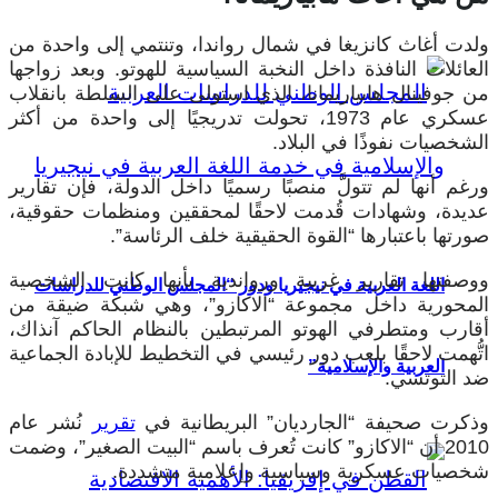
ولدت أغاث كانزيغا في شمال رواندا، وتنتمي إلى واحدة من
العائلات النافذة داخل النخبة السياسية للهوتو. وبعد زواجها
من جوفينال هابياريمانا، الذي استولى على السلطة بانقلاب
عسكري عام 1973، تحولت تدريجيًا إلى واحدة من أكثر
الشخصيات نفوذًا في البلاد.
ورغم أنها لم تتولَّ منصبًا رسميًا داخل الدولة، فإن تقارير
عديدة، وشهادات قُدمت لاحقًا لمحققين ومنظمات حقوقية،
صورتها باعتبارها “القوة الحقيقية خلف الرئاسة”.
ووصفتها تقارير غربية ورواندية بأنها كانت الشخصية
اللغة العربية في نيجيريا ودور “المجلس الوطني للدراسات
المحورية داخل مجموعة “الاكازو”، وهي شبكة ضيقة من
أقارب ومتطرفي الهوتو المرتبطين بالنظام الحاكم آنذاك،
اتُّهمت لاحقًا بلعب دور رئيسي في التخطيط للإبادة الجماعية
العربية والإسلامية”
ضد التوتسي.
وذكرت صحيفة “الجارديان” البريطانية في
تقرير
نُشر عام
2010 أن “الاكازو” كانت تُعرف باسم “البيت الصغير”، وضمت
شخصيات عسكرية وسياسية وإعلامية متشددة.