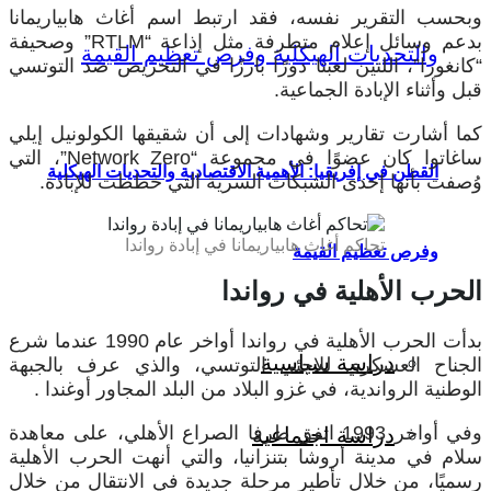
وبحسب التقرير نفسه، فقد ارتبط اسم أغاث هابياريمانا
بدعم وسائل إعلام متطرفة مثل إذاعة “RTLM” وصحيفة
“كانغورا”، اللتين لعبتا دورًا بارزًا في التحريض ضد التوتسي
قبل وأثناء الإبادة الجماعية.
كما أشارت تقارير وشهادات إلى أن شقيقها الكولونيل إيلي
ساغاتوا كان عضوًا في مجموعة “Network Zero”، التي
القطن في إفريقيا: الأهمية الاقتصادية والتحديات الهيكلية
وُصفت بأنها إحدى الشبكات السرية التي خططت للإبادة.
تحاكم أغاث هابياريمانا في إبادة رواندا
وفرص تعظيم القيمة
الحرب الأهلية في رواندا
بدأت الحرب الأهلية في رواندا أواخر عام 1990 عندما شرع
دراسة سياسية
الجناح العسكري للاجئي التوتسي، والذي عرف بالجبهة
الوطنية الرواندية، في غزو البلاد من البلد المجاور أوغندا .
وفي أواخر 1993 اتفق طرفا الصراع الأهلي، على معاهدة
دراسة اجتماعية
سلام في مدينة أروشا بتنزانيا، والتي أنهت الحرب الأهلية
رسميًا، من خلال تأطير مرحلة جديدة في الانتقال من خلال