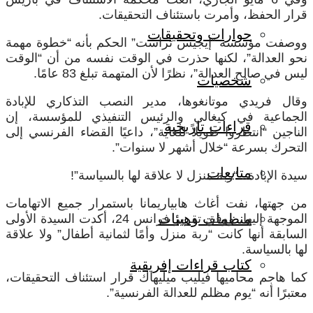
قرار الحفظ، وأمرت باستئناف التحقيقات.
حوارات وتحقيقات
ووصفت مؤسسة “إيجيس تراست” الحكم بأنه “خطوة مهمة
نحو العدالة”، لكنها حذرت في الوقت نفسه من أن “الوقت
ليس في صالح العدالة”، نظرًا لأن المتهمة تبلغ 83 عامًا.
شخصيات
وقال فريدي موتانغوها، مدير النصب التذكاري للإبادة
الجماعية في كيغالي والرئيس التنفيذي للمؤسسة، إن
قراءات تاريخية
الناجين “انتظروا طويلاً للغاية”، داعيًا القضاء الفرنسي إلى
التحرك بسرعة “خلال أشهر لا سنوات”.
متابعات
سيدة الإبادة.. “ربة منزل لا علاقة لها بالسياسة”!
من جهتها، نفت أغاث هابياريمانا باستمرار جميع الاتهامات
منظمات وهيئات
الموجهة إليها، ووفق تقرير فرانس 24، أكدت السيدة الأولى
السابقة أنها كانت “ربة منزل وأمًا لثمانية أطفال” ولا علاقة
لها بالسياسة.
كتاب قراءات إفريقية
كما هاجم محاميها فيليب ميليهاك قرار استئناف التحقيقات،
معتبرًا أنه “يوم مظلم للعدالة الفرنسية”.