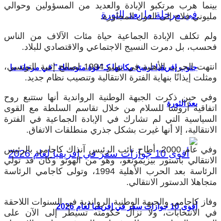
بينما هرب مرتكبو الإبادة والعديد من المسؤولين وحوالي
مليوني فلاح إلى الدول المجاورة.
ولم تكلف الإبادة الجماعية حياة مئات الآلاف من الناس
فحسب، بل دمرت النسيج الاجتماعي والاقتصادي للبلاد.
انتهت الحرب الأهلية في يوليو 1994 لصالح إثنية التوتسي،
جنوب إفريقيا ترسخ مكانتها كـ”قوة متوسطة” في مرحلة ما
ومثلت إيذانًا بنهاية الفترة الانتقالية وتنصيب نظام جديد.
وفي حين ذكرت الجبهة الوطنية الرواندية أنها ستتبع روح
بعد الثورة
اتفاقية أروشا للسلام من خلال تقاسم السلطة مع القوى
السياسية التي لم تشارك في الإبادة الجماعية في الفترة
الانتقالية، إلا أنها غيرت بشكل جذري منطلقات الاتفاق.
وفي عام 2000، أطاح نائب الرئيس آنذاك كاجامي بالرئيس
الانتقالي باستور بيزيمونغو، وهو من الهوتو وكان قد تولي
الرئاسة بعد الحرب الأهلية 1994، وتولى كاجامي الرئاسة
متجاهلا الدستور الانتقالي.
وفاز كاجامي والجبهة الوطنية الرواندية في السنوات اللاحقة
أقوى 10 جوازات سفر في إفريقيا لعام 2026
في الانتخابات، ولا تزال حكومته تسيطر إلى الآن على