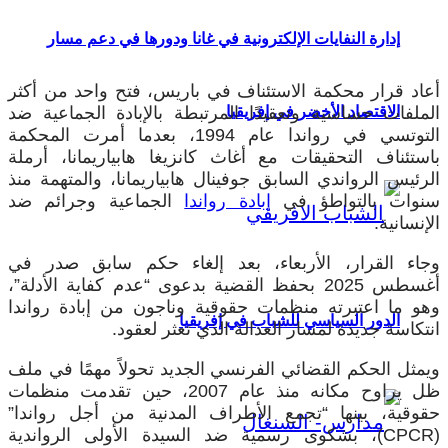
إدارة النفايات الإلكترونية في غانا ودورها في دعم مسار
أعاد قرار محكمة الاستئناف في باريس، فتح واحد من أكثر
الملفات حساسية وتعقيدًا المرتبطة بالإبادة الجماعية ضد
الاقتصاد الأخضر في إفريقيا
التوتسي في رواندا عام 1994، بعدما أمرت المحكمة
باستئناف التحقيقات مع أغاث كانزيغا هابياريمانا، أرملة
الرئيس الرواندي السابق جوفينال هابياريمانا، والمتهمة منذ
سنوات بالتواطؤ في
إبادة رواندا
الجماعية وجرائم ضد
الإنسانية.
وجاء القرار، الأربعاء، بعد إلغاء حكم سابق صدر في
أغسطس 2025 بحفظ القضية بدعوى “عدم كفاية الأدلة”،
وهو ما اعتبرته منظمات حقوقية وناجون من إبادة رواندا
الدور السياسي للشباب في إفريقيا
انتكاسة جديدة لمسار العدالة الذي تعثر لعقود.
ويمثل الحكم القضائي الفرنسي الجديد تحولاً مهمًا في ملف
ظل يراوح مكانه منذ عام 2007، حين تقدمت منظمات
حقوقية، بينها “تجمع الأطراف المدنية من أجل رواندا”
(CPCR)، بشكوى رسمية ضد السيدة الأولى الرواندية