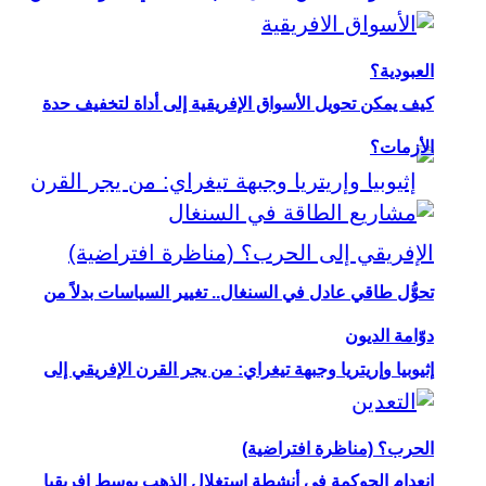
العبودية؟
كيف يمكن تحويل الأسواق الإفريقية إلى أداة لتخفيف حدة
الأزمات؟
تحوُّل طاقي عادل في السنغال.. تغيير السياسات بدلاً من
دوّامة الديون
إثيوبيا وإريتريا وجبهة تيغراي: من يجر القرن الإفريقي إلى
الحرب؟ (مناظرة افتراضية)
انعدام الحوكمة في أنشطة استغلال الذهب بوسط إفريقيا