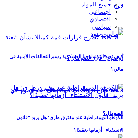
جميع المواد
لاين)
اجتماعي
اقتصادي
سياسي
كيف تعيد التكنولوجيا العسكرية رسم التحالفات الأمنية في
مالي؟
8 نقاط تشرح قرارات قمة كمبالا بشأن “بعثة أوصوم” في
الصومال؟
الكونغو الديمقراطية عند مفترق طرق: هل يزيد “قانون
الاستفتاء” أزماتها تعقيدًا؟