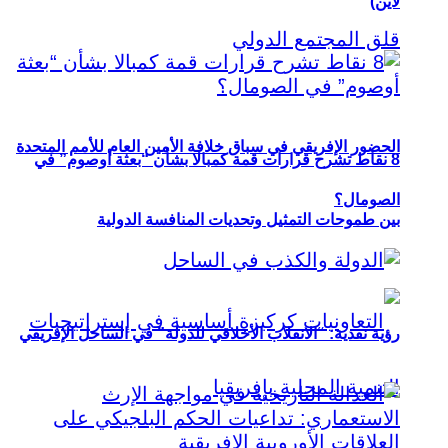
لاين)
الحضور الإفريقي في سباق خلافة الأمين العام للأمم المتحدة
8 نقاط تشرح قرارات قمة كمبالا بشأن “بعثة أوصوم” في
الصومال؟
بين طموحات التمثيل وتحديات المنافسة الدولية
رؤية نقدية: “الانقلاب الأخلاقي للدولة” في الساحل الإفريقي