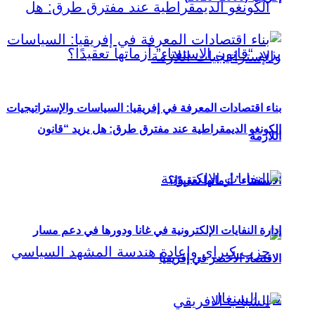
بناء اقتصادات المعرفة في إفريقيا: السياسات والإستراتيجيات
الكونغو الديمقراطية عند مفترق طرق: هل يزيد “قانون
اللازمة
الاستفتاء” أزماتها تعقيدًا؟
إدارة النفايات الإلكترونية في غانا ودورها في دعم مسار
الاقتصاد الأخضر في إفريقيا