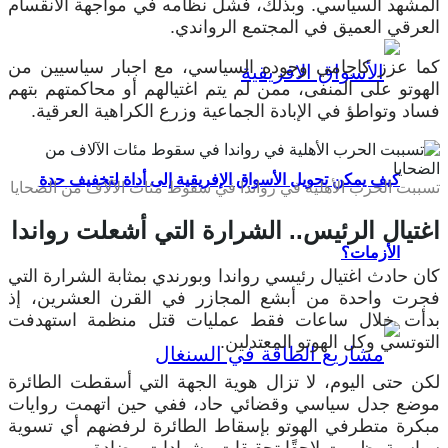
المشهد السياسي. وبذلك، فشل نظامه في مواجهة الانقسام
العرقي العميق في المجتمع الرواندي.
كما عزز كاجامي وجوده السياسي، مع اجبار سياسيين من
الهوتو على المنفى، ممن لم يتم اغتيالهم أو محاكمتهم بتهم
فساد وتواطؤ في الإبادة الجماعية وزرع الكراهية العرقية.
كيف يمكن تحويل الأسواق الإفريقية إلى أداة لتخفيف حدة
تسببت الحرب الأهلية في رواندا في سقوط مئات الآلاف من الضحايا
اغتيال الرئيس.. الشرارة التي أشعلت رواندا
الأزمات؟
كان حادث اغتيال رئيسي رواندا وبورندي بمثابة الشرارة التي
فجرت واحدة من أبشع المجازر في القرن العشرين، إذ
بدأت خلال ساعات فقط عمليات قتل منظمة استهدفت
التوتسي وكل الهوتو المعتدلين.
لكن حتى اليوم، لا تزال هوية الجهة التي أسقطت الطائرة
موضع جدل سياسي وقضائي حاد، ففي حين اتهمت روايات
مبكرة متطرفي الهوتو بإسقاط الطائرة لرفضهم أي تسوية