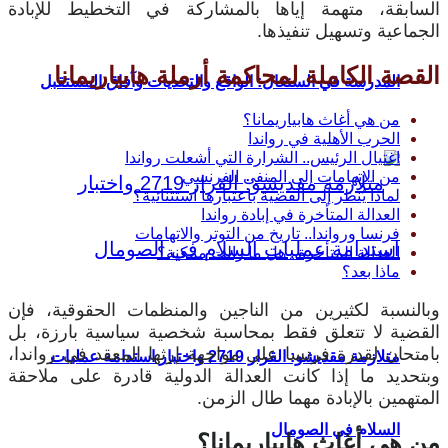
السابقة، متهمة إياها بالمشاركة في التخطيط للإبادة
الجماعية وتسهيل تنفيذها.
القصة الكاملة لمحاكمة أرملة هابياريمانا
المدرسة في السنغال: الواقع والتحديات وآفاق المستقبل
من هي أغاث هابياريمانا؟
الحرب الأهلية في رواندا
اغتيال الرئيس.. الشرارة التي أشعلت رواندا
من الاتهامات إلى المنفى الفرنسي
لماذا يُنظر إلى القضية باعتبارها استثنائية؟
العدالة المتأخرة في إبادة رواندا
فرنسا ورواندا.. تاريخ من التوتر والاتهامات
العدالة المتأخرة.. هل ما زالت ممكنة؟
ماذا بعد؟
وبالنسبة لكثيرين من الناجين والمنظمات الحقوقية، فإن
القضية لا تتعلق فقط بمحاسبة شخصية سياسية بارزة، بل
بامتحان لقدرة فرنسا على مواجهة إرثها المعقد في رواندا،
متلازمة مقديشو: القرار 2719 واختبار استدامة عمليات
وبتحديد ما إذا كانت العدالة الدولية قادرة على ملاحقة
المتهمين بالإبادة مهما طال الزمن.
السلام في الصومال
من هي أغاث هابياريمانا؟