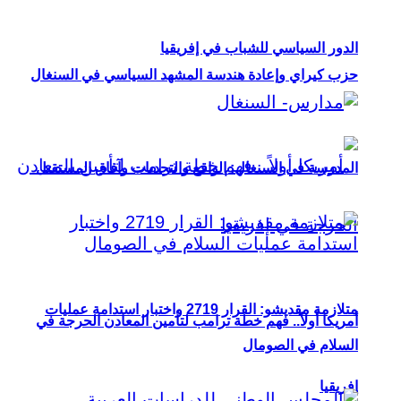
الدور السياسي للشباب في إفريقيا
حزب كيراي وإعادة هندسة المشهد السياسي في السنغال
المدرسة في السنغال: الواقع والتحديات وآفاق المستقبل
متلازمة مقديشو: القرار 2719 واختبار استدامة عمليات
أمريكا أولاً.. فهم خطة ترامب لتأمين المعادن الحرجة في
السلام في الصومال
إفريقيا