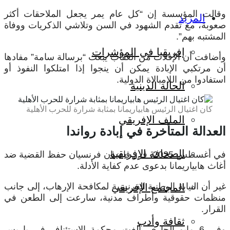
وقالت المؤسسة إن “كل عام يمر يجعل الملاحقات أكثر
المزيد
صعوبة، مع تقدم الشهود في السن وتلاشي الذكريات ووفاة
المشتبه بهم”.
إفريقيا في المؤشرات
وأضافت أن الإفلات من العقاب يبعث “برسالة سامة” مفادها
أن مرتكبي الإبادة يمكن أن ينجوا إذا امتلكوا النفوذ أو
استفادوا من اللامبالاة الدولية.
الحالة الدينية
كان اغتيال الرئيس هابياريمانا بمثابة شرارة للحرب الأهلية
الملف الإفريقي
العدالة المتأخرة في إبادة رواندا
الصحافة الإفريقية
في أغسطس 2025، قرر قاضيان فرنسيان حفظ القضية ضد
أغاث هابياريمانا بدعوى عدم كفاية الأدلة.
غير أن النيابة الوطنية الفرنسية لمكافحة الإرهاب، إلى جانب
المجتمع الإفريقي
منظمات حقوقية وأطراف مدنية، سارعت إلى الطعن في
القرار.
ثقافة وأدب
وفي 6 مايو الجاري، ألغت محكمة الاستئناف في باريس