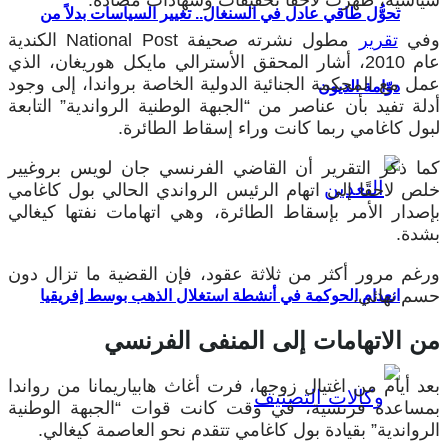
سياسية، ظهرت لاحقًا تحقيقات وشهادات مضادة.
تحوُّل طاقي عادل في السنغال.. تغيير السياسات بدلاً من
وفي
تقرير
مطول نشرته صحيفة National Post الكندية
عام 2010، أشار المحقق الأسترالي مايكل هوريغان، الذي
عمل مع المحكمة الجنائية الدولية الخاصة برواندا، إلى وجود
دوّامة الديون
أدلة تفيد بأن عناصر من “الجبهة الوطنية الرواندية” التابعة
لبول كاغامي ربما كانت وراء إسقاط الطائرة.
كما ذكر التقرير أن القاضي الفرنسي جان لويس بروغيير
خلص لاحقًا إلى اتهام الرئيس الرواندي الحالي بول كاغامي
بإصدار الأمر بإسقاط الطائرة، وهي اتهامات نفتها كيغالي
بشدة.
ورغم مرور أكثر من ثلاثة عقود، فإن القضية ما تزال دون
حسم نهائي.
انعدام الحوكمة في أنشطة استغلال الذهب بوسط إفريقيا
من الاتهامات إلى المنفى الفرنسي
بعد أيام من اغتيال زوجها، فرت أغاث هابياريمانا من رواندا
بمساعدة فرنسية، في وقت كانت قوات “الجبهة الوطنية
الرواندية” بقيادة بول كاغامي تتقدم نحو العاصمة كيغالي.