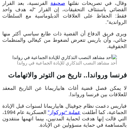
وقال، في تصريحات نقلتها
صحيفة
الفرنسية، بعد القرار
القضائي باستنئاف التحقيقات، إن القرار “له هدف واحد
فقط: الحفاظ على العلاقات الدبلوماسية مع السلطات
الرواندية”.
ويرى فريق الدفاع أن القضية ذات طابع سياسي أكثر منها
جنائي، وأن باريس تتعرض لضغوط من كيغالي والمنظمات
الحقوقية.
أحد مشاهد النصب التذكاري للإبادة الجماعية في رواندا
فرنسا ورواندا.. تاريخ من التوتر والاتهامات
لا يمكن فصل قضية أغاث هابياريمانا عن التاريخ المعقد
للعلاقات بين فرنسا ورواندا.
فباريس دعمت نظام جوفينال هابياريمانا لسنوات قبل الإبادة
الجماعية، كما أطلقت
عملية “توركواز”
العسكرية عام 1994،
التي قالت إنها هدفت لحماية المدنيين، بينما اتهمها منتقدون
بالمساهمة في حماية مسؤولين عن الإبادة.