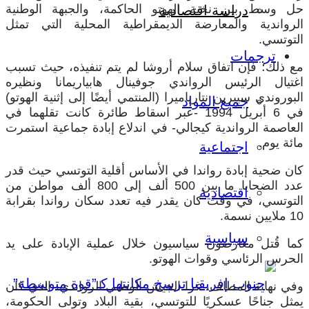
حل وسط بين نخبة الهوتو الحاكمة، والجبهة الوطنية
دراسة اقتصادية
الرواندية والمعارضة الديمقراطية المحلية التي تمثل
التوتسي.
ترجمات
مع ذلك؛ فإن اتفاق سلام أروشا لم يتم تنفيذه، حيث تسبب
اغتيال الرئيس الرواندي جوفينال هابياريمانا ونظيره
البوروندي سيبرين نتارياميرا (المنتمي أيضًا إلى إثنية الهوتو)
جميع المواد
في 6 أبريل 1994 -عبر اسقاط طائرة كانت تقلهما في
العاصمة الرواندية كيجالي- في اندلاع إبادة جماعية استمرت
مائة يوم.
اجتماعية
كان ضحية إبادة رواندا في الأساس أقلية التوتسي حيث قدر
عدد الضحايا ما بين 500 ألف إلى 800 ألف مواطن من
اقتصادية
التوتسي، في وقت كان يقدر فيه تعدد سكان رواندا بقرابة
10 ملايين نسمة.
سياسية
كما قُتل معارضون سياسيون خلال عملية الإبادة على يد
الحرس الرئاسي وقوات الهوتو.
وفي نهاية المطاف، غزا الجيش الوطني الرواندي، الذي كان
يمثل جناحًا عسكريًا للتوتسي، بقية البلاد وتولى الحكومة،