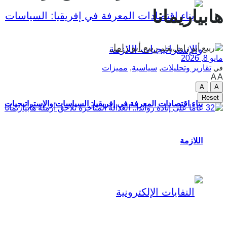
هابياريمانا
ربيع أبو زامل
بقلم
مايو 8, 2026
تقارير وتحليلات
,
سياسية
,
مميزات
في
A
A
A
A
Reset
بناء اقتصادات المعرفة في إفريقيا: السياسات والإستراتيجيات
اللازمة