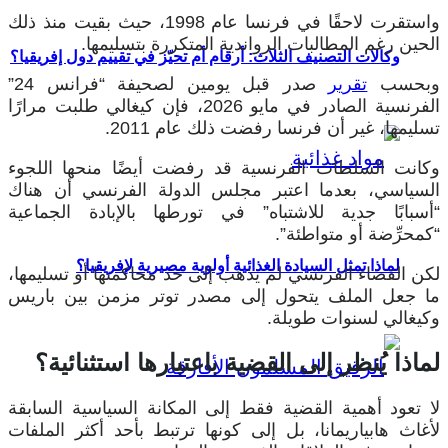
واستقرت لاحقًا في فرنسا عام 1998، حيث بقيت منذ ذلك
الحين رغم المطالبات الرواندية المتكررة بتسليمها.
وكالات التصنيف الثلاث: أرقام أم تحيّز في تقييم دول إفريقيا؟
وبحسب
تقرير
صدر قبل يومين لصحيفة “فرانس 24”
الفرنسية الصادر في مايو 2026، فإن كيغالي طلبت مرارًا
تسليمها، غير أن فرنسا رفضت ذلك عام 2011.
وكانت السلطات الفرنسية قد رفضت أيضًا منحها اللجوء
السياسي، بعدما اعتبر مجلس الدولة الفرنسي أن هناك
“أسبابًا جدية للاشتباه” في تورطها بالإبادة الجماعية
“كمحرِّضة أو متواطئة”.
لماذا تمثل السيادة الغذائية أولوية مصيرية لإفريقيا؟
لكن القضاء الفرنسي لم يذهب إلى حد محاكمتها أو تسليمها،
ما جعل الملف يتحول إلى مصدر توتر مزمن بين باريس
وكيغالي لسنوات طويلة.
لماذا يُنظر إلى القضية باعتبارها استثنائية؟
لا تعود أهمية القضية فقط إلى المكانة السياسية السابقة
لأغاث هابياريمانا، بل إلى كونها ترتبط بأحد أكثر الملفات