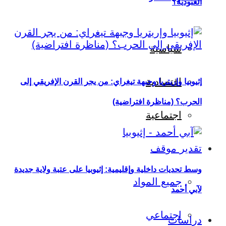
العبودية؟
سياسية
اقتصادية
إثيوبيا وإريتريا وجبهة تيغراي: من يجر القرن الإفريقي إلى
الحرب؟ (مناظرة افتراضية)
اجتماعية
تقدير موقف
وسط تحديات داخلية وإقليمية: إثيوبيا على عتبة ولاية جديدة
جميع المواد
لآبي أحمد
اجتماعي
دراسات