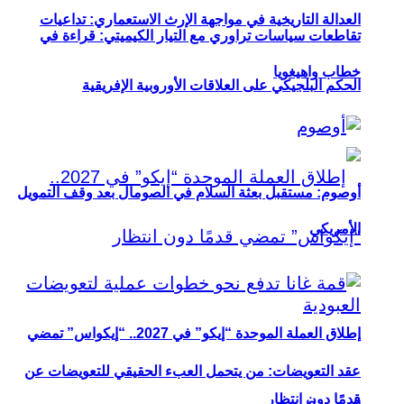
العدالة التاريخية في مواجهة الإرث الاستعماري: تداعيات
تقاطعات سياسات تراوري مع التيار الكيميتي: قراءة في
خطاب واهيغويا
الحكم البلجيكي على العلاقات الأوروبية الإفريقية
أوصوم: مستقبل بعثة السلام في الصومال بعد وقف التمويل
الأمريكي
إطلاق العملة الموحدة “إيكو” في 2027.. “إيكواس” تمضي
عقد التعويضات: من يتحمل العبء الحقيقي للتعويضات عن
قدمًا دون انتظار