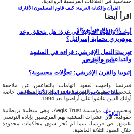
حساسية في العلاقات الفرنسية الرواندية.
القرآن والكتابة العربية: كيف قاوم المسلمون الأفارقة
اقرأ أيضا
الاسترقاق في أمريكا؟
أوغندا والقوة الدولية في غزة: هل يتحقق وعد
موهويزي بحماية إسرائيل؟
تهريب النمل الإفريقي: قراءة في المشهد
والتداعيات والفرص
إثيوبيا والقرن الإفريقي: تحوُّلات محسوبة؟
ففرنسا واجهت لعقود اتهامات بالتقاعس عن ملاحقة
شخصيات متهمة بالمشاركة في الإبادة الجماعية، خاصة
لماذا تحتل 6 دول إفريقية قائمة الدول الأكثر سخاءً في
أولئك الذين عاشوا على أراضيها بعد 1994.
وبحسب
بيان
مؤسسة Aegis Trust، وهي منظمة بريطانية
العالم؟
حقوقية، فإن عشرات المشتبه بهم المرتبطين بإبادة التوتسي
يقيمون في فرنسا، بينما لم تُجر سوى محاكمات محدودة
خلال العقود الثلاثة الماضية.