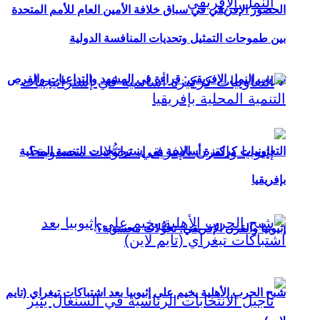
الحضور الإفريقي في سباق خلافة الأمين العام للأمم المتحدة
بين طموحات التمثيل وتحديات المنافسة الدولية
تهريب النمل الإفريقي: قراءة في المشهد والتداعيات والفرص
التعاونيات كركيزة أساسية في إستراتيجيات التنمية المحلية
بإفريقيا
إثيوبيا والقرن الإفريقي: تحوُّلات محسوبة؟
شبح الحرب الأهلية يخيم على إثيوبيا بعد اشتباكات تيغراي (تايم