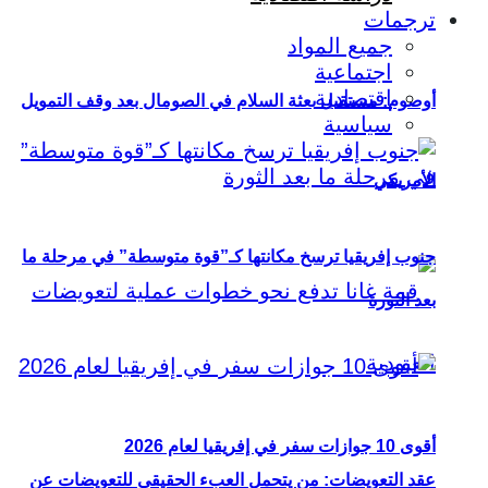
ترجمات
جميع المواد
اجتماعية
اقتصادية
أوصوم: مستقبل بعثة السلام في الصومال بعد وقف التمويل
سياسية
الأمريكي
جنوب إفريقيا ترسخ مكانتها كـ”قوة متوسطة” في مرحلة ما
بعد الثورة
أقوى 10 جوازات سفر في إفريقيا لعام 2026
عقد التعويضات: من يتحمل العبء الحقيقي للتعويضات عن