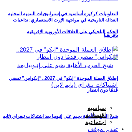
التعاونيات كركيزة أساسية في إستراتيجيات التنمية المحلية
العدالة التاريخية في مواجهة الإرث الاستعماري: تداعيات
الحكم البلجيكي على العلاقات الأوروبية الإفريقية
بإفريقيا
إطلاق العملة الموحدة “إيكو” في 2027.. “إيكواس” تمضي
قدمًا دون انتظار
سياسية
اقتصادية
شبح الحرب الأهلية يخيم على إثيوبيا بعد اشتباكات تيغراي (تايم
اجتماعية
تقدير موقف