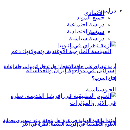
دراسات
اقتصادي
جميع المواد
دراسة اجتماعية
دراسة اقتصادية
سياسي
دراسة سياسية
أزمة تيغراي على حافة الانفجار: هل تدخل إثيوبيا مرحلة إعادة
إنتاج الحرب؟
أوغندا والقوة الدولية في غزة: هل يتحقق وعد موهوزي بحماية
العلوم التطبيقية في إفريقيا القديمة: نظرة في الأثر