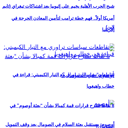
شبح الحرب الأهلية يخيم على إثيوبيا بعد اشتباكات تيغراي (تايم
أمريكا أولاً.. فهم خطة ترامب لتأمين المعادن الحرجة في
لاين)
إفريقيا
تقاطعات سياسات تراوري مع التيار الكيميتي: قراءة في
خطاب واهيغويا
8 نقاط تشرح قرارات قمة كمبالا بشأن “بعثة أوصوم” في
أوصوم: مستقبل بعثة السلام في الصومال بعد وقف التمويل
الصومال؟