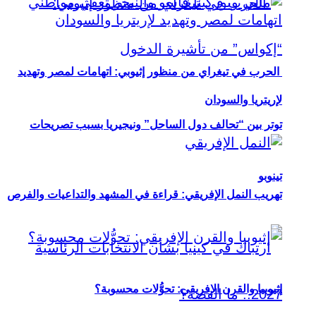
الحرب في تيغراي من منظور إثيوبي: اتهامات لمصر وتهديد
لإريتريا والسودان
توتر بين “تحالف دول الساحل” ونيجيريا بسبب تصريحات
تينوبو
تهريب النمل الإفريقي: قراءة في المشهد والتداعيات والفرص
إثيوبيا والقرن الإفريقي: تحوُّلات محسوبة؟