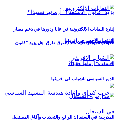
إدارة النفايات الإلكترونية في غانا ودورها في دعم مسار
الاقتصاد الأخضر في إفريقيا
الكونغو الديمقراطية عند مفترق طرق: هل يزيد “قانون
الاستفتاء” أزماتها تعقيدًا؟
الدور السياسي للشباب في إفريقيا
المدرسة في السنغال: الواقع والتحديات وآفاق المستقبل