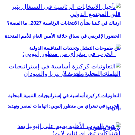
ارتباك في كينيا بشأن الانتخابات الرئاسية 2027.. ما القصة؟
الحضور الإفريقي في سباق خلافة الأمين العام للأمم المتحدة
بين طموحات التمثيل وتحديات المنافسة الدولية
التعاونيات كركيزة أساسية في إستراتيجيات التنمية المحلية
الحرب في تيغراي من منظور إثيوبي: اتهامات لمصر وتهديد
بإفريقيا
لإريتريا والسودان