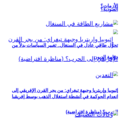
الأزمات؟
العبودية؟
تحوُّل طاقي عادل في السنغال.. تغيير السياسات بدلاً من
دوّامة الديون
إثيوبيا وإريتريا وجبهة تيغراي: من يجر القرن الإفريقي إلى
انعدام الحوكمة في أنشطة استغلال الذهب بوسط إفريقيا
الحرب؟ (مناظرة افتراضية)