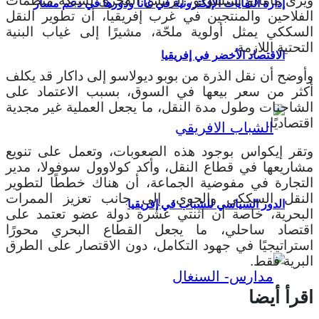
ويرى مامادو سيسوكو، الرئيس الفخري لشبكة منظمات
إدارة النفايات الإلكترونية في غانا ودورها في دعم مسار
الفلاحين والمنتجين في غرب إفريقيا، أن تطوير النقل
السككي يمثل أولوية ملحّة، مشيرًا إلى غياب البنية
التحتية اللازمة.
الاقتصاد الأخضر في إفريقيا
وأوضح أن نقل الذرة من بوبو ديولاسو إلى داكار قد يكلف
أكثر من سعر بيعها في السوق، بسبب الاعتماد على
الشاحنات وطول مدة النقل، ما يجعل العملية غير مجدية
اقتصاديًا.
وتقر إيكواس بوجود هذه الصعوبات، وتعمل على تنويع
مشاريعها في قطاع النقل، وأكد كولاوول سوفولا، مدير
التجارة في مفوضية الجماعة، أن هناك خططًا لتطوير
النقل السككي والجوي، إلى جانب تعزيز الممرات
الدور السياسي للشباب في إفريقيا
البحرية، خاصة أن اثنتي عشرة دولة عضو تعتمد على
اقتصاد ساحلي، ما يجعل القطاع البحري محورًا
استراتيجيًا في جهود التكامل، دون الاقتصار على الطرق
البرية فقط.
اقرأ أيضا