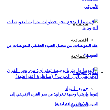
الأمريكي
سياسية
اقتصادية
عقد التعويضات: من يتحمل العبء الحقيقي للتعويضات عن
العبودية؟
اجتماعية
تقدير موقف
جميع المواد
إثيوبيا وإريتريا وجبهة تيغراي: من يجر القرن الإفريقي إلى
اجتماعي
الحرب؟ (مناظرة افتراضية)