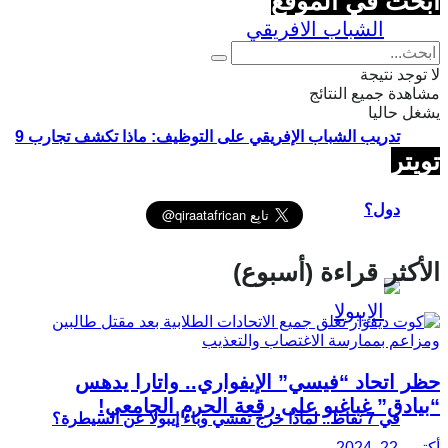
ابحث في الموقع
لا توجد نتيجة
مشاهدة جميع النتائج
يشغل حاليا
تدريب الشباب الإفريقي على التوظيف: ماذا تكشف تجارب 9
تويتر
دول؟
الأكثر قراءة (أسبوع)
حظر اتحاد “فيسي” الإيفواري.. واتارا يدهس
“بيادق” غباغبو على رقعة الحرم الجامعي!
في 7 نقاط.. لماذا خرج تفشي وباء إيبولا عن السيطرة؟
أكتوبر 22, 2024