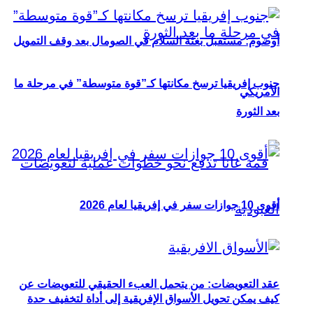
أوصوم: مستقبل بعثة السلام في الصومال بعد وقف التمويل
جنوب إفريقيا ترسخ مكانتها كـ”قوة متوسطة” في مرحلة ما
الأمريكي
بعد الثورة
أقوى 10 جوازات سفر في إفريقيا لعام 2026
عقد التعويضات: من يتحمل العبء الحقيقي للتعويضات عن
كيف يمكن تحويل الأسواق الإفريقية إلى أداة لتخفيف حدة