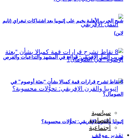
شبح الحرب الأهلية يخيم على إثيوبيا بعد اشتباكات تيغراي (تايم
لاين)
تهريب النمل الإفريقي: قراءة في المشهد والتداعيات والفرص
8 نقاط تشرح قرارات قمة كمبالا بشأن “بعثة أوصوم” في
الصومال؟
سياسية
اقتصادية
إثيوبيا والقرن الإفريقي: تحوُّلات محسوبة؟
اجتماعية
تقدير موقف