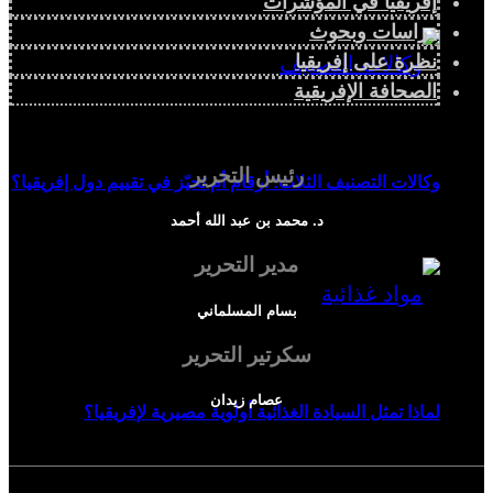
إفريقيا في المؤشرات
دراسات وبحوث
نظرة على إفريقيا
الصحافة الإفريقية
رئيس التحرير
وكالات التصنيف الثلاث: أرقام أم تحيّز في تقييم دول إفريقيا؟
د. محمد بن عبد الله أحمد
مدير التحرير
بسام المسلماني
سكرتير التحرير
عصام زيدان
لماذا تمثل السيادة الغذائية أولوية مصيرية لإفريقيا؟