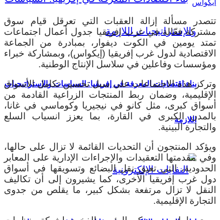
ايكواس
تتصدر مسألة إزالة العقبات التي تعرقل قيام سوق
مشتركة فعّالة في غرب إفريقيا جدول أعمال اجتماعات
تمتد يومين في الكوت ديفوار، بمبادرة من الجماعة
الاقتصادية لدول غرب إفريقيا (إيكواس)، وبمشاركة خبراء
ومؤسسات وفاعلين في سلاسل الإنتاج الوطنية.
وتركز هذه الاجتماعات على سبل تحسين تكامل الأسواق
بناء اقتصادات المعرفة في إفريقيا: السياسات والإستراتيجيات
الإقليمية، وضمان ربط المنتجات الزراعية القادمة من
أسواق كبرى، مثل كانو في نيجيريا وكوماسي في غانا،
بالمدن الكبرى في القارة، بما يعزز انسياب السلع
اللازمة
والتجارة البينية.
ويؤكد المنتجون أن التحديات القائمة لا تزال على حالها،
وفي مقدمتها التعقيدات والإجراءات الإدارية على المعابر
الحدودية، التي تعيق نقل البضائع وتسويقها في أسواق
دول غرب إفريقيا الأخرى، كما يشيرون إلى أن تكاليف
النقل لا تزال مرتفعة بشكل كبير، ما يقلص من جدوى
التجارة الإقليمية.