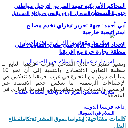
المحاكم الأمريكية تمهد الطريق لترحيل مواطني
جنوب السودان
المدرسة في السنغال: الواقع والتحديات وآفاق المستقبل
آبي أحمد: جبهة تحرير تيغراي تخدم مصالح
استراتيجية خارجية
الاتحاد الاقتصادي الأوراسي يعتزم التفاوض على
منطقة تجارة حرة مع إفريقيا
وتشير تقديرات نادي الساحل وغرب إفريقيا التابع لـ
منظمة التعاون الاقتصادي والتنمية إلى أن نحو 10
مليارات دولار من التجارة في غرب إفريقيا لا تنعكس في
الإحصاءات الرسمية، ما يعكس حجم الاقتصاد غير
الرسمي والتحديات المرتبطة بقياس النشاط التجاري في
متلازمة مقديشو: القرار 2719 واختبار استدامة عمليات
المنطقة.
إذاعة فرنسا الدولية
السلام في الصومال
كلمات مفتاحية:
إيكواس
السوق المشتركة
تكامل
قطاع
النقل