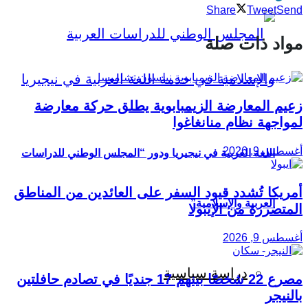
Share
Tweet
Send
مواد ذات صلة
زعيم المعارضة الزيمبابوية يطلق حركة معارضة
لمواجهة نظام منانغاغوا
أغسطس 9, 2026
اللغة العربية في نيجيريا ودور “المجلس الوطني للدراسات
أمريكا تُشدد قيود السفر على العائدين من المناطق
العربية والإسلامية”
المتضررة من الإيبولا
أغسطس 9, 2026
دراسة سياسية
مصرع 22 شخصًا بينهم 17 جنديًا في تصادم حافلتين
بالنيجر