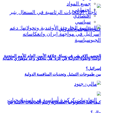
جميع المواد
اجتماعي
اقتصادي
سياسي
الحضور الإفريقي في سباق خلافة الأمين العام للأمم المتحدة
أوغندا والقوة الدولية في غزة: هل يتحقق وعد موهوزي بحماية
إسرائيل؟
بين طموحات التمثيل وتحديات المنافسة الدولية
كيف تعيد التكنولوجيا العسكرية رسم التحالفات الأمنية في
مالي؟