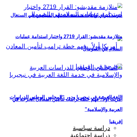
حزب كيراي وإعادة هندسة المشهد السياسي في السنغال
متلازمة مقديشو: القرار 2719 واختبار استدامة عمليات
السلام في الصومال
اللغة العربية في نيجيريا ودور “المجلس الوطني للدراسات
أمريكا أولاً.. فهم خطة ترامب لتأمين المعادن الحرجة في
العربية والإسلامية”
إفريقيا
دراسة سياسية
دراسة اجتماعية