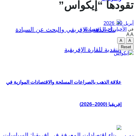
تقودها “إيكواس”
أبريل 30, 2026
الأخبار
,
أخبار اقتصادية
في
A
A
A
A
Reset
علاقة الذهب بالصراعات المسلحة والاقتصادات الموازية في
إفريقيا (2000–2026)