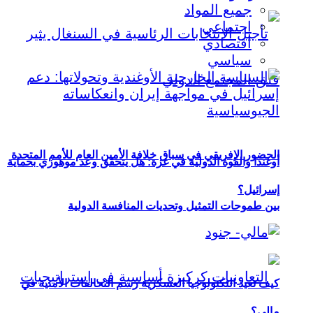
جميع المواد
اجتماعي
اقتصادي
سياسي
الحضور الإفريقي في سباق خلافة الأمين العام للأمم المتحدة
أوغندا والقوة الدولية في غزة: هل يتحقق وعد موهوزي بحماية
إسرائيل؟
بين طموحات التمثيل وتحديات المنافسة الدولية
كيف تعيد التكنولوجيا العسكرية رسم التحالفات الأمنية في
مالي؟