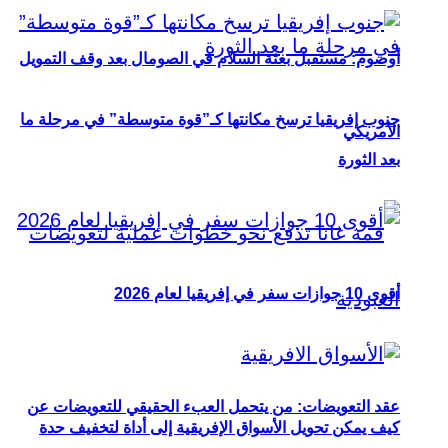
أوصوم: مستقبل بعثة السلام في الصومال بعد وقف التمويل
جنوب إفريقيا ترسخ مكانتها كـ”قوة متوسطة” في مرحلة ما
الأمريكي
بعد الثورة
أقوى 10 جوازات سفر في إفريقيا لعام 2026
عقد التعويضات: من يتحمل العبء الحقيقي للتعويضات عن
كيف يمكن تحويل الأسواق الإفريقية إلى أداة لتخفيف حدة