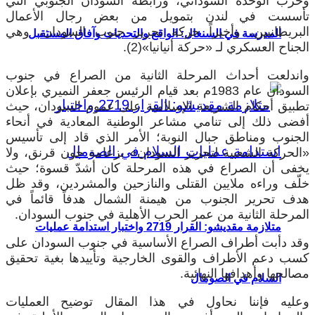
وحزب الوحدة السوداني، ورابطة السودان الجنوبي التي
تأسست في لندن بتمويل من بعض رجال الأعمال
البريطانيين، وأخيراً حركة تحرير جنوب السودان، وهي
المدرسة في السنغال: الواقع والتحديات وآفاق المستقبل
الجناح العسكري لـ «حركة أنيانيا»(2).
واندلعت أحداث المرحلة الثانية من الصراع في جنوب
السودان عام 1983م بعد قيام الرئيس جعفر النميري بإعلان
تطبيق أحكام الشريعة الإسلامية على عموم السودان، حيث
أفضى ذلك إلى تنامي مشاعر الوطنية المعادية في أنحاء
الجنوب ومناطق جبال النوبة؛ الأمر الذي قاد إلى تأسيس
«الحركة الشعبية لتحرير السودان» بزعامة جون قرنق، ولا
يخفى أن الصراع في هذه المرحلة كان أشدّ قسوة؛ حيث
خلّف وراءه ملايين القتلى والنازحين والمشردين، وقد ظل
هدف تحرير الجنوب من هيمنة الشمال هدفاً قائماً في
المرحلة الثانية من عمر الحرب الأهلية في جنوب السودان.
متلازمة مقديشو: القرار 2719 واختبار استدامة عمليات
وقد دأبت أطراف الصراع الأساسية في جنوب السودان على
كسب دعم الأطراف والقوى الخارجية وتأييدها بغية تحقيق
مصالحها وأهدافها النهائية.
السلام في الصومال
وعليه فإننا نحاول في هذا المقال توضيح العمليات