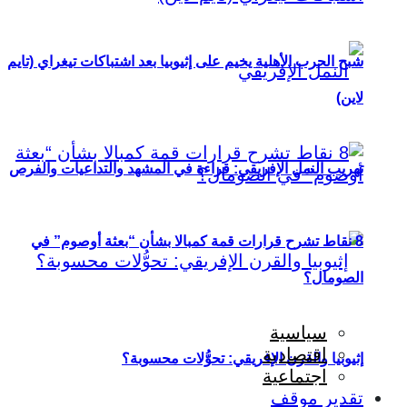
شبح الحرب الأهلية يخيم على إثيوبيا بعد اشتباكات تيغراي (تايم
لاين)
تهريب النمل الإفريقي: قراءة في المشهد والتداعيات والفرص
8 نقاط تشرح قرارات قمة كمبالا بشأن “بعثة أوصوم” في
الصومال؟
سياسية
اقتصادية
إثيوبيا والقرن الإفريقي: تحوُّلات محسوبة؟
اجتماعية
تقدير موقف