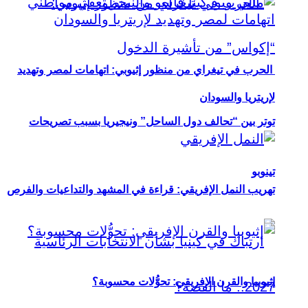
الحرب في تيغراي من منظور إثيوبي: اتهامات لمصر وتهديد
لإريتريا والسودان
توتر بين “تحالف دول الساحل” ونيجيريا بسبب تصريحات
تينوبو
تهريب النمل الإفريقي: قراءة في المشهد والتداعيات والفرص
إثيوبيا والقرن الإفريقي: تحوُّلات محسوبة؟