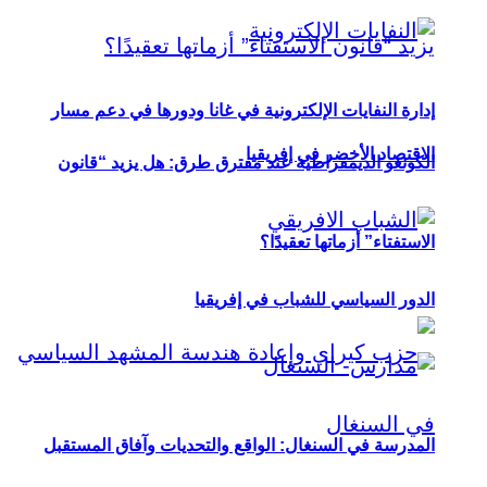
إدارة النفايات الإلكترونية في غانا ودورها في دعم مسار
الاقتصاد الأخضر في إفريقيا
الكونغو الديمقراطية عند مفترق طرق: هل يزيد “قانون
الاستفتاء” أزماتها تعقيدًا؟
الدور السياسي للشباب في إفريقيا
المدرسة في السنغال: الواقع والتحديات وآفاق المستقبل