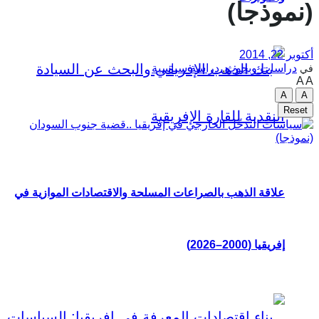
(نموذجا)
أكتوبر 22, 2014
دراسات وبحوث
,
دراسة سياسية
في
A
A
A
A
Reset
علاقة الذهب بالصراعات المسلحة والاقتصادات الموازية في
إفريقيا (2000–2026)