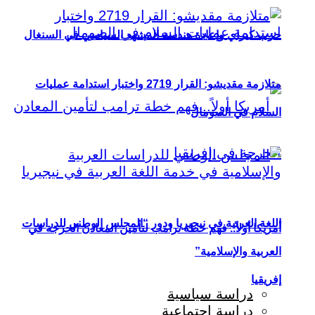
حزب كيراي وإعادة هندسة المشهد السياسي في السنغال
متلازمة مقديشو: القرار 2719 واختبار استدامة عمليات
السلام في الصومال
اللغة العربية في نيجيريا ودور “المجلس الوطني للدراسات
أمريكا أولاً.. فهم خطة ترامب لتأمين المعادن الحرجة في
العربية والإسلامية”
إفريقيا
دراسة سياسية
دراسة اجتماعية