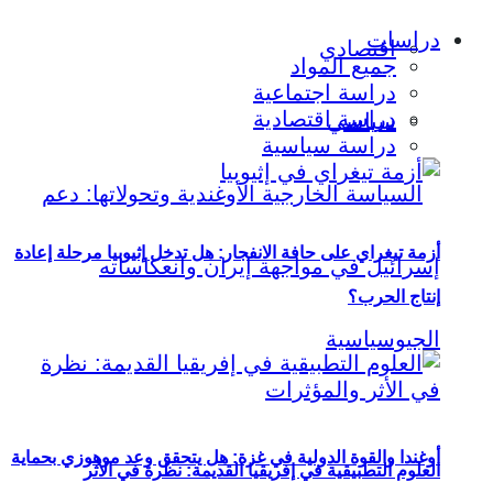
دراسات
اقتصادي
جميع المواد
دراسة اجتماعية
دراسة اقتصادية
سياسي
دراسة سياسية
أزمة تيغراي على حافة الانفجار: هل تدخل إثيوبيا مرحلة إعادة
إنتاج الحرب؟
أوغندا والقوة الدولية في غزة: هل يتحقق وعد موهوزي بحماية
العلوم التطبيقية في إفريقيا القديمة: نظرة في الأثر