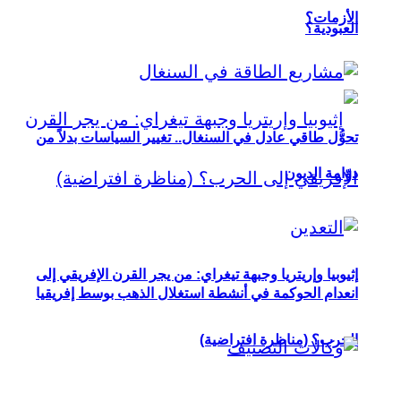
الأزمات؟
العبودية؟
تحوُّل طاقي عادل في السنغال.. تغيير السياسات بدلاً من
دوّامة الديون
إثيوبيا وإريتريا وجبهة تيغراي: من يجر القرن الإفريقي إلى
انعدام الحوكمة في أنشطة استغلال الذهب بوسط إفريقيا
الحرب؟ (مناظرة افتراضية)