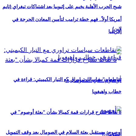
شبح الحرب الأهلية يخيم على إثيوبيا بعد اشتباكات تيغراي (تايم
أمريكا أولاً.. فهم خطة ترامب لتأمين المعادن الحرجة في
لاين)
إفريقيا
تقاطعات سياسات تراوري مع التيار الكيميتي: قراءة في
خطاب واهيغويا
8 نقاط تشرح قرارات قمة كمبالا بشأن “بعثة أوصوم” في
أوصوم: مستقبل بعثة السلام في الصومال بعد وقف التمويل
الصومال؟