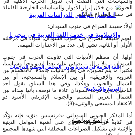
والسياسات التي أفضت إلى تدويل الحرب الأهلية في
الجنوب؛ من خلال إبراز الأدوار والسياسات الخارجية الفاعلة
في مسار الصراع ومآلاته.
أولاً: حقيقة الصراع في جنوب السودان:
لفهم حقيقة الصراع في جنوب السودان, سواء في مرحلته
الأولى أو الثانية, نشير إلى عدد من الاعتبارات المهمة:
أولها: أن معظم الأدبيات التي تناولت الحرب في جنوب
السودان – ولا تزال – تضفي عليه بعداً إيديولوجياً وسياسياً،
اللغة العربية في نيجيريا ودور “المجلس الوطني للدراسات
فكثيراً ما يتم تصويره في إطار ثنائيات جامدة، كالانقسام بين
العروبة والإفريقية، أو بين الإسلام والمسيحية، أو بين
الشمال والجنوب وهكذا، وفي هذا السياق يقول أحد
العربية والإسلامية”
الباحثين: «إن حرب السودان عادة ما توصف بأنها صدام بين
الشمال العربي المسلم والجنوب الإفريقي الأسود ذو
الاعتقاد المسيحي والوثني»(3).
أما المفكر الجنوبي السوداني «فرنسيس دنق» فإنه يؤكّد
دراسة سياسية
في كتابه عن حروب الرؤى على أهمية العوامل الدينية
والإثنية في تشكيل الصراعات المختلفة التي شهدها المجتمع