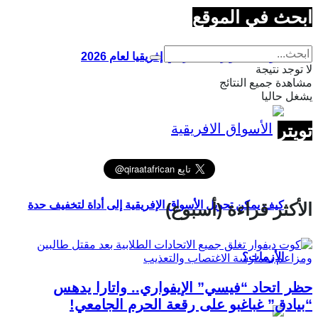
ابحث في الموقع
أقوى 10 جوازات سفر في إفريقيا لعام 2026
لا توجد نتيجة
مشاهدة جميع النتائج
يشغل حاليا
تويتر
كيف يمكن تحويل الأسواق الإفريقية إلى أداة لتخفيف حدة
الأكثر قراءة (أسبوع)
الأزمات؟
حظر اتحاد “فيسي” الإيفواري.. واتارا يدهس
“بيادق” غباغبو على رقعة الحرم الجامعي!