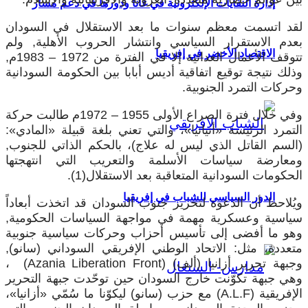
إدارة النفايات الإلكترونية في غانا ودورها في دعم مسار
لقد اتسمت معظم سنوات ما بعد الاستقلال في السودان
بعدم الاستقرار السياسي وانتشار الحروب الأهلية, ولم
الاقتصاد الأخضر في إفريقيا
تتوقف الأعمال العدائية إلا في الفترة من 1972 – 1983م,
وذلك نتيجة توقيع اتفاقية أديس أبابا بين الحكومة السودانية
وحركات التمرد الجنوبية.
وفي خلال فترة الصراع الأولى 1955 – 1972م طالبت حركة
التمرد الرئيسة «أنيانيا»، والتي تعني بلغة قبيلة «المادي»:
(السم القاتل الذي ليس له علاج)، بالحكم الذاتي للجنوب,
ومعارضة سياسات الأسلمة والتعريب التي انتهجتها
الحكومات السودانية المتعاقبة بعد الاستقلال(1).
الدور السياسي للشباب في إفريقيا
ويُلاحظ أن الدعوة لتحرير جنوب السودان قد اتخذت أبعاداً
سياسية وعسكرية مهمة في مواجهة السياسات الحكومية,
وهو ما أفضى إلى تأسيس أحزاب وحركات سياسية جنوبية
متعددة، مثل: الاتحاد الوطني الإفريقي السوداني (سانو),
وجبهة تحرير أزانيا (ألف) (Azania Liberation Front) ،
وهي جبهة تكوّنت خارج السودان حين توحّدت جبهة التحرير
الإفريقية (A.L.F) مع حزب (سانو) ليكوّنا ما سُمّي «أزانيا»،