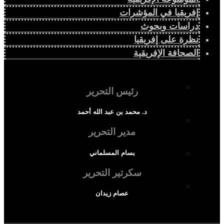
إفريقيا في المؤشرات
حوارات وتحقيقات
دراسات وبحوث
نظرة على إفريقيا
الصحافة الإفريقية
شخصيات
قراءات تاريخية
رئيس التحرير
د. محمد بن عبد الله أحمد
متابعات
مدير التحرير
منظمات وهيئات
بسام المسلماني
سكرتير التحرير
كتاب قراءات إفريقية
عصام زيدان