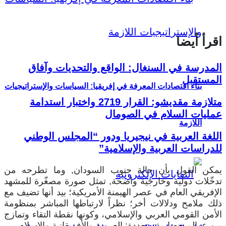
اقرأ أيضا
المدرسة في السنغال: الواقع والتحديات وآفاق
المستقبل
بناء اقتصادات المعرفة في إفريقيا: السياسات والإستراتيجيات
متلازمة مقديشو: القرار 2719 واختبار استدامة
عمليات السلام في الصومال
اللازمة
اللغة العربية في نيجيريا ودور “المجلس الوطني
للدراسات العربية والإسلامية”
يمكن القول بأن حالة جنوب السودان, وما تطرحه من
تدخّلات دولية وخارجية واضحة, تمثل صورة مصغّرة للمشهد
الإفريقي العام في عصر الهيمنة الأمريكية؛ بيد أنها تضيف مع
ذلك ملامح ودلالات أخر؛ نظراً لارتباطها المباشر بمنظومة
الأمن القومي العربي والإسلامي، وكونها نقطة التقاء وتمازج
بين عوالم حضارية متعددة: العروبة والأفريقانية والإسلام.