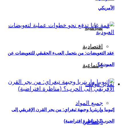
الأمريكي
سياسية
اقتصادية
عقد التعويضات: من يتحمل العبء الحقيقي للتعويضات عن
العبودية؟
اجتماعية
تقدير موقف
جميع المواد
إثيوبيا وإريتريا وجبهة تيغراي: من يجر القرن الإفريقي إلى
اجتماعي
الحرب؟ (مناظرة افتراضية)