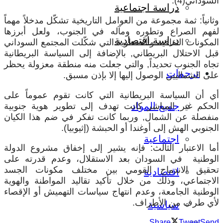
السوداني(4).
دراسة اجتماعية
وثانياً: ثمة مجموعة من العوامل التاريخية تشكّل مدخلاً مهماً
لفهم الصراع وتطوره ومآله في الجنوب، ولعل أبرزها
دراسة اقتصادية
المكونات الثقافية والحضارية التي شكّلت المجتمع السوداني
قبل الاحتلال البريطاني, بالإضافة إلى السياسة البريطانية
تجاه الجنوب تحديداً, والتي جعلت منه منطقة معزولة يحظر
ترجمات
على الشماليين الوصول إليها إلا بإذن مسبق.
أي أن السياسة البريطانية التي كانت تقوم عموماً على
جميع المواد
الحكم غير المباشر كانت تهدف إلى تطوير هوية جنوبية
منفصلة عن الشمال, وربما كانت تفكر في ضم هذا الكيان
الجنوبي الهش إلى أوغندا أو الحبشة (إثيوبيا).
اجتماعية
أما الاعتبار الثالث: فإنه يشير إلى إخفاق مشروع الدولة
الوطنية في السودان بعد الاستقلال، وعدم قدرته على
تحقيق الاندماج القومي بين مختلف مكونات الجسد
اقتصادية
الاجتماعي، وذلك من خلال تأكيد تقاليد المواطنة والهوية
الوطنية الجامعة، وعدم انتهاج سياسات التهميش أو الإقصاء
لأي طرف من الأطراف.
سياسية
Share
Tweet
Send