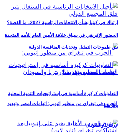
ارتباك في كينيا بشأن الانتخابات الرئاسية 2027.. ما القصة؟
الحضور الإفريقي في سباق خلافة الأمين العام للأمم المتحدة
بين طموحات التمثيل وتحديات المنافسة الدولية
التعاونيات كركيزة أساسية في إستراتيجيات التنمية المحلية
الحرب في تيغراي من منظور إثيوبي: اتهامات لمصر وتهديد
بإفريقيا
لإريتريا والسودان