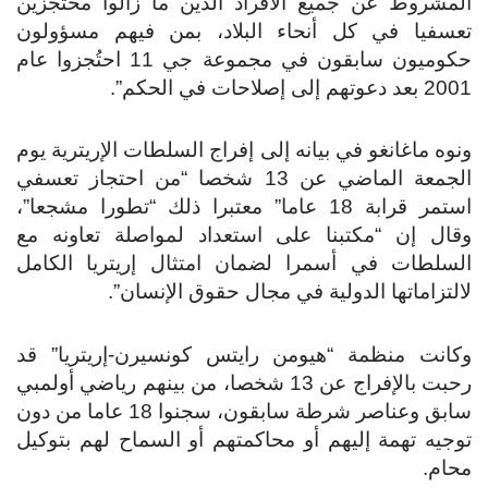
المشروط عن جميع الأفراد الذين ما زالوا محتجزين
تعسفيا في كل أنحاء البلاد، بمن فيهم مسؤولون
حكوميون سابقون في مجموعة جي 11 احتُجزوا عام
2001 بعد دعوتهم إلى إصلاحات في الحكم”.
ونوه ماغانغو في بيانه إلى إفراج السلطات الإريترية يوم
الجمعة الماضي عن 13 شخصا “من احتجاز تعسفي
استمر قرابة 18 عاما” معتبرا ذلك “تطورا مشجعا”،
وقال إن “مكتبنا على استعداد لمواصلة تعاونه مع
السلطات في أسمرا لضمان امتثال إريتريا الكامل
لالتزاماتها الدولية في مجال حقوق الإنسان”.
وكانت منظمة “هيومن رايتس كونسيرن-إريتريا” قد
رحبت بالإفراج عن 13 شخصا، من بينهم رياضي أولمبي
سابق وعناصر شرطة سابقون، سجنوا 18 عاما من دون
توجيه تهمة إليهم أو محاكمتهم أو السماح لهم بتوكيل
محام.