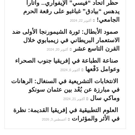
حظر اتحاد “فيسي” الإيفواري.. واتارا
يدهس “بيادق” غباغبو على رقعة الحرم
الجامعي!
أكتوبر 22, 2024
صمود الأبطال: ثورة الشيمورنجا الأولى ضد
الاستعمار البريطاني في زيمبابوي خلال
القرن التاسع عشر
أكتوبر 20, 2024
صناعة الطباعة في إفريقيا جنوب الصحراء
وعوامل دَفْعها
أكتوبر 6, 2024
الانتخابات التشريعية في السنغال: الرهانات
في مبارزة عن بُعْد بين عثمان سونكو
وماكي سال
أكتوبر 21, 2024
العلوم التطبيقية في إفريقيا القديمة: نظرة
في الأثر والمؤثرات
أغسطس 3, 2026