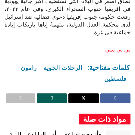
نطاق أصغر في البلاد، التي تستضيف أكبر جالية يهودية
في إفريقيا جنوب الصحراء الكبرى.
وفي عام ٢٠٢٣،
رفعت حكومة جنوب إفريقيا دعوى قضائية ضد إسرائيل
لدى محكمة العدل الدولية، متهمةً إياها بارتكاب إبادة
جماعية في غزة.
بي بي سي
كلمات مفتاحية:
الرحلات الجوية
رامون
فلسطين
مواد ذات صلة
«أتيدي» تضاعف رأسمالها لدعم البنية