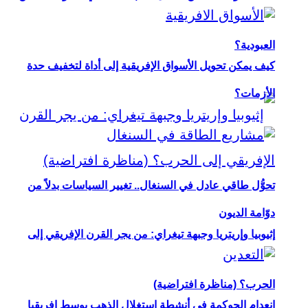
العبودية؟
كيف يمكن تحويل الأسواق الإفريقية إلى أداة لتخفيف حدة
الأزمات؟
تحوُّل طاقي عادل في السنغال.. تغيير السياسات بدلاً من
دوّامة الديون
إثيوبيا وإريتريا وجبهة تيغراي: من يجر القرن الإفريقي إلى
الحرب؟ (مناظرة افتراضية)
انعدام الحوكمة في أنشطة استغلال الذهب بوسط إفريقيا