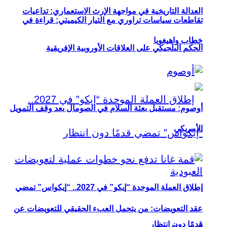
العدالة التاريخية في مواجهة الإرث الاستعماري: تداعيات
تقاطعات سياسات تراوري مع التيار الكيميتي: قراءة في
خطاب واهيغويا
الحكم البلجيكي على العلاقات الأوروبية الإفريقية
أوصوم: مستقبل بعثة السلام في الصومال بعد وقف التمويل
الأمريكي
إطلاق العملة الموحدة “إيكو” في 2027.. “إيكواس” تمضي
عقد التعويضات: من يتحمل العبء الحقيقي للتعويضات عن
قدمًا دون انتظار