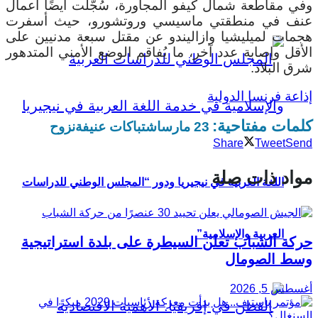
وفي مقاطعة شمال كيفو المجاورة، سُجّلت أيضًا أعمال
عنف في منطقتي ماسيسي وروتشورو، حيث أسفرت
هجمات لميليشيا وازاليندو عن مقتل سبعة مدنيين على
الأقل وإصابة عدد آخر، ما يُفاقم الوضع الأمني المتدهور
شرق البلاد.
إذاعة فرنسا الدولية
كلمات مفتاحية:
23 مارس
اشتباكات عنيفة
نزوح
Share
Tweet
Send
مواد ذات صلة
اللغة العربية في نيجيريا ودور “المجلس الوطني للدراسات
العربية والإسلامية”
حركة الشباب تعلن السيطرة على بلدة استراتيجية
وسط الصومال
أغسطس 5, 2026