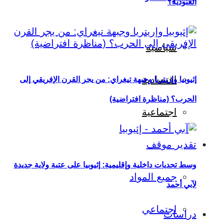
العبودية؟
سياسية
اقتصادية
إثيوبيا وإريتريا وجبهة تيغراي: من يجر القرن الإفريقي إلى
الحرب؟ (مناظرة افتراضية)
اجتماعية
تقدير موقف
وسط تحديات داخلية وإقليمية: إثيوبيا على عتبة ولاية جديدة
جميع المواد
لآبي أحمد
اجتماعي
دراسات