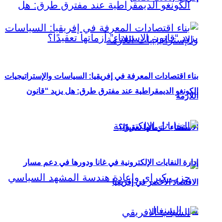
بناء اقتصادات المعرفة في إفريقيا: السياسات والإستراتيجيات
الكونغو الديمقراطية عند مفترق طرق: هل يزيد “قانون
اللازمة
الاستفتاء” أزماتها تعقيدًا؟
إدارة النفايات الإلكترونية في غانا ودورها في دعم مسار
الاقتصاد الأخضر في إفريقيا