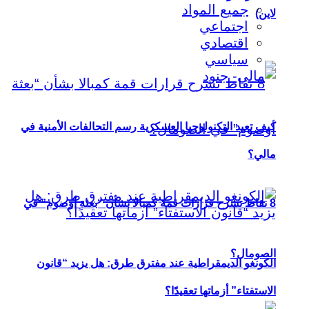
جميع المواد
لاين)
اجتماعي
اقتصادي
سياسي
كيف تعيد التكنولوجيا العسكرية رسم التحالفات الأمنية في
مالي؟
8 نقاط تشرح قرارات قمة كمبالا بشأن “بعثة أوصوم” في
الصومال؟
الكونغو الديمقراطية عند مفترق طرق: هل يزيد “قانون
الاستفتاء” أزماتها تعقيدًا؟