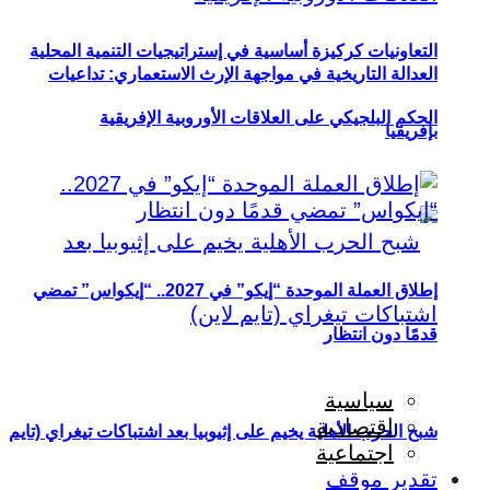
التعاونيات كركيزة أساسية في إستراتيجيات التنمية المحلية
العدالة التاريخية في مواجهة الإرث الاستعماري: تداعيات
الحكم البلجيكي على العلاقات الأوروبية الإفريقية
بإفريقيا
إطلاق العملة الموحدة “إيكو” في 2027.. “إيكواس” تمضي
قدمًا دون انتظار
سياسية
اقتصادية
شبح الحرب الأهلية يخيم على إثيوبيا بعد اشتباكات تيغراي (تايم
اجتماعية
تقدير موقف