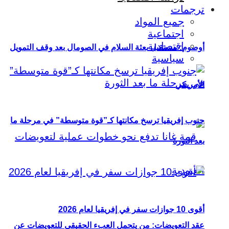
ترجمات
جميع المواد
اجتماعية
اقتصادية
أوصوم: مستقبل بعثة السلام في الصومال بعد وقف التمويل
سياسية
الأمريكي
جنوب إفريقيا ترسخ مكانتها كـ”قوة متوسطة” في مرحلة ما
بعد الثورة
أقوى 10 جوازات سفر في إفريقيا لعام 2026
عقد التعويضات: من يتحمل العبء الحقيقي للتعويضات عن