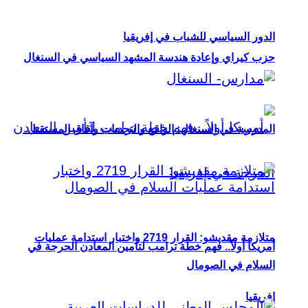
الدور السياسي للشباب في إفريقيا
حزب كيراي وإعادة هندسة المشهد السياسي في السنغال
المدرسة في السنغال: الواقع والتحديات وآفاق المستقبل
متلازمة مقديشو: القرار 2719 واختبار استدامة عمليات
أمريكا أولاً.. فهم خطة ترامب لتأمين المعادن الحرجة في
السلام في الصومال
إفريقيا