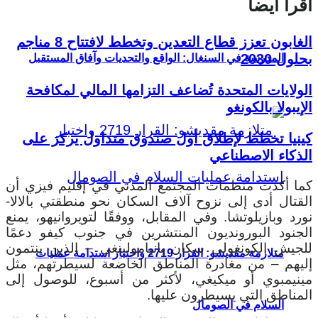
اقرأ أيضا
الغابون تعزز قطاع التعدين وتخطط لافتتاح 8 مناجم
بحلول 2030
المدرسة في السنغال: الواقع والتحديات وآفاق المستقبل
الولايات المتحدة تُضاعف التزامها المالي لمكافحة
الإيبولا بالكونغو
كينيا تخطط لإطلاق أول صندوق متداول يركز على
الذكاء الاصطناعي
كما أكدت منظمات المجتمع المدني في إقليم فيزي أن
القتال أدى إلى نزوح آلاف السكان نحو منطقتي بالالا-
نورد وبازيلوتشا. وفي المقابل، ووفقًا لتويروانيهو، يمنع
الجنود البورونديون المنتشرين في جنوب كيفو دعمًا
للجيش الكونغولي سكان بانيامولينغي – الذين ينتمون
متلازمة مقديشو: القرار 2719 واختبار استدامة عمليات
إليهم – من مغادرة المناطق الخاضعة لسيطرتهم، مثل
مينيمبوي أو ميكيغي، لأكثر من أسبوع، للوصول إلى
المناطق التي يسيطرون عليها.
السلام في الصومال