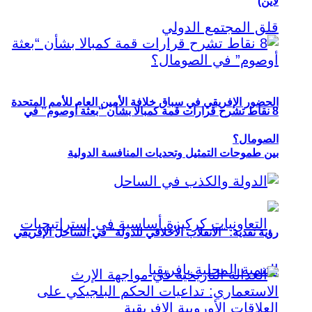
لاين)
الحضور الإفريقي في سباق خلافة الأمين العام للأمم المتحدة
8 نقاط تشرح قرارات قمة كمبالا بشأن “بعثة أوصوم” في
الصومال؟
بين طموحات التمثيل وتحديات المنافسة الدولية
رؤية نقدية: “الانقلاب الأخلاقي للدولة” في الساحل الإفريقي