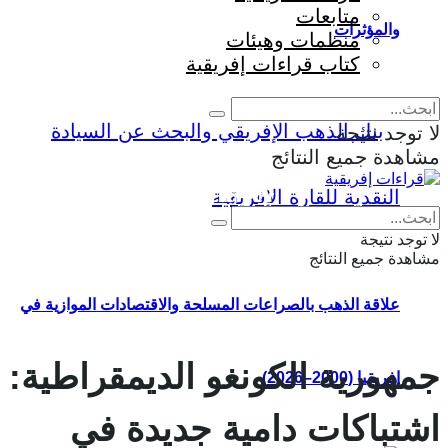
متابعات
والمؤثرات
منظمات وهيئات
كتاب قراءات إفريقية
لا توجد نتيجة
مشاهدة جميع النتائج
Eng
|
Fr
لا توجد نتيجة
مشاهدة جميع النتائج
علاقة الذهب بالصراعات المسلحة والاقتصادات الموازية في
جمهورية الكونغو الديمقراطية:
إفريقيا (2000–2026)
اشتباكات دامية جديدة في