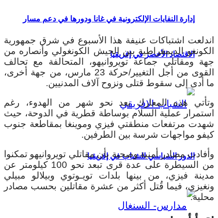
إدارة النفايات الإلكترونية في غانا ودورها في دعم مسار
اندلعت اشتباكات عنيفة هذا الأسبوع في شرق جمهورية
الكونغو الديمقراطية بين الجيش الكونغولي وأنصاره من
الاقتصاد الأخضر في إفريقيا
جهة ومقاتلي جماعة تويروانيهو، المتحالفة مع تحالف
القوى من أجل التغيير/حركة 23 مارس، من جهة أخرى،
ما أدى إلى سقوط قتلى ونزوح آلاف المدنيين.
وتأتي هذه المعارك بعد نحو شهر من الهدوء، رغم
استمرار عملية السلام بوساطة قطرية في الدوحة، حيث
شهدت مرتفعات منطقتي فيزي وموينغا بمقاطعة جنوب
كيفو مواجهات شرسة بين الطرفين.
وأفادت مصادر أمنية وصحية بأن مقاتلي تويروانيهو تمكنوا
الدور السياسي للشباب في إفريقيا
من السيطرة على عدة قرى تبعد نحو 100 كيلومتر عن
مدينة فيزي، من بينها بلدات تويـوتوي وبيلالو مبيلي
ونغيزي، فيما قُتل أكثر من عشرة مقاتلين بحسب مصادر
محلية.