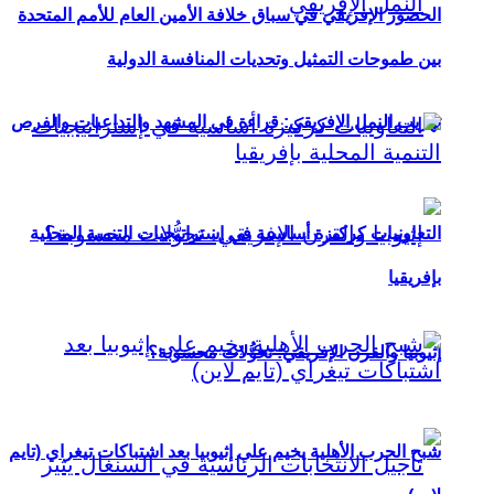
الحضور الإفريقي في سباق خلافة الأمين العام للأمم المتحدة
بين طموحات التمثيل وتحديات المنافسة الدولية
تهريب النمل الإفريقي: قراءة في المشهد والتداعيات والفرص
التعاونيات كركيزة أساسية في إستراتيجيات التنمية المحلية
بإفريقيا
إثيوبيا والقرن الإفريقي: تحوُّلات محسوبة؟
شبح الحرب الأهلية يخيم على إثيوبيا بعد اشتباكات تيغراي (تايم