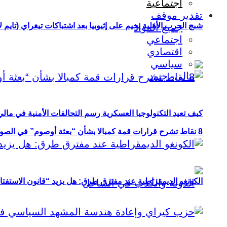
اجتماعية
تقدير موقف
شبح الحرب الأهلية يخيم على إثيوبيا بعد اشتباكات تيغراي (تايم ل
جميع المواد
اجتماعي
اقتصادي
سياسي
كيف تعيد التكنولوجيا العسكرية رسم التحالفات الأمنية في مال
8 نقاط تشرح قرارات قمة كمبالا بشأن “بعثة أوصوم” في الصومال؟
الكونغو الديمقراطية عند مفترق طرق: هل يزيد “قانون الاستفتاء” 