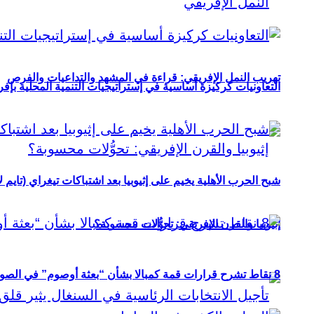
تهريب النمل الإفريقي: قراءة في المشهد والتداعيات والفرص
التعاونيات كركيزة أساسية في إستراتيجيات التنمية المحلية بإفري
شبح الحرب الأهلية يخيم على إثيوبيا بعد اشتباكات تيغراي (تايم ل
إثيوبيا والقرن الإفريقي: تحوُّلات محسوبة؟
8 نقاط تشرح قرارات قمة كمبالا بشأن “بعثة أوصوم” في الصومال؟