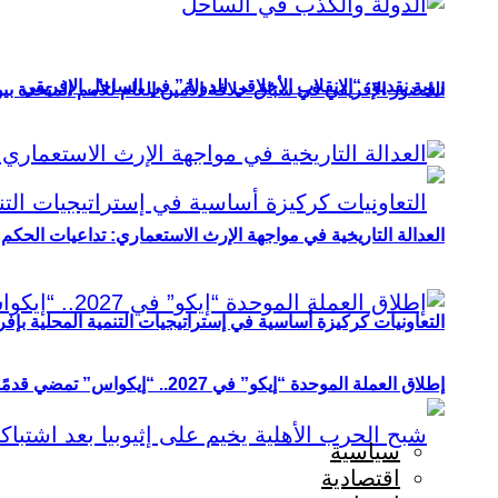
رؤية نقدية: “الانقلاب الأخلاقي للدولة” في الساحل الإفريقي
الحضور الإفريقي في سباق خلافة الأمين العام للأمم المتحدة ب
العدالة التاريخية في مواجهة الإرث الاستعماري: تداعيات الحكم ا
التعاونيات كركيزة أساسية في إستراتيجيات التنمية المحلية بإفري
إطلاق العملة الموحدة “إيكو” في 2027.. “إيكواس” تمضي قدمًا دون انتظار
سياسية
اقتصادية