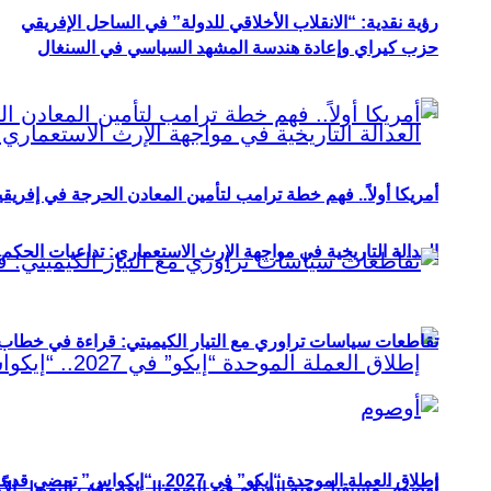
رؤية نقدية: “الانقلاب الأخلاقي للدولة” في الساحل الإفريقي
حزب كيراي وإعادة هندسة المشهد السياسي في السنغال
أمريكا أولاً.. فهم خطة ترامب لتأمين المعادن الحرجة في إفريقي
العدالة التاريخية في مواجهة الإرث الاستعماري: تداعيات الحكم ا
تقاطعات سياسات تراوري مع التيار الكيميتي: قراءة في خطاب و
إطلاق العملة الموحدة “إيكو” في 2027.. “إيكواس” تمضي قدمًا دون انتظار
أوصوم: مستقبل بعثة السلام في الصومال بعد وقف التمويل الأ