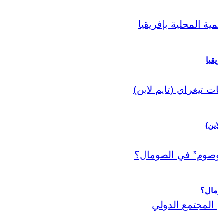
قيا
اين)