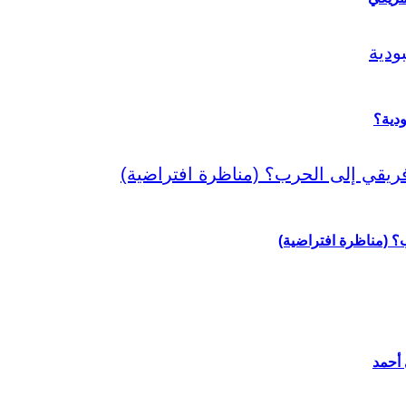
دية؟
رب؟ (مناظرة افتراضية)
 أحمد