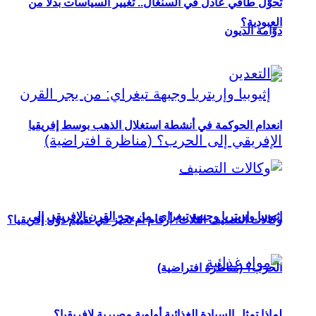
تحوُّل طاقي عادل في السنغال.. تغيير السياسات بدلاً من
العبودية؟
دوّامة الديون
انعدام الحوكمة في أنشطة استغلال الذهب بوسط إفريقيا
إثيوبيا وإريتريا وجبهة تيغراي: من يجر القرن الإفريقي إلى
وكالات التصنيف الثلاث: أرقام أم تحيّز في تقييم دول إفريقيا؟
الحرب؟ (مناظرة افتراضية)
لماذا تمثل السيادة الغذائية أولوية مصيرية لإفريقيا؟