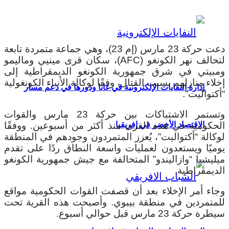
دعت حركة 23 مارس (إم 23)، وهي جماعة متمردة تابعة
لتحالف نهر الكونغو (AFC)، سكان قرى مينيي وماليمو
ومبيتي في شرق جمهورية الكونغو الديمقراطية إلى
إخلاء منازلهم بسبب القتال، وفقًا لوكالة الأنباء الكونغولية
إدارة النفايات الإلكترونية في غانا ودورها في دعم مسار
“أكتواليت”.
وتستمر الاشتباكات بين حركة 23 مارس والقوات
الحكومية في هذه القرى منذ أكثر من أسبوعين. ووفقًا
الاقتصاد الأخضر في إفريقيا
لوكالة “أكتواليت”، يُعزز المتمردون وجودهم في المنطقة
يوميًا ويستعدون لعمليات واسعة النطاق ردًا على تقدم
ميليشيا “وازاليندو” المتحالفة مع جيش جمهورية الكونغو
الديمقراطية.
وجاء أمر الإخلاء بعد أن قصفت القوات الحكومية مواقع
للمتمردين في منطقة بيبوي. وأصبحت هذه القرية تحت
سيطرة حركة 23 مارس قبل حوالي أسبوع.