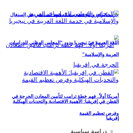
حزب كيراي وإعادة هندسة المشهد السياسي في السنغال
اللغة العربية في نيجيريا ودور “المجلس الوطني للدراسات
العربية والإسلامية”
أمريكا أولاً.. فهم خطة ترامب لتأمين المعادن الحرجة في
القطن في إفريقيا: الأهمية الاقتصادية والتحديات الهيكلية
وفرص تعظيم القيمة
إفريقيا
دراسة سياسية