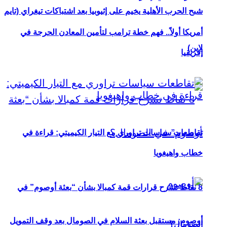
شبح الحرب الأهلية يخيم على إثيوبيا بعد اشتباكات تيغراي (تايم
أمريكا أولاً.. فهم خطة ترامب لتأمين المعادن الحرجة في
لاين)
إفريقيا
تقاطعات سياسات تراوري مع التيار الكيميتي: قراءة في
خطاب واهيغويا
8 نقاط تشرح قرارات قمة كمبالا بشأن “بعثة أوصوم” في
أوصوم: مستقبل بعثة السلام في الصومال بعد وقف التمويل
الصومال؟