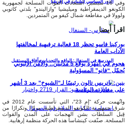
الدور السياسي للشباب في إفريقيا
وفي 16 سبتمبر، استعادت القوات المسلحة لجمهورية
الكونغو الديمقراطية وميليشيا “وازاليندو” بلدتي كاتوبي
ولوولا في مقاطعة شمال كيفو من المتمردين.
اقرأ أيضا
بوركينا فاسو تحظر 18 فعالية ترفيهية لمخالفتها
الآداب العامة
المدرسة في السنغال: الواقع والتحديات وآفاق المستقبل
هجوم في أمهرة يوقع 5 مدنيين.. والأمن الإثيوبي
يُحمّل “فانو” المسؤولية
بنين: باتريس تالون رئيسًا لـ”الشيوخ” بعد 3 أشهر
على مغادرته الرئاسة
واتُهمت حركة “إم 23″، التي تأسست عام 2012 في
شرق جمهورية الكونغو الديمقراطية، مرارًا وتكرارًا من
قِبل السلطات بشن الهجمات على المدن والقوات
المسلحة. صنّفت كينشاسا هذه الحركة منظمة إرهابية.