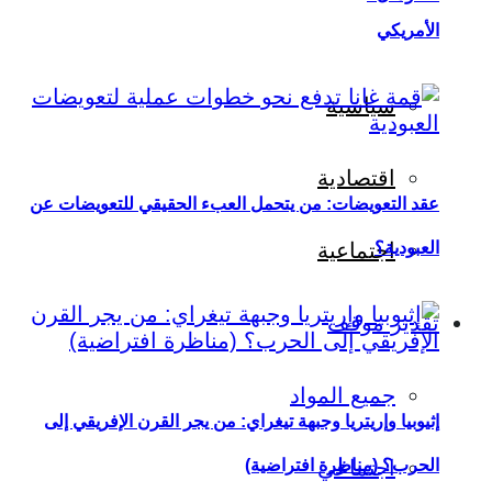
الأمريكي
سياسية
اقتصادية
عقد التعويضات: من يتحمل العبء الحقيقي للتعويضات عن
العبودية؟
اجتماعية
تقدير موقف
جميع المواد
إثيوبيا وإريتريا وجبهة تيغراي: من يجر القرن الإفريقي إلى
اجتماعي
الحرب؟ (مناظرة افتراضية)