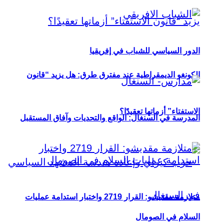
الدور السياسي للشباب في إفريقيا
الكونغو الديمقراطية عند مفترق طرق: هل يزيد “قانون
الاستفتاء” أزماتها تعقيدًا؟
المدرسة في السنغال: الواقع والتحديات وآفاق المستقبل
متلازمة مقديشو: القرار 2719 واختبار استدامة عمليات
السلام في الصومال