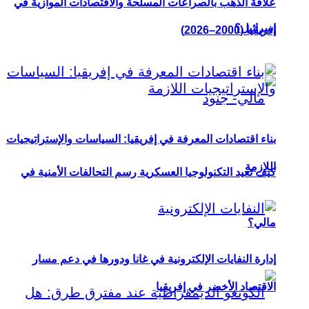
علاقة الذهب بالصراعات المسلحة والاقتصادات الموازية في
إسرائيل؟
إفريقيا (2000–2026)
بناء اقتصادات المعرفة في إفريقيا: السياسات والإستراتيجيات
اللازمة
كيف تعيد التكنولوجيا العسكرية رسم التحالفات الأمنية في
مالي؟
إدارة النفايات الإلكترونية في غانا ودورها في دعم مسار
الاقتصاد الأخضر في إفريقيا