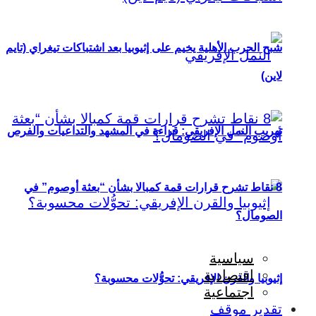
شبح الحرب الأهلية يخيم على إثيوبيا بعد اشتباكات تيغراي (تايم
لاين)
تهريب النمل الإفريقي: قراءة في المشهد والتداعيات والفرص
8 نقاط تشرح قرارات قمة كمبالا بشأن “بعثة أوصوم” في
الصومال؟
سياسية
اقتصادية
إثيوبيا والقرن الإفريقي: تحوُّلات محسوبة؟
اجتماعية
تقدير موقف