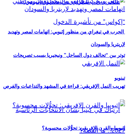
الحرب في تيغراي من منظور إثيوبي: اتهامات لمصر وتهديد
لإريتريا والسودان
توتر بين “تحالف دول الساحل” ونيجيريا بسبب تصريحات
تينوبو
تهريب النمل الإفريقي: قراءة في المشهد والتداعيات والفرص
إثيوبيا والقرن الإفريقي: تحوُّلات محسوبة؟