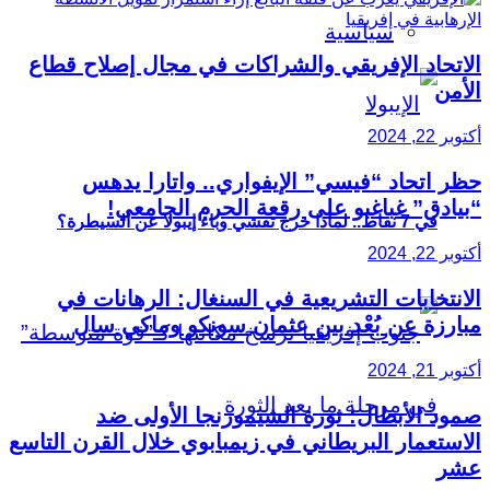
سياسية
الاتحاد الإفريقي والشراكات في مجال إصلاح قطاع
الأمن
أكتوبر 22, 2024
حظر اتحاد “فيسي” الإيفواري.. واتارا يدهس
“بيادق” غباغبو على رقعة الحرم الجامعي!
في 7 نقاط.. لماذا خرج تفشي وباء إيبولا عن السيطرة؟
أكتوبر 22, 2024
الانتخابات التشريعية في السنغال: الرهانات في
مبارزة عن بُعْد بين عثمان سونكو وماكي سال
أكتوبر 21, 2024
صمود الأبطال: ثورة الشيمورنجا الأولى ضد
الاستعمار البريطاني في زيمبابوي خلال القرن التاسع
عشر