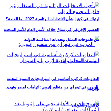
ارتباك في كينيا بشأن الانتخابات الرئاسية 2027.. ما القصة؟
الحضور الإفريقي في سباق خلافة الأمين العام للأمم المتحدة
بين طموحات التمثيل وتحديات المنافسة الدولية
التعاونيات كركيزة أساسية في إستراتيجيات التنمية المحلية
الحرب في تيغراي من منظور إثيوبي: اتهامات لمصر وتهديد
بإفريقيا
لإريتريا والسودان