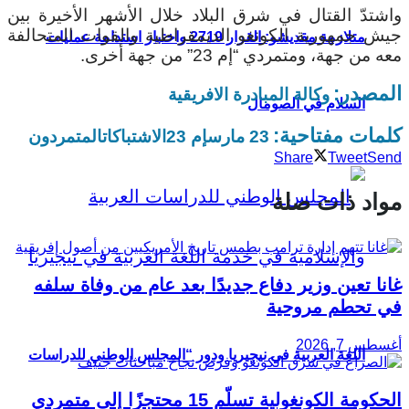
واشتدّ القتال في شرق البلاد خلال الأشهر الأخيرة بين
جيش جمهورية الكونغو الديمقراطية والقوات المتحالفة
متلازمة مقديشو: القرار 2719 واختبار استدامة عمليات
معه من جهة، ومتمردي “إم 23” من جهة أخرى.
المصدر:
وكالة المبادرة الافريقية
السلام في الصومال
كلمات مفتاحية:
23 مارس
إم 23
الاشتباكات
المتمردون
Share
Tweet
Send
مواد ذات صلة
غانا تعين وزير دفاع جديدًا بعد عام من وفاة سلفه
في تحطم مروحية
أغسطس 7, 2026
اللغة العربية في نيجيريا ودور “المجلس الوطني للدراسات
الحكومة الكونغولية تسلّم 15 محتجزًا إلى متمردي