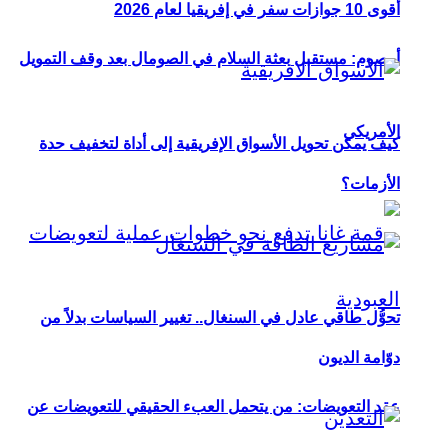
أقوى 10 جوازات سفر في إفريقيا لعام 2026
أوصوم: مستقبل بعثة السلام في الصومال بعد وقف التمويل
الأمريكي
كيف يمكن تحويل الأسواق الإفريقية إلى أداة لتخفيف حدة
الأزمات؟
تحوُّل طاقي عادل في السنغال.. تغيير السياسات بدلاً من
دوّامة الديون
عقد التعويضات: من يتحمل العبء الحقيقي للتعويضات عن