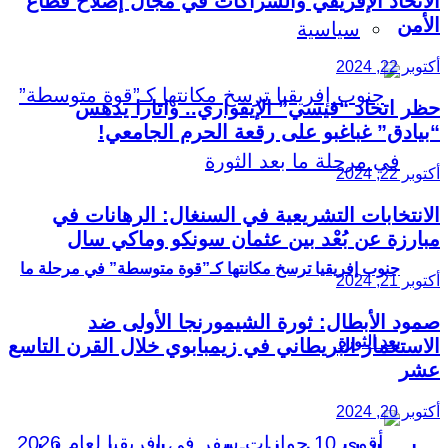
الاتحاد الإفريقي والشراكات في مجال إصلاح قطاع
الأمن
سياسية
أكتوبر 22, 2024
حظر اتحاد “فيسي” الإيفواري.. واتارا يدهس
“بيادق” غباغبو على رقعة الحرم الجامعي!
أكتوبر 22, 2024
الانتخابات التشريعية في السنغال: الرهانات في
مبارزة عن بُعْد بين عثمان سونكو وماكي سال
جنوب إفريقيا ترسخ مكانتها كـ”قوة متوسطة” في مرحلة ما
أكتوبر 21, 2024
صمود الأبطال: ثورة الشيمورنجا الأولى ضد
بعد الثورة
الاستعمار البريطاني في زيمبابوي خلال القرن التاسع
عشر
أكتوبر 20, 2024