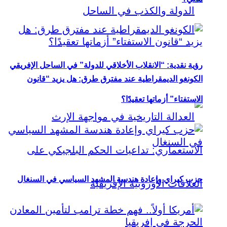
رؤية نقدية: “الانقلاب الأخلاقي للدولة” في الساحل الإفريقي
الكونغو الديمقراطية عند مفترق طرق: هل يزيد “قانون
الاستفتاء” أزماتها تعقيدًا؟
حزب كيراي وإعادة هندسة المشهد السياسي في السنغال