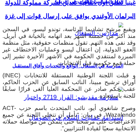
الدور السياسي للشباب في إفريقيا
غينيا تطلق أول اتفاقية تعدين لشركة مملوكة للدولة
البرلمان الأوغندي يوافق على إرسال قوات إلى غزة
ويقبع مرشح تشاديما للرئاسة، توندو ليسو، في السجن
منذ أكثر من خمسة أشهر بعد اتهامه بالخيانة في أبريل.
وقد نفى هذه التهم. تقول منظمات حقوقية، مثل منظمة
العفو الدولية، إن اعتقال ليسو وعمليات الاختطاف غير
المبررة لمنتقدي الحكومة في الأشهر الأخيرة تشير إلى
حملة قمع حكومية قبل الانتخابات.
المدرسة في السنغال: الواقع والتحديات وآفاق المستقبل
و قبلت اللجنة الوطنية المستقلة للانتخابات (INEC)
أوراق ترشيح مبينا، النائب السابق عن الحزب الحاكم،
عقب حكم صادر عن المحكمة العليا ألغى قرارًا سابقًا
للجنة باستبعاده.
وصرح شانغوي أيو، نائب المتحدث باسم حزب ACT-
Wazalendo، في بيان: “نأمل أن تتخلى اللجنة عن جميع
الاعتراضات على مرشحنا حتى يتمكن من مواصلة حملاته
الانتخابية سعيًا لقيادة التنزانيين”.