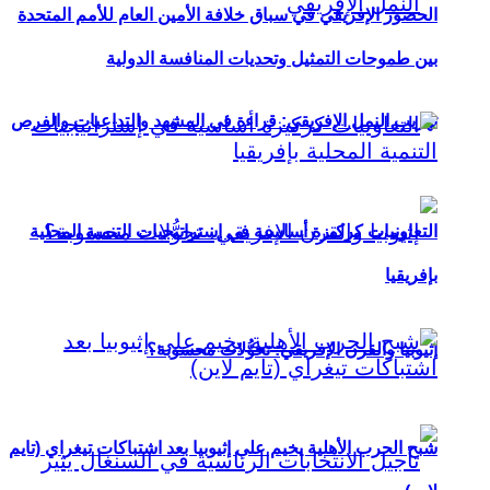
الحضور الإفريقي في سباق خلافة الأمين العام للأمم المتحدة
بين طموحات التمثيل وتحديات المنافسة الدولية
تهريب النمل الإفريقي: قراءة في المشهد والتداعيات والفرص
التعاونيات كركيزة أساسية في إستراتيجيات التنمية المحلية
بإفريقيا
إثيوبيا والقرن الإفريقي: تحوُّلات محسوبة؟
شبح الحرب الأهلية يخيم على إثيوبيا بعد اشتباكات تيغراي (تايم