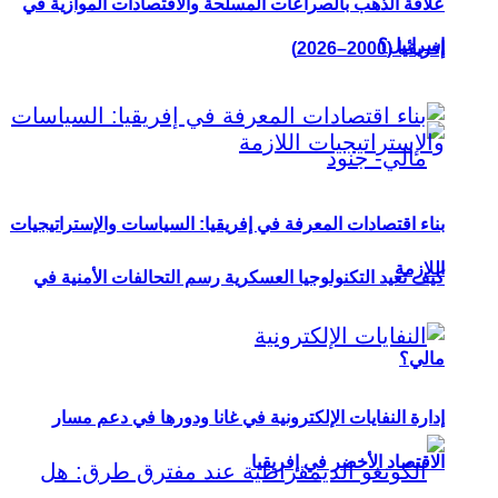
علاقة الذهب بالصراعات المسلحة والاقتصادات الموازية في
إسرائيل؟
إفريقيا (2000–2026)
بناء اقتصادات المعرفة في إفريقيا: السياسات والإستراتيجيات
اللازمة
كيف تعيد التكنولوجيا العسكرية رسم التحالفات الأمنية في
مالي؟
إدارة النفايات الإلكترونية في غانا ودورها في دعم مسار
الاقتصاد الأخضر في إفريقيا