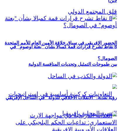
لاين)
الحضور الإفريقي في سباق خلافة الأمين العام للأمم المتحدة
8 نقاط تشرح قرارات قمة كمبالا بشأن “بعثة أوصوم” في
الصومال؟
بين طموحات التمثيل وتحديات المنافسة الدولية
رؤية نقدية: “الانقلاب الأخلاقي للدولة” في الساحل الإفريقي