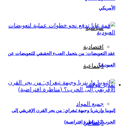
الأمريكي
سياسية
اقتصادية
عقد التعويضات: من يتحمل العبء الحقيقي للتعويضات عن
العبودية؟
اجتماعية
تقدير موقف
جميع المواد
إثيوبيا وإريتريا وجبهة تيغراي: من يجر القرن الإفريقي إلى
اجتماعي
الحرب؟ (مناظرة افتراضية)