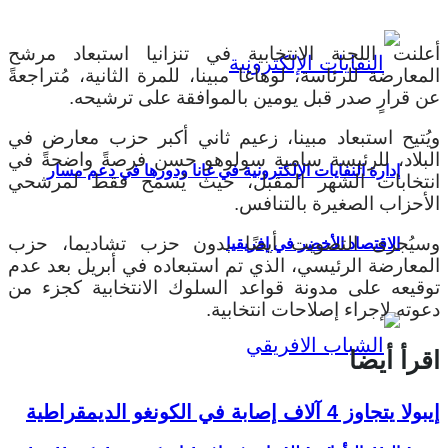
أعلنت اللجنة الانتخابية في تنزانيا استبعاد مرشح
المعارضة للرئاسة، لوهاغا مبينا، للمرة الثانية، مُتراجعةً
عن قرارٍ صدر قبل يومين بالموافقة على ترشيحه.
ويُتيح استبعاد مبينا، زعيم ثاني أكبر حزب معارض في
البلاد، للرئيسة سامية سولوهو حسن فرصةً واضحةً في
إدارة النفايات الإلكترونية في غانا ودورها في دعم مسار
انتخابات الشهر المقبل، حيث يُسمح فقط لمرشحي
الأحزاب الصغيرة بالتنافس.
وسيُجرى التصويت أيضًا بدون حزب تشاديما، حزب
الاقتصاد الأخضر في إفريقيا
المعارضة الرئيسي، الذي تم استبعاده في أبريل بعد عدم
توقيعه على مدونة قواعد السلوك الانتخابية كجزء من
دعوته لإجراء إصلاحات انتخابية.
اقرأ أيضا
إيبولا يتجاوز 4 آلاف إصابة في الكونغو الديمقراطية