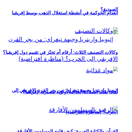
العبودية؟
انعدام الحوكمة في أنشطة استغلال الذهب بوسط إفريقيا
وكالات التصنيف الثلاث: أرقام أم تحيّز في تقييم دول إفريقيا؟
إثيوبيا وإريتريا وجبهة تيغراي: من يجر القرن الإفريقي إلى
لماذا تمثل السيادة الغذائية أولوية مصيرية لإفريقيا؟
الحرب؟ (مناظرة افتراضية)
القرآن والكتابة العربية: كيف قاوم المسلمون الأفارقة