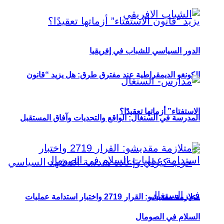
الدور السياسي للشباب في إفريقيا
الكونغو الديمقراطية عند مفترق طرق: هل يزيد “قانون
الاستفتاء” أزماتها تعقيدًا؟
المدرسة في السنغال: الواقع والتحديات وآفاق المستقبل
متلازمة مقديشو: القرار 2719 واختبار استدامة عمليات
السلام في الصومال