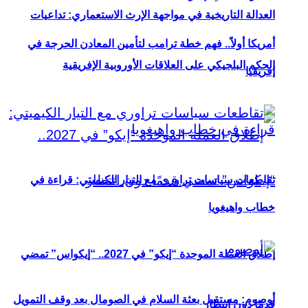
العدالة التاريخية في مواجهة الإرث الاستعماري: تداعيات
أمريكا أولاً.. فهم خطة ترامب لتأمين المعادن الحرجة في
الحكم البلجيكي على العلاقات الأوروبية الإفريقية
إفريقيا
تقاطعات سياسات تراوري مع التيار الكيميتي: قراءة في
خطاب واهيغويا
إطلاق العملة الموحدة “إيكو” في 2027.. “إيكواس” تمضي
أوصوم: مستقبل بعثة السلام في الصومال بعد وقف التمويل
قدمًا دون انتظار