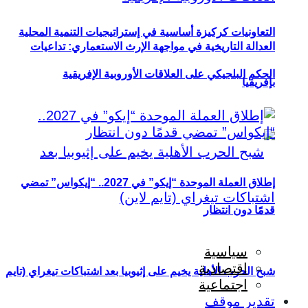
التعاونيات كركيزة أساسية في إستراتيجيات التنمية المحلية
العدالة التاريخية في مواجهة الإرث الاستعماري: تداعيات
الحكم البلجيكي على العلاقات الأوروبية الإفريقية
بإفريقيا
إطلاق العملة الموحدة “إيكو” في 2027.. “إيكواس” تمضي
قدمًا دون انتظار
سياسية
اقتصادية
شبح الحرب الأهلية يخيم على إثيوبيا بعد اشتباكات تيغراي (تايم
اجتماعية
تقدير موقف