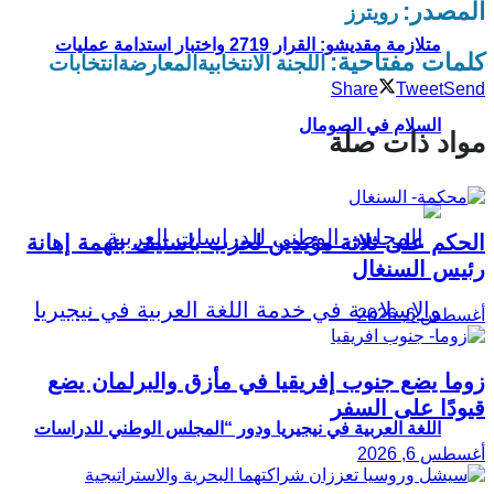
المصدر:
رويترز
متلازمة مقديشو: القرار 2719 واختبار استدامة عمليات
كلمات مفتاحية:
اللجنة الانتخابية
المعارضة
انتخابات
Share
Tweet
Send
السلام في الصومال
مواد ذات صلة
الحكم على ثلاثة مؤيدين لحزب باستيف بتهمة إهانة
رئيس السنغال
أغسطس 6, 2026
زوما يضع جنوب إفريقيا في مأزق والبرلمان يضع
قيودًا على السفر
اللغة العربية في نيجيريا ودور “المجلس الوطني للدراسات
أغسطس 6, 2026