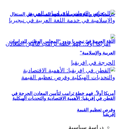
حزب كيراي وإعادة هندسة المشهد السياسي في السنغال
اللغة العربية في نيجيريا ودور “المجلس الوطني للدراسات
العربية والإسلامية”
أمريكا أولاً.. فهم خطة ترامب لتأمين المعادن الحرجة في
القطن في إفريقيا: الأهمية الاقتصادية والتحديات الهيكلية
وفرص تعظيم القيمة
إفريقيا
دراسة سياسية