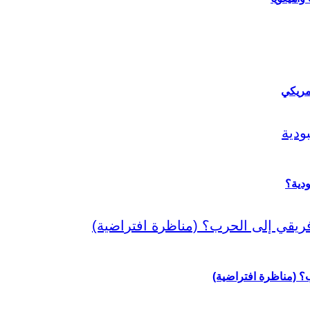
مريكي
دية؟
رب؟ (مناظرة افتراضية)