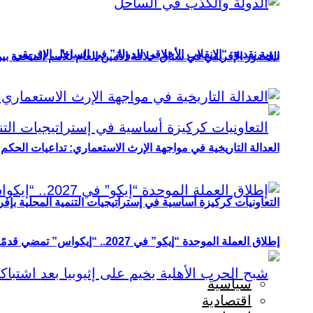
رؤية نقدية: “الانقلاب الأخلاقي للدولة” في الساحل الإفريقي
الحضور الإفريقي في سباق خلافة الأمين العام للأمم المتحدة ب
العدالة التاريخية في مواجهة الإرث الاستعماري: تداعيات الحكم ا
التعاونيات كركيزة أساسية في إستراتيجيات التنمية المحلية بإفري
إطلاق العملة الموحدة “إيكو” في 2027.. “إيكواس” تمضي قدمًا دون انتظار
سياسية
اقتصادية