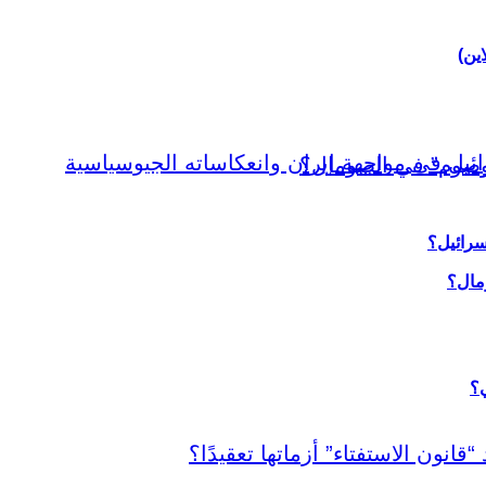
اين)
سرائيل؟
ي؟