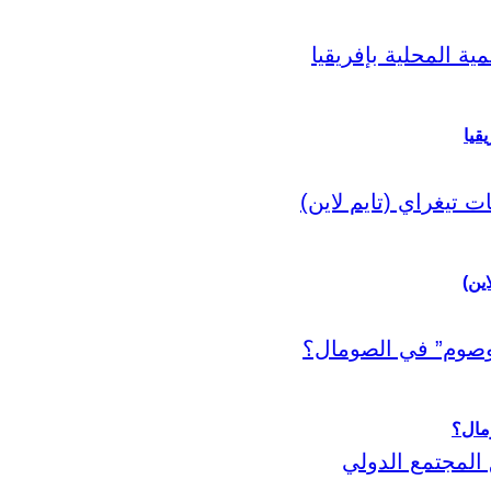
قيا
اين)