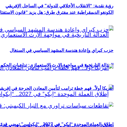
رؤية نقدية: “الانقلاب الأخلاقي للدولة” في الساحل الإفريقي
الكونغو الديمقراطية عند مفترق طرق: هل يزيد “قانون الاستفتاء” 
حزب كيراي وإعادة هندسة المشهد السياسي في السنغال
العدالة التاريخية في مواجهة الإرث الاستعماري: تداعيات الحكم ا
أمريكا أولاً.. فهم خطة ترامب لتأمين المعادن الحرجة في إفريقي
إطلاق العملة الموحدة “إيكو” في 2027.. “إيكواس” تمضي قدمًا دون انتظار
تقاطعات سياسات تراوري مع التيار الكيميتي: قراءة في خطاب و