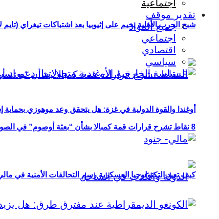
اجتماعية
تقدير موقف
شبح الحرب الأهلية يخيم على إثيوبيا بعد اشتباكات تيغراي (تايم ل
جميع المواد
اجتماعي
اقتصادي
سياسي
أوغندا والقوة الدولية في غزة: هل يتحقق وعد موهوزي بحماية إ
8 نقاط تشرح قرارات قمة كمبالا بشأن “بعثة أوصوم” في الصومال؟
كيف تعيد التكنولوجيا العسكرية رسم التحالفات الأمنية في مال