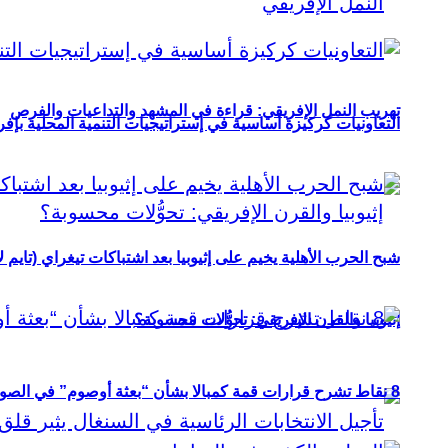
تهريب النمل الإفريقي: قراءة في المشهد والتداعيات والفرص
التعاونيات كركيزة أساسية في إستراتيجيات التنمية المحلية بإفري
شبح الحرب الأهلية يخيم على إثيوبيا بعد اشتباكات تيغراي (تايم ل
إثيوبيا والقرن الإفريقي: تحوُّلات محسوبة؟
8 نقاط تشرح قرارات قمة كمبالا بشأن “بعثة أوصوم” في الصومال؟