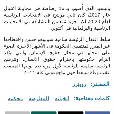
وليسو، الذي أُصيب بـ 16 رصاصة في محاولة اغتيال
عام 2017، كان ثاني مرشح في الانتخابات الرئاسية
لعام 2020، لكن حزبه مُنع من المشاركة في الانتخابات
الرئاسية والبرلمانية في أكتوبر.
سلط اعتقال الرئيسة سامية سولوهو حسن واختطافها
غير المبرر لمنتقدي الحكومة في الأشهر الأخيرة الضوء
على سجلها في مجال حقوق الإنسان، والتي تؤكد
التزام حكومتها باحترام حقوق الإنسان. وتترشح
الرئيسة سامية للرئاسة لأول مرة بعد توليها المنصب
عقب وفاة سلفها جون ماجوفولي عام ٢٠٢١.
المصدر:
رويترز
كلمات مفتاحية:
الخيانة
المعارضة
محكمة