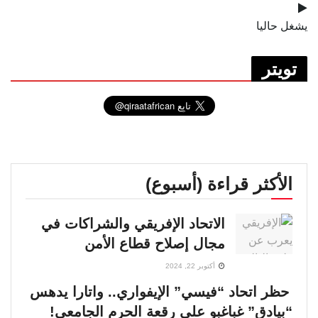
يشغل حاليا
تويتر
الأكثر قراءة (أسبوع)
الاتحاد الإفريقي والشراكات في
مجال إصلاح قطاع الأمن
أكتوبر 22, 2024
حظر اتحاد “فيسي” الإيفواري.. واتارا يدهس
“بيادق” غباغبو على رقعة الحرم الجامعي!