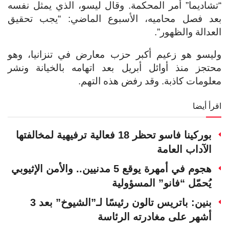
“تشاديما” أمر المحكمة. وقال ليسو، الذي يمثل نفسه
بعد فصل محاميه، الأسبوع الماضي: “يجب تحقيق
العدالة والظهور”.
وليسو هو زعيم أكبر حزب معارض في تنزانيا، وهو
محتجز منذ أوائل أبريل بعد اتهامه بالخيانة ونشر
معلومات كاذبة. وقد رفض هذه التهم.
اقرأ أيضا
بوركينا فاسو تحظر 18 فعالية ترفيهية لمخالفتها
الآداب العامة
هجوم في أمهرة يوقع 5 مدنيين.. والأمن الإثيوبي
يُحمّل “فانو” المسؤولية
بنين: باتريس تالون رئيسًا لـ”الشيوخ” بعد 3
أشهر على مغادرته الرئاسة