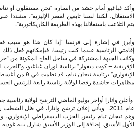
وأكد غباغبو أمام حشد من أنصاره “نحن مستقلون أو ننا
الاستقلال، لكننا لسنا تابعين لقصر الإليزيه”، مشددا ع
يتم التلاعب باستقلالنا بهذه الطريقة الكاريكاتورية”.
وأبرز في إشارة إلى فرنسا “إذا كان هذا هو سبب ق
إقامتي الرئاسية عندما كنت رئيسا، فبإمكانهم فعل ذلك 
وكانت الجبهة المشتركة في ساحل العاج المكونة من “ح
الإفريقية – كوت ديفوار” برئاسة لوران غباغبو، و”الحزب 
الإيفواري” برئاسة تيجان تيام،
مظاهرات حاشدة رفضا لولاية رئاسية رابعة للرئيس الحسن 
وأعلن واتارا أواخر يوليو الماضي الترشح لولاية رئاسية جد
عام 2011.
وهم تيجان تيام رئيس الحزب الديمقراطي الإيفواري، ولو
الأول الأسبق، إضافة إلى الوزير الأسبق شارل بليه غوديه.