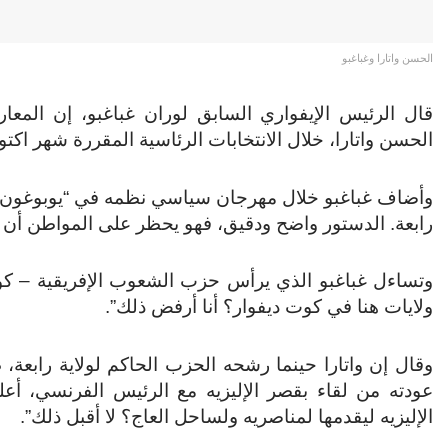
الحسن واتارا وغباغبو
قال الرئيس الإيفواري السابق لوران غباغبو، إن المعار
الحسن واتارا، خلال الانتخابات الرئاسية المقررة شهر اكتو
وأضاف غباغبو خلال مهرجان سياسي نظمه في “يوبوغون” بأ
رابعة. الدستور واضح ودقيق، فهو يحظر على المواطن أن ي
وتساءل غباغبو الذي يرأس حزب الشعوب الإفريقية – كوت
ولايات هنا في كوت ديفوار؟ أنا أرفض ذلك”.
وقال إن واتارا حينما رشحه الحزب الحاكم لولاية رابعة
عودته من لقاء بقصر الإليزيه مع الرئيس الفرنسي، أع
الإليزيه ليقدمها لمناصريه ولساحل العاج؟ لا أقبل ذلك”.