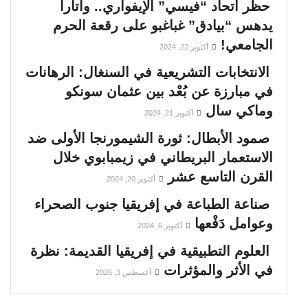
حظر اتحاد “فيسي” الإيفواري.. واتارا
يدهس “بيادق” غباغبو على رقعة الحرم
الجامعي!
أكتوبر 22, 2024
الانتخابات التشريعية في السنغال: الرهانات
في مبارزة عن بُعْد بين عثمان سونكو
وماكي سال
أكتوبر 21, 2024
صمود الأبطال: ثورة الشيمورنجا الأولى ضد
الاستعمار البريطاني في زيمبابوي خلال
القرن التاسع عشر
أكتوبر 20, 2024
صناعة الطباعة في إفريقيا جنوب الصحراء
وعوامل دَفْعها
أكتوبر 6, 2024
العلوم التطبيقية في إفريقيا القديمة: نظرة
في الأثر والمؤثرات
أغسطس 3, 2026