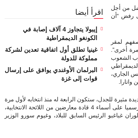
ضل من أجل
اقرأ أيضا
لى رفض “أن
إيبولا يتجاوز 4 آلاف إصابة في
الكونغو الديمقراطية
صفهم لمقر
غينيا تطلق أول اتفاقية تعدين لشركة
مرة أخرى”.
زب الشعوب
مملوكة للدولة
الديمقراطي
البرلمان الأوغندي يوافق على إرسال
 قد نظمت في 9 من أغسطس الجاري،
قوات إلى غزة
واتارا.
يدة مثيرة للجدل، ستكون الرابعة له منذ انتخابه لأول مرة
ويأتي إعلان ترشح واتارا، في ظل الشطب رسميا على أسماء 4 قادة معارضين من اللائحة الانتخابية،
ران غباغبو الرئيس السابق للبلاد، وغيوم سورو الوزير