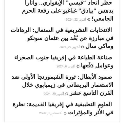
حظر اتحاد “فيسي” الإيفواري.. واتارا
يدهس “بيادق” غباغبو على رقعة الحرم
الجامعي!
أكتوبر 22, 2024
الانتخابات التشريعية في السنغال: الرهانات
في مبارزة عن بُعْد بين عثمان سونكو
وماكي سال
أكتوبر 21, 2024
صناعة الطباعة في إفريقيا جنوب الصحراء
وعوامل دَفْعها
أكتوبر 6, 2024
صمود الأبطال: ثورة الشيمورنجا الأولى ضد
الاستعمار البريطاني في زيمبابوي خلال
القرن التاسع عشر
أكتوبر 20, 2024
العلوم التطبيقية في إفريقيا القديمة: نظرة
في الأثر والمؤثرات
أغسطس 3, 2026