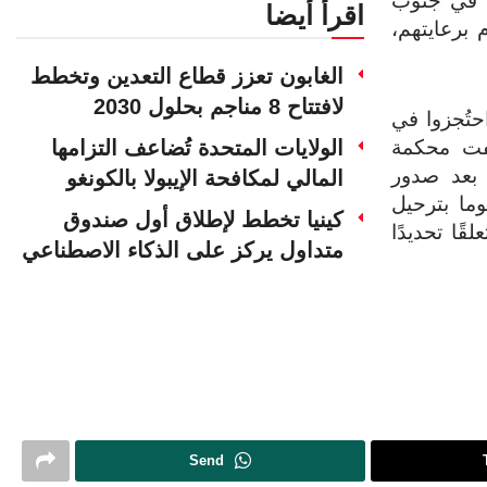
 في جنوب
اقرأ أيضا
 برعايتهم،
الغابون تعزز قطاع التعدين وتخطط
لافتتاح 8 مناجم بحلول 2030
حتُجزوا في
الولايات المتحدة تُضاعف التزامها
فت محكمة
 بعد صدور
المالي لمكافحة الإيبولا بالكونغو
ما بترحيل
كينيا تخطط لإطلاق أول صندوق
ًا تحديدًا
متداول يركز على الذكاء الاصطناعي
Send