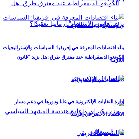
بناء اقتصادات المعرفة في إفريقيا: السياسات والإستراتيجيات
الكونغو الديمقراطية عند مفترق طرق: هل يزيد “قانون
اللازمة
الاستفتاء” أزماتها تعقيدًا؟
إدارة النفايات الإلكترونية في غانا ودورها في دعم مسار
الاقتصاد الأخضر في إفريقيا