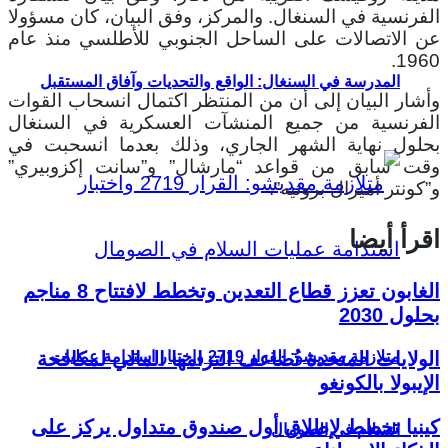
الفرنسية في السنغال. والمركز، وفق البيان، كان مسؤولا
عن الاتصالات على الساحل الجنوبي للأطلسي منذ عام
1960.
المدرسة في السنغال: الواقع والتحديات وآفاق المستقبل
وأشار البيان إلى أن من المنتظر اكتمال انسحاب القوات
الفرنسية من جميع المنشآت العسكرية في السنغال
بحلول نهاية الشهر الجاري، وذلك بعدما انسحبت في
وقت سابق من قواعد “مارشال” و”سانت إكزوبيري”
و”كونتر أميرال بروتيه”.
اقرأ أيضا
الغابون تعزز قطاع التعدين وتخطط لافتتاح 8 مناجم
بحلول 2030
متلازمة مقديشو: القرار 2719 واختبار استدامة عمليات
الولايات المتحدة تُضاعف التزامها المالي لمكافحة
الإيبولا بالكونغو
كينيا تخطط لإطلاق أول صندوق متداول يركز على
السلام في الصومال