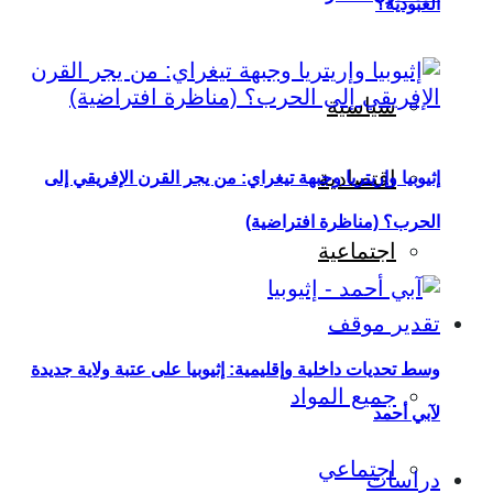
العبودية؟
سياسية
اقتصادية
إثيوبيا وإريتريا وجبهة تيغراي: من يجر القرن الإفريقي إلى
الحرب؟ (مناظرة افتراضية)
اجتماعية
تقدير موقف
وسط تحديات داخلية وإقليمية: إثيوبيا على عتبة ولاية جديدة
جميع المواد
لآبي أحمد
اجتماعي
دراسات