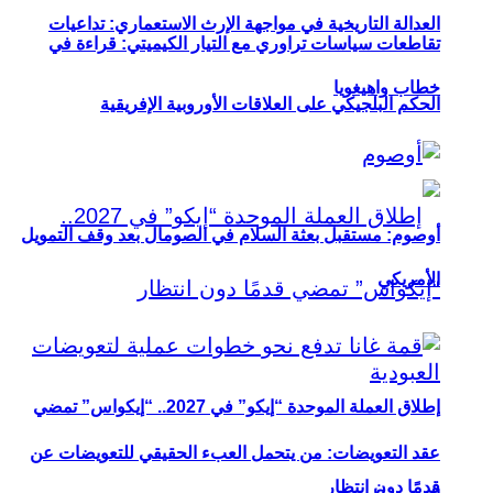
العدالة التاريخية في مواجهة الإرث الاستعماري: تداعيات
تقاطعات سياسات تراوري مع التيار الكيميتي: قراءة في
خطاب واهيغويا
الحكم البلجيكي على العلاقات الأوروبية الإفريقية
أوصوم: مستقبل بعثة السلام في الصومال بعد وقف التمويل
الأمريكي
إطلاق العملة الموحدة “إيكو” في 2027.. “إيكواس” تمضي
عقد التعويضات: من يتحمل العبء الحقيقي للتعويضات عن
قدمًا دون انتظار