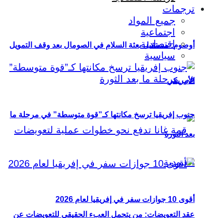
ترجمات
جميع المواد
اجتماعية
اقتصادية
أوصوم: مستقبل بعثة السلام في الصومال بعد وقف التمويل
سياسية
الأمريكي
جنوب إفريقيا ترسخ مكانتها كـ”قوة متوسطة” في مرحلة ما
بعد الثورة
أقوى 10 جوازات سفر في إفريقيا لعام 2026
عقد التعويضات: من يتحمل العبء الحقيقي للتعويضات عن