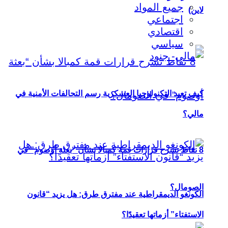
جميع المواد
لاين)
اجتماعي
اقتصادي
سياسي
كيف تعيد التكنولوجيا العسكرية رسم التحالفات الأمنية في
مالي؟
8 نقاط تشرح قرارات قمة كمبالا بشأن “بعثة أوصوم” في
الصومال؟
الكونغو الديمقراطية عند مفترق طرق: هل يزيد “قانون
الاستفتاء” أزماتها تعقيدًا؟