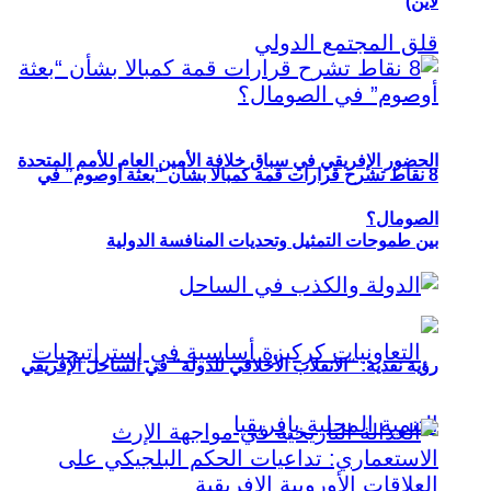
لاين)
الحضور الإفريقي في سباق خلافة الأمين العام للأمم المتحدة
8 نقاط تشرح قرارات قمة كمبالا بشأن “بعثة أوصوم” في
الصومال؟
بين طموحات التمثيل وتحديات المنافسة الدولية
رؤية نقدية: “الانقلاب الأخلاقي للدولة” في الساحل الإفريقي