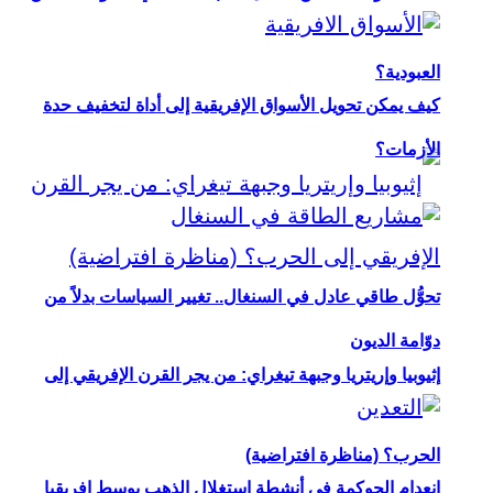
العبودية؟
كيف يمكن تحويل الأسواق الإفريقية إلى أداة لتخفيف حدة
الأزمات؟
تحوُّل طاقي عادل في السنغال.. تغيير السياسات بدلاً من
دوّامة الديون
إثيوبيا وإريتريا وجبهة تيغراي: من يجر القرن الإفريقي إلى
الحرب؟ (مناظرة افتراضية)
انعدام الحوكمة في أنشطة استغلال الذهب بوسط إفريقيا