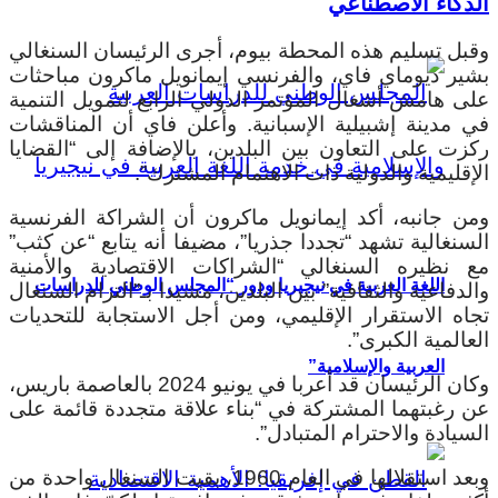
الذكاء الاصطناعي
وقبل تسليم هذه المحطة بيوم، أجرى الرئيسان السنغالي
بشير ديوماي فاي، والفرنسي إيمانويل ماكرون مباحثات
على هامش أشغال المؤتمر الدولي الرابع لتمويل التنمية
في مدينة إشبيلية الإسبانية. وأعلن فاي أن المناقشات
ركزت على التعاون بين البلدين، بالإضافة إلى “القضايا
الإقليمية والدولية ذات الاهتمام المشترك”.
ومن جانبه، أكد إيمانويل ماكرون أن الشراكة الفرنسية
السنغالية تشهد “تجددا جذريا”، مضيفا أنه يتابع “عن كثب”
مع نظيره السنغالي “الشراكات الاقتصادية والأمنية
اللغة العربية في نيجيريا ودور “المجلس الوطني للدراسات
والدفاعية والثقافية” بين البلدين، مشيدا بـ”التزام السنغال
تجاه الاستقرار الإقليمي، ومن أجل الاستجابة للتحديات
العالمية الكبرى”.
العربية والإسلامية”
وكان الرئيسان قد أعربا في يونيو 2024 بالعاصمة باريس،
عن رغبتهما المشتركة في “بناء علاقة متجددة قائمة على
السيادة والاحترام المتبادل”.
وبعد استقلالها في العام 1960، بقيت السنغال واحدة من