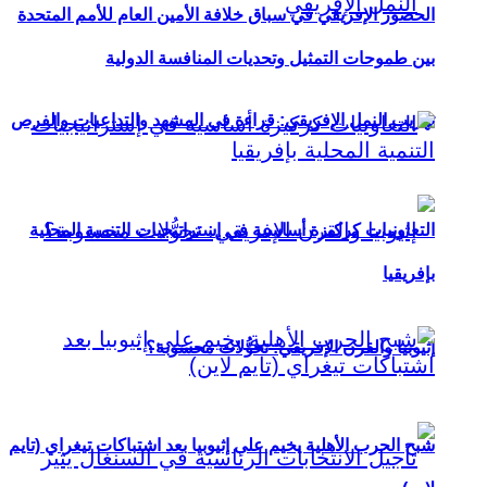
الحضور الإفريقي في سباق خلافة الأمين العام للأمم المتحدة
بين طموحات التمثيل وتحديات المنافسة الدولية
تهريب النمل الإفريقي: قراءة في المشهد والتداعيات والفرص
التعاونيات كركيزة أساسية في إستراتيجيات التنمية المحلية
بإفريقيا
إثيوبيا والقرن الإفريقي: تحوُّلات محسوبة؟
شبح الحرب الأهلية يخيم على إثيوبيا بعد اشتباكات تيغراي (تايم