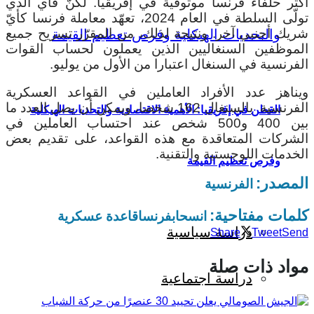
أكثر حلفاء فرنسا موثوقية في إفريقيا. لكنّ فاي الذي
تولّى السلطة في العام 2024، تعهّد معاملة فرنسا كأيّ
شريك أجنبي آخر. ونتيجة لذلك، من المقرّر تسريح جميع
الموظفين السنغاليين الذين يعملون لحساب القوات
الفرنسية في السنغال اعتبارا من الأول من يوليو.
ويناهز عدد الأفراد العاملين في القواعد العسكرية
الفرنسية بالسنغال 162 شخصا، ويمكن أن يصل العدد ما
القطن في إفريقيا: الأهمية الاقتصادية والتحديات الهيكلية
بين 400 و500 شخص عند احتساب العاملين في
الشركات المتعاقدة مع هذه القواعد، على تقديم بعض
الخدمات اللوجستية والتقنية.
وفرص تعظيم القيمة
المصدر:
الفرنسية
كلمات مفتاحية:
انسحاب
فرنسا
قاعدة عسكرية
دراسة سياسية
Share
Tweet
Send
مواد ذات صلة
دراسة اجتماعية