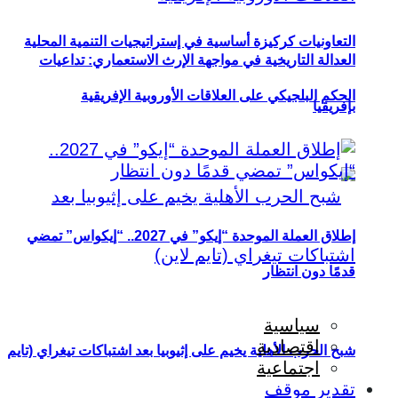
التعاونيات كركيزة أساسية في إستراتيجيات التنمية المحلية
العدالة التاريخية في مواجهة الإرث الاستعماري: تداعيات
الحكم البلجيكي على العلاقات الأوروبية الإفريقية
بإفريقيا
إطلاق العملة الموحدة “إيكو” في 2027.. “إيكواس” تمضي
قدمًا دون انتظار
سياسية
اقتصادية
شبح الحرب الأهلية يخيم على إثيوبيا بعد اشتباكات تيغراي (تايم
اجتماعية
تقدير موقف