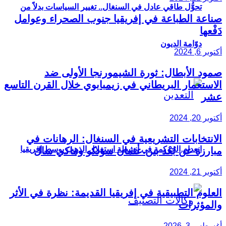
تحوُّل طاقي عادل في السنغال.. تغيير السياسات بدلاً من
صناعة الطباعة في إفريقيا جنوب الصحراء وعوامل
دَفْعها
دوّامة الديون
أكتوبر 6, 2024
صمود الأبطال: ثورة الشيمورنجا الأولى ضد
الاستعمار البريطاني في زيمبابوي خلال القرن التاسع
عشر
أكتوبر 20, 2024
الانتخابات التشريعية في السنغال: الرهانات في
انعدام الحوكمة في أنشطة استغلال الذهب بوسط إفريقيا
مبارزة عن بُعْد بين عثمان سونكو وماكي سال
أكتوبر 21, 2024
العلوم التطبيقية في إفريقيا القديمة: نظرة في الأثر
والمؤثرات
أغسطس 3, 2026