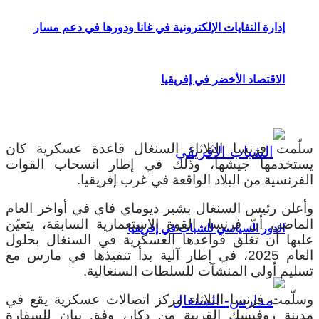
إدارة النفايات الإلكترونية في غانا ودورها في دعم مسار
الاقتصاد الأخضر في إفريقيا
سلّمت فرنسا الثلاثاء السنغال قاعدة عسكرية كان
يستخدمها جيشها، وذلك في إطار انسحاب القوات
الفرنسية من البلاد الواقعة في غرب إفريقيا.
وأعلن رئيس السنغال بشير ديوماي فاي في أواخر العام
الماضي أنّ فرنسا، القوة الاستعمارية السابقة، يتعيّن
الدور السياسي للشباب في إفريقيا
عليها أن تغلق قواعدها العسكرية في السنغال بحلول
العام 2025، في إطار آلية بدأ تنفيذها في مارس مع
تسليم أولى المنشآت للسلطات السنغالية.
وسلّمت فرنسا الثلاثاء مركز اتصالات عسكرية يقع في
مدينة روفيسك القريبة من دكار، وفق بيان للسفارة