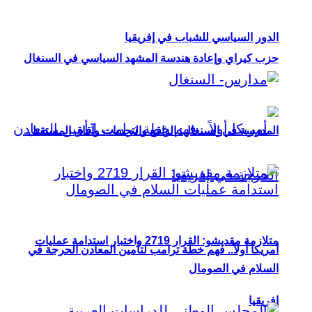
الدور السياسي للشباب في إفريقيا
حزب كيراي وإعادة هندسة المشهد السياسي في السنغال
المدرسة في السنغال: الواقع والتحديات وآفاق المستقبل
متلازمة مقديشو: القرار 2719 واختبار استدامة عمليات
أمريكا أولاً.. فهم خطة ترامب لتأمين المعادن الحرجة في
السلام في الصومال
إفريقيا