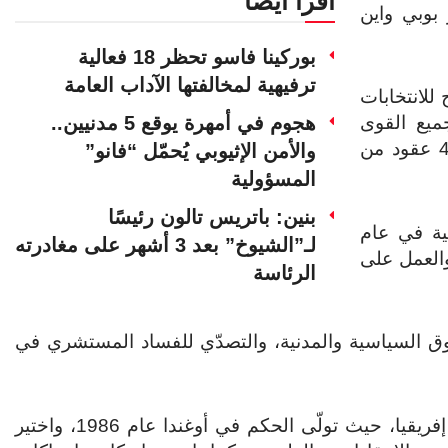
اقرأ أيضا
بوبي واين
بوركينا فاسو تحظر 18 فعالية
ترفيهية لمخالفتها الآداب العامة
للانتخابات
هجوم في أمهرة يوقع 5 مدنيين..
ميع القوى
الحية في البلاد إلى إنهاء حكم موسيفيني الذي استمر 4 عقود من
والأمن الإثيوبي يُحمّل “فانو”
المسؤولية
بنين: باتريس تالون رئيسًا
ية في عام
لـ”الشيوخ” بعد 3 أشهر على مغادرته
 والعمل على
الرئاسة
حقوق السياسية والمدنية، والتصدّي للفساد المستشري في
ويصنّف الرئيس موسيفيني واحدا من أقدم الرؤساء في إفريقيا، حيث تولّى الحكم في أوغندا عام 1986، واختير