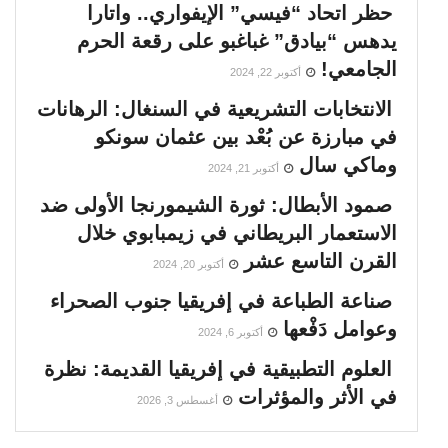
حظر اتحاد “فيسي” الإيفواري.. واتارا
يدهس “بيادق” غباغبو على رقعة الحرم
الجامعي!
أكتوبر 22, 2024
الانتخابات التشريعية في السنغال: الرهانات
في مبارزة عن بُعْد بين عثمان سونكو
وماكي سال
أكتوبر 21, 2024
صمود الأبطال: ثورة الشيمورنجا الأولى ضد
الاستعمار البريطاني في زيمبابوي خلال
القرن التاسع عشر
أكتوبر 20, 2024
صناعة الطباعة في إفريقيا جنوب الصحراء
وعوامل دَفْعها
أكتوبر 6, 2024
العلوم التطبيقية في إفريقيا القديمة: نظرة
في الأثر والمؤثرات
أغسطس 3, 2026