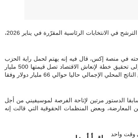
أعلن الرئيس الأوغندي يوري موسيفيني (80 عاما) عزمه الترشح في الانتخابات الرئاسية المقرّرة في يناير 2026،
 في منصة إكس، قال فيه إنه يهتم لحمل راية الحزب
الحاكم في الاقتراع الرئاسي المقبل، موضحا أنه يسعى إلى تحقيق خطة لإنعاش الاقتصاد تصل قيمتها 500 مليار
دولار أميركي في السنوات الخمس المقبلة، في حين يبلغ الناتج المحلي الإجمالي حاليا حوالي 66 مليار دولار وفقا
ابقا الدستور مرتين لإتاحة الفرصة لموسيفيني من أجل
ن المعارضة، وبعض المنظمات الحقوقية التي قالت إنه
ي وقت واحد