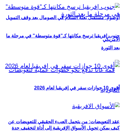
أوصوم: مستقبل بعثة السلام في الصومال بعد وقف التمويل
جنوب إفريقيا ترسخ مكانتها كـ”قوة متوسطة” في مرحلة ما
الأمريكي
بعد الثورة
أقوى 10 جوازات سفر في إفريقيا لعام 2026
عقد التعويضات: من يتحمل العبء الحقيقي للتعويضات عن
كيف يمكن تحويل الأسواق الإفريقية إلى أداة لتخفيف حدة