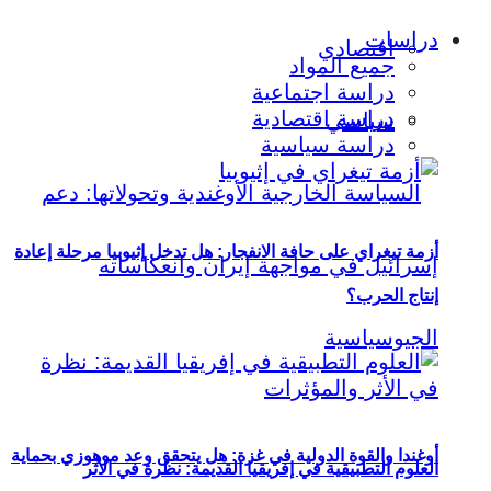
دراسات
اقتصادي
جميع المواد
دراسة اجتماعية
دراسة اقتصادية
سياسي
دراسة سياسية
أزمة تيغراي على حافة الانفجار: هل تدخل إثيوبيا مرحلة إعادة
إنتاج الحرب؟
أوغندا والقوة الدولية في غزة: هل يتحقق وعد موهوزي بحماية
العلوم التطبيقية في إفريقيا القديمة: نظرة في الأثر