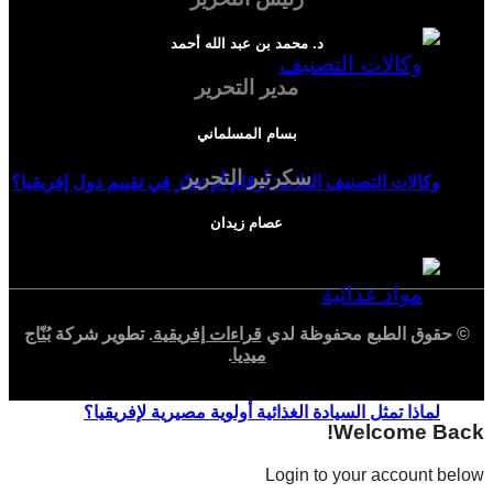
د. محمد بن عبد الله أحمد
مدير التحرير
بسام المسلماني
سكرتير التحرير
وكالات التصنيف الثلاث: أرقام أم تحيّز في تقييم دول إفريقيا؟
عصام زيدان
© حقوق الطبع محفوظة لدي
قراءات إفريقية
. تطوير شركة
بُنّاج
ميديا
.
لماذا تمثل السيادة الغذائية أولوية مصيرية لإفريقيا؟
Welcome Back!
Login to your account below