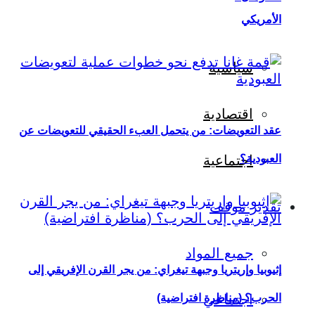
الأمريكي
سياسية
اقتصادية
عقد التعويضات: من يتحمل العبء الحقيقي للتعويضات عن
العبودية؟
اجتماعية
تقدير موقف
جميع المواد
إثيوبيا وإريتريا وجبهة تيغراي: من يجر القرن الإفريقي إلى
اجتماعي
الحرب؟ (مناظرة افتراضية)