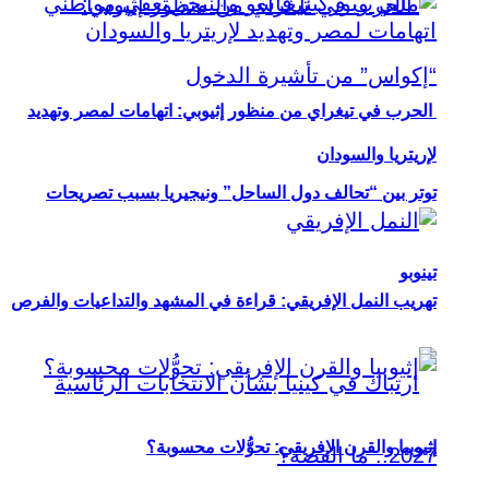
الحرب في تيغراي من منظور إثيوبي: اتهامات لمصر وتهديد
لإريتريا والسودان
توتر بين “تحالف دول الساحل” ونيجيريا بسبب تصريحات
تينوبو
تهريب النمل الإفريقي: قراءة في المشهد والتداعيات والفرص
إثيوبيا والقرن الإفريقي: تحوُّلات محسوبة؟