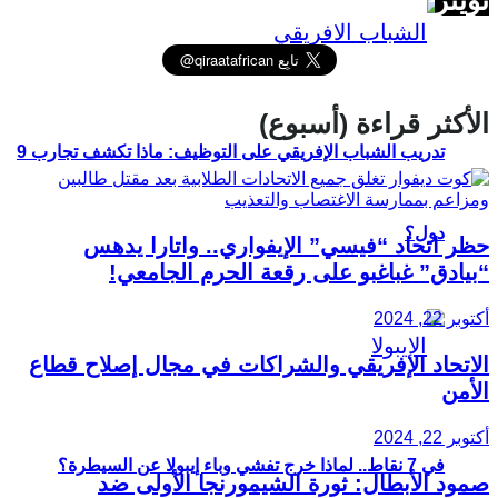
الأكثر قراءة (أسبوع)
تدريب الشباب الإفريقي على التوظيف: ماذا تكشف تجارب 9
دول؟
حظر اتحاد “فيسي” الإيفواري.. واتارا يدهس
“بيادق” غباغبو على رقعة الحرم الجامعي!
أكتوبر 22, 2024
الاتحاد الإفريقي والشراكات في مجال إصلاح قطاع
الأمن
أكتوبر 22, 2024
في 7 نقاط.. لماذا خرج تفشي وباء إيبولا عن السيطرة؟
صمود الأبطال: ثورة الشيمورنجا الأولى ضد