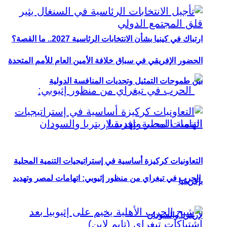
ارتباك في كينيا بشأن الانتخابات الرئاسية 2027.. ما القصة؟
الحضور الإفريقي في سباق خلافة الأمين العام للأمم المتحدة
بين طموحات التمثيل وتحديات المنافسة الدولية
التعاونيات كركيزة أساسية في إستراتيجيات التنمية المحلية
الحرب في تيغراي من منظور إثيوبي: اتهامات لمصر وتهديد
بإفريقيا
لإريتريا والسودان