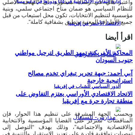
واعتبر فاي في رسالة منشورة، أن “الهدف الأصلي
إدارة النفايات الإلكترونية في غانا ودورها في دعم مسار
للنظام السياسي هو ضمان مناخ اجتماعي سلمي، وبنية
مؤسسية لتنظيم الانتخابات، تكون محل استيعاب من قبل
جميع الأطراف المعنية وتطبق بشفافية كاملة”.
الاقتصاد الأخضر في إفريقيا
اقرأ أيضا
المحاكم الأمريكية تمهد الطريق لترحيل مواطني
جنوب السودان
آبي أحمد: جبهة تحرير تيغراي تخدم مصالح
استراتيجية خارجية
الدور السياسي للشباب في إفريقيا
الاتحاد الاقتصادي الأوراسي يعتزم التفاوض على
منطقة تجارة حرة مع إفريقيا
وبحسب الجهة المشرفة على تنظيم هذا الحوار، فإن
المناقشات “ستركز على القضايا المؤسسية والانتخابية
والاقتصادية والاجتماعية”، وذلك بهدف “التوصل إلى
توصيات توافقية قادرة على تعزيز الاستقرار والتنمية في