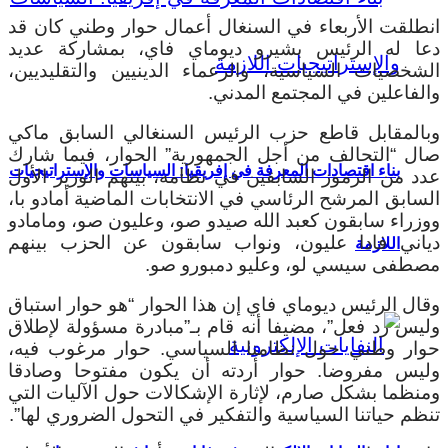
انطلقت الأربعاء في السنغال أعمال حوار وطني كان قد
دعا له الرئيس بشيرو ديوماي فاي، بمشاركة عديد
الشخصيات السياسية، والزعماء الدينيين والتقليديين،
والفاعلين في المجتمع المدني.
وبالمقابل قاطع حزب الرئيس السنغالي السابق ماكي
صال “التحالف من أجل الجمهورية” الحوار، فيما شارك
بناء اقتصادات المعرفة في إفريقيا: السياسات والإستراتيجيات
عدد من الرموز السابقين في نظامه، بينهم الوزير الأول
السابق المرشح الرئاسي في الانتخابات الماضية أمادو با،
ووزراء سابقون كعبد الله صيدو صو، وعليون صو، ومامادو
دياني فادا عليون، ونواب سابقون عن الحزب بينهم
اللازمة
مصطفى سيسي لو، وعليو دمبورو صو.
وقال الرئيس ديوماي فاي إن هذا الحوار “هو حوار استباق
وليس رد فعل”، مضيفا أنه قام بـ”مبادرة مسؤولة لإطلاق
حوار وطني حول نظامنا السياسي. حوار مرغوب فيه،
وليس مفروضا. حوار أردته أن يكون مفتوحا وصادقا
ومنظما بشكل صارم، لإثارة الإشكالات حول الآليات التي
تنظم حياتنا السياسية والتفكير في التحول الضروري لها”.