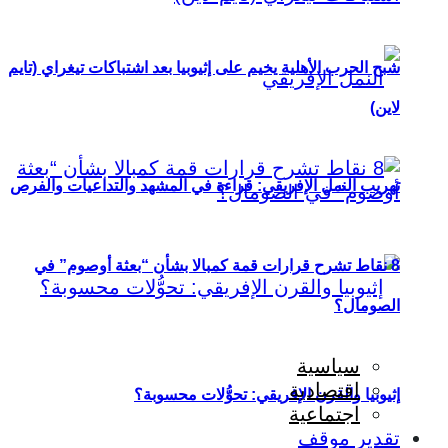
شبح الحرب الأهلية يخيم على إثيوبيا بعد اشتباكات تيغراي (تايم
لاين)
تهريب النمل الإفريقي: قراءة في المشهد والتداعيات والفرص
8 نقاط تشرح قرارات قمة كمبالا بشأن “بعثة أوصوم” في
الصومال؟
سياسية
اقتصادية
إثيوبيا والقرن الإفريقي: تحوُّلات محسوبة؟
اجتماعية
تقدير موقف