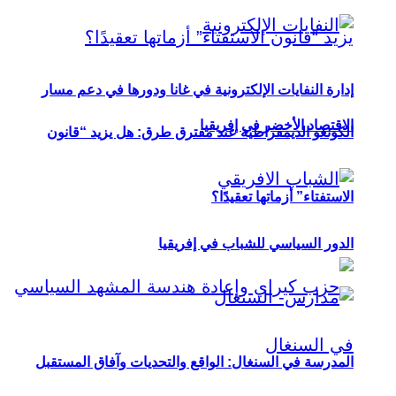
إدارة النفايات الإلكترونية في غانا ودورها في دعم مسار
الاقتصاد الأخضر في إفريقيا
الكونغو الديمقراطية عند مفترق طرق: هل يزيد “قانون
الاستفتاء” أزماتها تعقيدًا؟
الدور السياسي للشباب في إفريقيا
المدرسة في السنغال: الواقع والتحديات وآفاق المستقبل