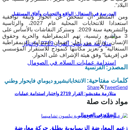
البلاد”.
المدرسة في السنغال: الواقع والتحديات وآفاق المستقبل
ومن المنتظر أن تتمخض عن الحوار وثيقة توافقية
استعدادا للانتخابات المحلية عام 2027، والرئاسية
والتشريعية سنة 2029.
وستركز النقاشات بالأساس على
3 مواضيع رئيسية، تهم الديمقراطية والحرية وحقوق
الإنسان، وذلك من أجل “ضمان استدامة الديمقراطية
السنغالية” و”تعزيز مكانتها كنموذج للاستقرار المؤسسي
في إفريقيا” وفق هيئة الإشراف على الحوار.
المصدر:
الفرنسية
كلمات مفتاحية:
الانتخابات
بشيرو ديوماي فاي
حوار وطني
Share
Tweet
Send
متلازمة مقديشو: القرار 2719 واختبار استدامة عمليات
مواد ذات صلة
السلام في الصومال
زعيم المعارضة الزيمبابوية يطلق حركة معارضة