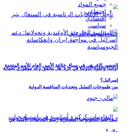
جميع المواد
اجتماعي
اقتصادي
سياسي
الحضور الإفريقي في سباق خلافة الأمين العام للأمم المتحدة
أوغندا والقوة الدولية في غزة: هل يتحقق وعد موهوزي بحماية
إسرائيل؟
بين طموحات التمثيل وتحديات المنافسة الدولية
كيف تعيد التكنولوجيا العسكرية رسم التحالفات الأمنية في
مالي؟