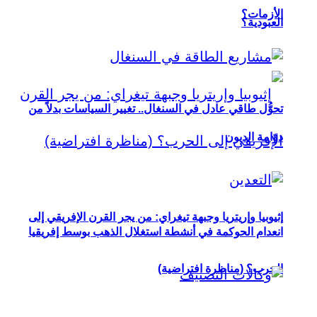
الأزمات؟
العبودية؟
تحوُّل طاقي عادل في السنغال.. تغيير السياسات بدلاً من
دوّامة الديون
إثيوبيا وإريتريا وجبهة تيغراي: من يجر القرن الإفريقي إلى
انعدام الحوكمة في أنشطة استغلال الذهب بوسط إفريقيا
الحرب؟ (مناظرة افتراضية)