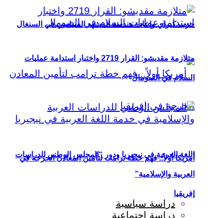
حزب كيراي وإعادة هندسة المشهد السياسي في السنغال
متلازمة مقديشو: القرار 2719 واختبار استدامة عمليات
السلام في الصومال
اللغة العربية في نيجيريا ودور “المجلس الوطني للدراسات
أمريكا أولاً.. فهم خطة ترامب لتأمين المعادن الحرجة في
العربية والإسلامية”
إفريقيا
دراسة سياسية
دراسة اجتماعية