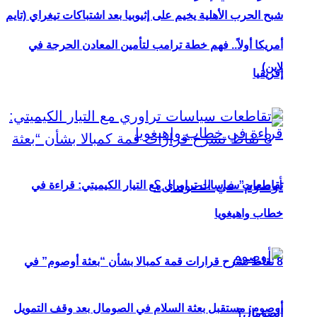
شبح الحرب الأهلية يخيم على إثيوبيا بعد اشتباكات تيغراي (تايم
أمريكا أولاً.. فهم خطة ترامب لتأمين المعادن الحرجة في
لاين)
إفريقيا
تقاطعات سياسات تراوري مع التيار الكيميتي: قراءة في
خطاب واهيغويا
8 نقاط تشرح قرارات قمة كمبالا بشأن “بعثة أوصوم” في
أوصوم: مستقبل بعثة السلام في الصومال بعد وقف التمويل
الصومال؟