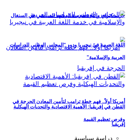
حزب كيراي وإعادة هندسة المشهد السياسي في السنغال
اللغة العربية في نيجيريا ودور “المجلس الوطني للدراسات
العربية والإسلامية”
أمريكا أولاً.. فهم خطة ترامب لتأمين المعادن الحرجة في
القطن في إفريقيا: الأهمية الاقتصادية والتحديات الهيكلية
وفرص تعظيم القيمة
إفريقيا
دراسة سياسية