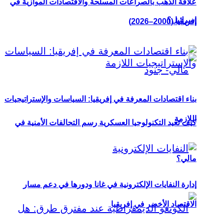
علاقة الذهب بالصراعات المسلحة والاقتصادات الموازية في
إسرائيل؟
إفريقيا (2000–2026)
بناء اقتصادات المعرفة في إفريقيا: السياسات والإستراتيجيات
اللازمة
كيف تعيد التكنولوجيا العسكرية رسم التحالفات الأمنية في
مالي؟
إدارة النفايات الإلكترونية في غانا ودورها في دعم مسار
الاقتصاد الأخضر في إفريقيا