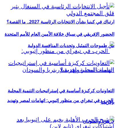
ارتباك في كينيا بشأن الانتخابات الرئاسية 2027.. ما القصة؟
الحضور الإفريقي في سباق خلافة الأمين العام للأمم المتحدة
بين طموحات التمثيل وتحديات المنافسة الدولية
التعاونيات كركيزة أساسية في إستراتيجيات التنمية المحلية
الحرب في تيغراي من منظور إثيوبي: اتهامات لمصر وتهديد
بإفريقيا
لإريتريا والسودان