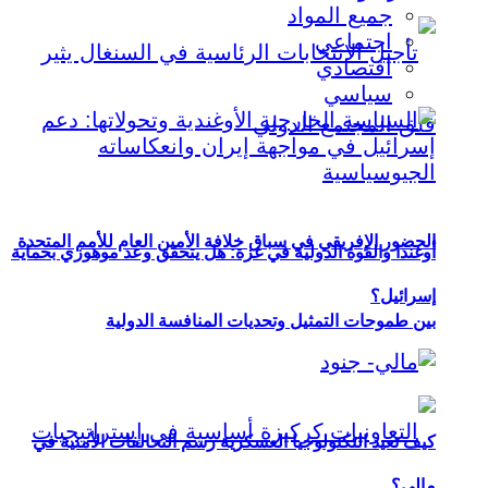
جميع المواد
اجتماعي
اقتصادي
سياسي
الحضور الإفريقي في سباق خلافة الأمين العام للأمم المتحدة
أوغندا والقوة الدولية في غزة: هل يتحقق وعد موهوزي بحماية
إسرائيل؟
بين طموحات التمثيل وتحديات المنافسة الدولية
كيف تعيد التكنولوجيا العسكرية رسم التحالفات الأمنية في
مالي؟