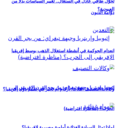
تحوُّل طاقي عادل في السنغال.. تغيير السياسات بدلاً من
العبودية؟
دوّامة الديون
انعدام الحوكمة في أنشطة استغلال الذهب بوسط إفريقيا
إثيوبيا وإريتريا وجبهة تيغراي: من يجر القرن الإفريقي إلى
وكالات التصنيف الثلاث: أرقام أم تحيّز في تقييم دول إفريقيا؟
الحرب؟ (مناظرة افتراضية)
لماذا تمثل السيادة الغذائية أولوية مصيرية لإفريقيا؟