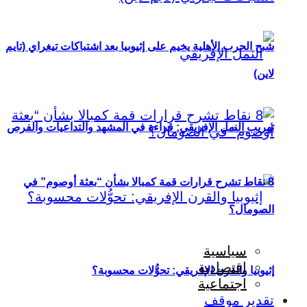
شبح الحرب الأهلية يخيم على إثيوبيا بعد اشتباكات تيغراي (تايم
لاين)
تهريب النمل الإفريقي: قراءة في المشهد والتداعيات والفرص
8 نقاط تشرح قرارات قمة كمبالا بشأن “بعثة أوصوم” في
الصومال؟
سياسية
اقتصادية
إثيوبيا والقرن الإفريقي: تحوُّلات محسوبة؟
اجتماعية
تقدير موقف