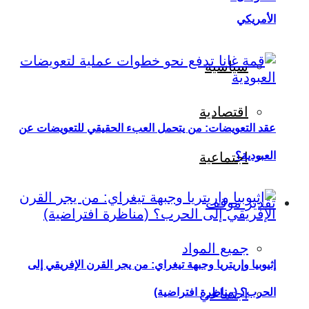
الأمريكي
سياسية
اقتصادية
عقد التعويضات: من يتحمل العبء الحقيقي للتعويضات عن
العبودية؟
اجتماعية
تقدير موقف
جميع المواد
إثيوبيا وإريتريا وجبهة تيغراي: من يجر القرن الإفريقي إلى
اجتماعي
الحرب؟ (مناظرة افتراضية)