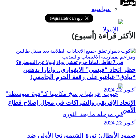
تويتر
سياسية
الأكثر قراءة (أسبوع)
في 7 نقاط.. لماذا خرج تفشي وباء إيبولا عن السيطرة؟
حظر اتحاد “فيسي” الإيفواري.. واتارا يدهس
“بيادق” غباغبو على رقعة الحرم الجامعي!
أكتوبر 22, 2024
الاتحاد الإفريقي والشراكات في مجال إصلاح قطاع
الأمن
أكتوبر 22, 2024
صمود الأبطال: ثورة الشيمورنجا الأولى ضد