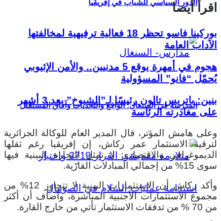
الدور السياسي للشباب في إفريقيا
اقرأ أيضا
بوركينا فاسو تحظر 18 فعالية ترفيهية لمخالفتها
الآداب العامة
هجوم في أمهرة يوقع 5 مدنيين.. والأمن الإثيوبي
يُحمّل “فانو” المسؤولية
بنين: باتريس تالون رئيسًا لـ”الشيوخ” بعد 3 أشهر
المدرسة في السنغال: الواقع والتحديات وآفاق المستقبل
على مغادرته الرئاسة
وعلى هامش المؤتر، قال المدير العام للوكالة الجزائرية
لترقية الاستثمار عمر ركاش، إن إفريقيا رغم ثقلها
الديموغرافي والاقتصادي لا تمثل التجارة البينية فيها
سوى 15% من إجمالي المبادلات القارّية.
وأكد ركاش أن الاستثمارات البينية لا تتجاوز 12% من
مجموع الاستثمارات الأجنبية المباشرة، وأضاف أن أكثر
من 70 % من تدفقات الاستثمار تأتي من خارج القارة.