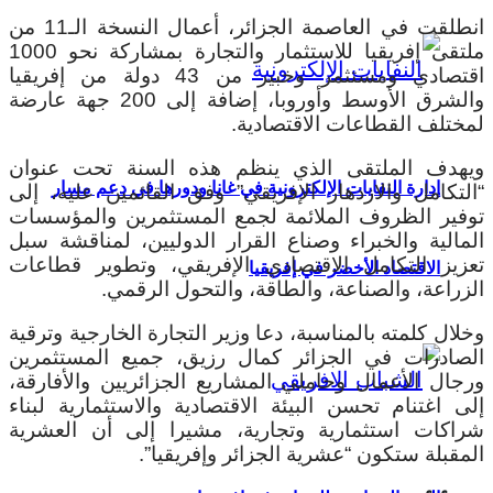
انطلقت في العاصمة الجزائر، أعمال النسخة الـ11 من
ملتقى إفريقيا للاستثمار والتجارة بمشاركة نحو 1000
اقتصادي ومستثمر وخبير من 43 دولة من إفريقيا
والشرق الأوسط وأوروبا، إضافة إلى 200 جهة عارضة
لمختلف القطاعات الاقتصادية.
ويهدف الملتقى الذي ينظم هذه السنة تحت عنوان
إدارة النفايات الإلكترونية في غانا ودورها في دعم مسار
“التكامل والازدهار الإفريقي” وفق القائمين عليه، إلى
توفير الظروف الملائمة لجمع المستثمرين والمؤسسات
المالية والخبراء وصناع القرار الدوليين، لمناقشة سبل
تعزيز التكامل الاقتصادي الإفريقي، وتطوير قطاعات
الاقتصاد الأخضر في إفريقيا
الزراعة، والصناعة، والطاقة، والتحول الرقمي.
وخلال كلمته بالمناسبة، دعا وزير التجارة الخارجية وترقية
الصادرات في الجزائر كمال رزيق، جميع المستثمرين
ورجال الأعمال وحاملي المشاريع الجزائريين والأفارقة،
إلى اغتنام تحسن البيئة الاقتصادية والاستثمارية لبناء
شراكات استثمارية وتجارية، مشيرا إلى أن العشرية
المقبلة ستكون “عشرية الجزائر وإفريقيا”.