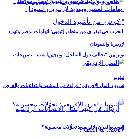
الحرب في تيغراي من منظور إثيوبي: اتهامات لمصر وتهديد
لإريتريا والسودان
توتر بين “تحالف دول الساحل” ونيجيريا بسبب تصريحات
تينوبو
تهريب النمل الإفريقي: قراءة في المشهد والتداعيات والفرص
إثيوبيا والقرن الإفريقي: تحوُّلات محسوبة؟