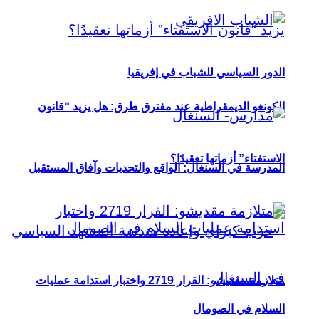
الدور السياسي للشباب في إفريقيا
الكونغو الديمقراطية عند مفترق طرق: هل يزيد “قانون
الاستفتاء” أزماتها تعقيدًا؟
المدرسة في السنغال: الواقع والتحديات وآفاق المستقبل
متلازمة مقديشو: القرار 2719 واختبار استدامة عمليات
السلام في الصومال