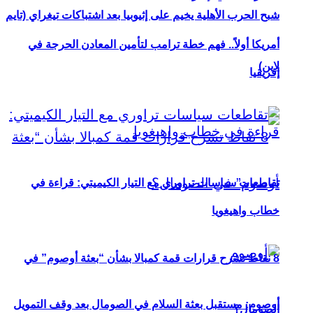
شبح الحرب الأهلية يخيم على إثيوبيا بعد اشتباكات تيغراي (تايم
أمريكا أولاً.. فهم خطة ترامب لتأمين المعادن الحرجة في
لاين)
إفريقيا
تقاطعات سياسات تراوري مع التيار الكيميتي: قراءة في
خطاب واهيغويا
8 نقاط تشرح قرارات قمة كمبالا بشأن “بعثة أوصوم” في
أوصوم: مستقبل بعثة السلام في الصومال بعد وقف التمويل
الصومال؟