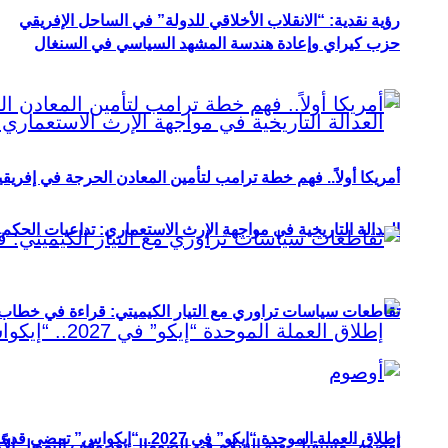
رؤية نقدية: “الانقلاب الأخلاقي للدولة” في الساحل الإفريقي
حزب كيراي وإعادة هندسة المشهد السياسي في السنغال
أمريكا أولاً.. فهم خطة ترامب لتأمين المعادن الحرجة في إفريقي
العدالة التاريخية في مواجهة الإرث الاستعماري: تداعيات الحكم ا
تقاطعات سياسات تراوري مع التيار الكيميتي: قراءة في خطاب و
إطلاق العملة الموحدة “إيكو” في 2027.. “إيكواس” تمضي قدمًا دون انتظار
أوصوم: مستقبل بعثة السلام في الصومال بعد وقف التمويل الأ