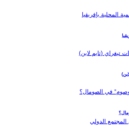
قيا
اين)