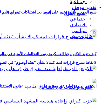
اجتماعية
تقدير موقف
شبح الحرب الأهلية يخيم على إثيوبيا بعد اشتباكات تيغراي (تايم ل
جميع المواد
اجتماعي
اقتصادي
سياسي
كيف تعيد التكنولوجيا العسكرية رسم التحالفات الأمنية في مال
8 نقاط تشرح قرارات قمة كمبالا بشأن “بعثة أوصوم” في الصومال؟
الكونغو الديمقراطية عند مفترق طرق: هل يزيد “قانون الاستفتاء” 