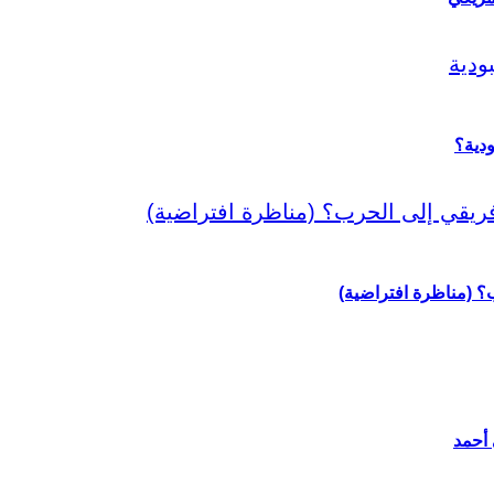
دية؟
رب؟ (مناظرة افتراضية)
 أحمد