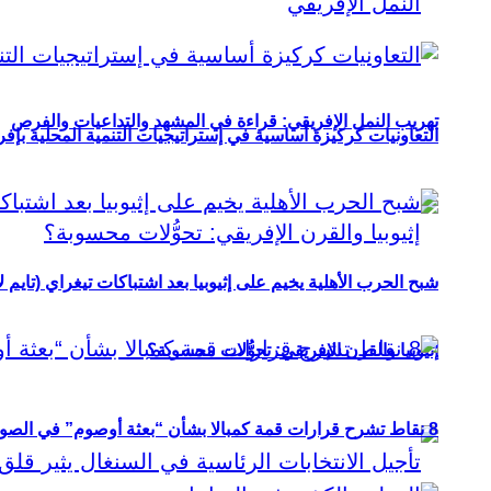
تهريب النمل الإفريقي: قراءة في المشهد والتداعيات والفرص
التعاونيات كركيزة أساسية في إستراتيجيات التنمية المحلية بإفري
شبح الحرب الأهلية يخيم على إثيوبيا بعد اشتباكات تيغراي (تايم ل
إثيوبيا والقرن الإفريقي: تحوُّلات محسوبة؟
8 نقاط تشرح قرارات قمة كمبالا بشأن “بعثة أوصوم” في الصومال؟