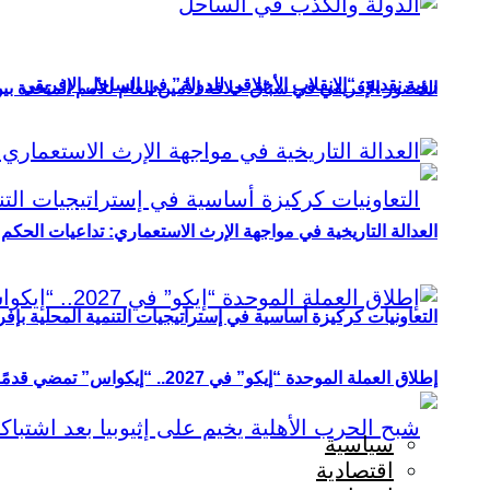
رؤية نقدية: “الانقلاب الأخلاقي للدولة” في الساحل الإفريقي
الحضور الإفريقي في سباق خلافة الأمين العام للأمم المتحدة ب
العدالة التاريخية في مواجهة الإرث الاستعماري: تداعيات الحكم ا
التعاونيات كركيزة أساسية في إستراتيجيات التنمية المحلية بإفري
إطلاق العملة الموحدة “إيكو” في 2027.. “إيكواس” تمضي قدمًا دون انتظار
سياسية
اقتصادية