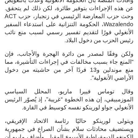
وأفادت المنصة بأن الحكومة الأنغولية وعدت بالتعويض
عن هذه الإجراءات بتوفير طائرة، لكن ذلك لم يتحقق.
وحث حزب المعارضة الرئيسي في زنجبار، حزب ACT
Wazalendo، الحكومة التنزانية على استدعاء السفير
الأنغولي فورًا لتقديم تفسير رسمي لسبب منع نائب
رئيس الحزب من دخول البلاد.
ولكن وفقًا لمصدر من دائرة الهجرة والأجانب، فإن
“المنع جاء بسبب مخالفات في إجراءات التأشيرة، مما
منع موندلين و13 فردًا آخر من حاشيته من دخول
الأراضي الأنغولية”.
وقال توماس فييرا ماريو، المحلل السياسي
الموزمبيقي، إن هذه الخطوة “غريبة”، إذ يُصوّر الرئيس
الأنغولي جواو لورينكو نفسه كوسيط في القارة.
ويتولى لورينكو حاليًا رئاسة الاتحاد الإفريقي،
ويستضيف محادثات سلام بشأن الصراع في جمهورية
الكونغو الديمقراطية الأسبوع المقبل. وأضاف ماريو أن