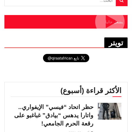
يشغل حاليا
تويتر
الأكثر قراءة (أسبوع)
حظر اتحاد “فيسي” الإيفواري..
واتارا يدهس “بيادق” غباغبو على
رقعة الحرم الجامعي!