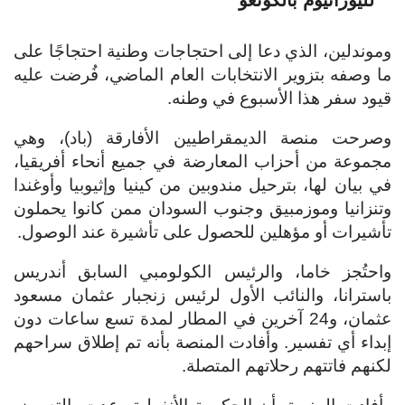
وموندلين، الذي دعا إلى احتجاجات وطنية احتجاجًا على
ما وصفه بتزوير الانتخابات العام الماضي، فُرضت عليه
قيود سفر هذا الأسبوع في وطنه.
وصرحت منصة الديمقراطيين الأفارقة (باد)، وهي
مجموعة من أحزاب المعارضة في جميع أنحاء أفريقيا،
في بيان لها، بترحيل مندوبين من كينيا وإثيوبيا وأوغندا
وتنزانيا وموزمبيق وجنوب السودان ممن كانوا يحملون
تأشيرات أو مؤهلين للحصول على تأشيرة عند الوصول.
واحتُجز خاما، والرئيس الكولومبي السابق أندريس
باسترانا، والنائب الأول لرئيس زنجبار عثمان مسعود
عثمان، و24 آخرين في المطار لمدة تسع ساعات دون
إبداء أي تفسير. وأفادت المنصة بأنه تم إطلاق سراحهم
لكنهم فاتتهم رحلاتهم المتصلة.