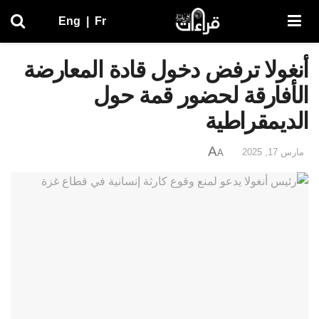
Eng
|
Fr
أنغولا ترفض دخول قادة المعارضة
الأفارقة لحضور قمة حول
الديمقراطية
A
مارس 17, 2025
A