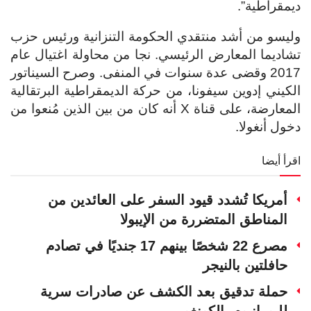
ديمقراطية”.
وليسو من أشد منتقدي الحكومة التنزانية ورئيس حزب
تشاديما المعارض الرئيسي. نجا من محاولة اغتيال عام
2017 وقضى عدة سنوات في المنفى.
وصرح السيناتور
الكيني إدوين سيفونا، من حركة الديمقراطية البرتقالية
المعارضة، على قناة X أنه كان من بين الذين مُنعوا من
دخول أنغولا.
اقرأ أيضا
أمريكا تُشدد قيود السفر على العائدين من
المناطق المتضررة من الإيبولا
مصرع 22 شخصًا بينهم 17 جنديًا في تصادم
حافلتين بالنيجر
حملة تدقيق بعد الكشف عن صادرات سرية
لليورانيوم بالكونغو