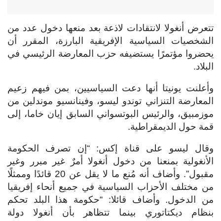
تتعرض أنغولا لانتقادات لاذعة بعد منعها دخول عدد من
الشخصيات السياسية الإفريقية البارزة، المقرر أن
يحضروا مؤتمرًا يستضيفه حزب المعارضة الرئيسي في
البلاد.
وأعلنت يونيتا أنها دعت السياسيين، بمن فيهم زعيم
المعارضة التنزاني توندو ليسو، وفينانسيو موندلين من
موزمبيق، والرئيس البوتسواني السابق إيان خاما، إلى
قمة حول الديمقراطية.
وقال ليسو على قناة إكس: “إن تصرف الحكومة
الأنغولية بمنعنا من دخول أنغولا أمرٌ غير مبرر وغير
مقبول”. وأضاف
أنه مُنع ما لا يقل عن 20 قائدًا وممثلًا
من مختلف الأحزاب السياسية في جميع أنحاء إفريقيا
من الدخول. وأضاف قائلا: “حكومة هذا البلد تحكم
بنظام ديكتاتوري بينما تتظاهر بأن أنغولا دولة