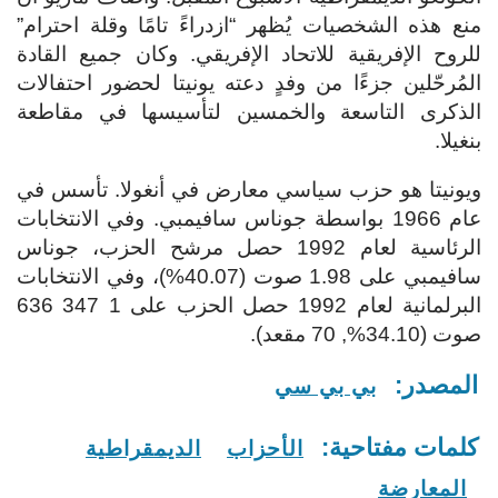
منع هذه الشخصيات يُظهر “ازدراءً تامًا وقلة احترام”
للروح الإفريقية للاتحاد الإفريقي. و
كان جميع القادة
المُرحّلين جزءًا من وفدٍ دعته يونيتا لحضور احتفالات
الذكرى التاسعة والخمسين لتأسيسها في مقاطعة
بنغيلا.
ويونيتا هو حزب سياسي معارض في أنغولا. تأسس في
عام 1966 بواسطة جوناس سافيمبي. وفي الانتخابات
الرئاسية لعام 1992 حصل مرشح الحزب، جوناس
سافيمبي على 1.98 صوت (40.07%)، وفي الانتخابات
البرلمانية لعام 1992 حصل الحزب على 1 347 636
صوت (34.10%, 70 مقعد).
المصدر:
بي بي سي
كلمات مفتاحية:
الأحزاب
الديمقراطية
المعارضة