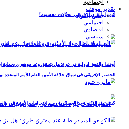
اجتماعية
تقدير موقف
إثيوبيا والقرن الإفريقي: تحوُّلات محسوبة؟
جميع المواد
اجتماعي
اقتصادي
سياسي
أوغندا والقوة الدولية في غزة: هل يتحقق وعد موهوزي بحماية إ
الحضور الإفريقي في سباق خلافة الأمين العام للأمم المتحدة ب
كيف تعيد التكنولوجيا العسكرية رسم التحالفات الأمنية في مال