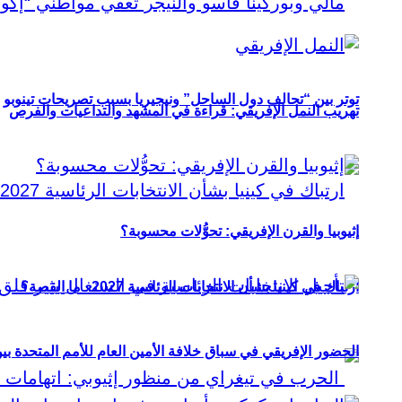
توتر بين “تحالف دول الساحل” ونيجيريا بسبب تصريحات تينوبو
تهريب النمل الإفريقي: قراءة في المشهد والتداعيات والفرص
إثيوبيا والقرن الإفريقي: تحوُّلات محسوبة؟
ارتباك في كينيا بشأن الانتخابات الرئاسية 2027.. ما القصة؟
الحضور الإفريقي في سباق خلافة الأمين العام للأمم المتحدة ب