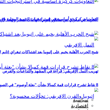
التعاونيات كركيزة أساسية في إستراتيجيات التنمية المحلية بإفري
الحرب في تيغراي من منظور إثيوبي: اتهامات لمصر وتهديد لإريت
شبح الحرب الأهلية يخيم على إثيوبيا بعد اشتباكات تيغراي (تايم ل
تهريب النمل الإفريقي: قراءة في المشهد والتداعيات والفرص
8 نقاط تشرح قرارات قمة كمبالا بشأن “بعثة أوصوم” في الصومال؟
سياسية
اقتصادية