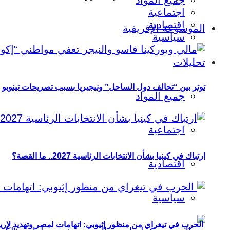
جميع المواد
اجتماعية
اقتصادية
الموسوعة الإفريقية
سياسية
تحليلات
توتر بين “تحالف دول الساحل” ونيجيريا بسبب تصريحات تينوبو
جميع المواد
اجتماعية
ارتباك في كينيا بشأن الانتخابات الرئاسية 2027.. ما القصة؟
اقتصادية
سياسية
الحرب في تيغراي من منظور إثيوبي: اتهامات لمصر وتهديد لإريت