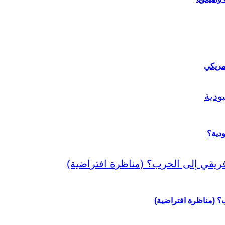
مريكي
دية؟
رب؟ (مناظرة افتراضية)