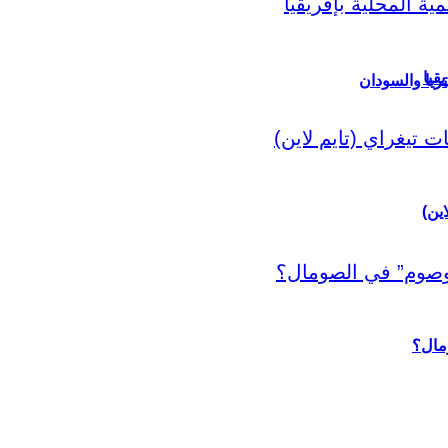
قيا
ريا والسودان
اين)