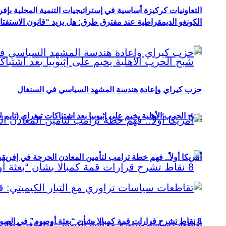
التعاونيات كركيزة أساسية في إستراتيجيات التنمية المحلية بإفري
الكونغو الديمقراطية عند مفترق طرق: هل يزيد “قانون الاستفتاء” 
حزب كيراي وإعادة هندسة المشهد السياسي في السنغال
شبح الحرب الأهلية يخيم على إثيوبيا بعد اشتباكات تيغراي (تايم ل
أمريكا أولاً.. فهم خطة ترامب لتأمين المعادن الحرجة في إفريقي
8 نقاط تشرح قرارات قمة كمبالا بشأن “بعثة أوصوم” في الصومال؟
تقاطعات سياسات تراوري مع التيار الكيميتي: قراءة في خطاب و