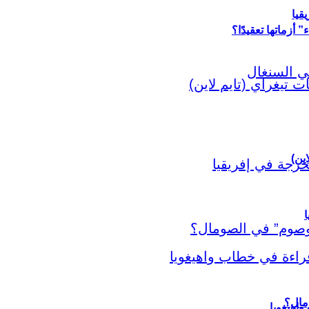
قيا
أزماتها تعقيدًا؟
اين)
ا
اهيغويا