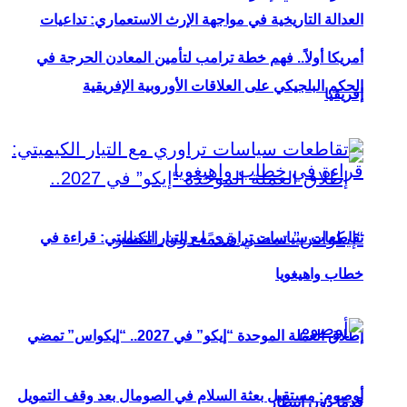
العدالة التاريخية في مواجهة الإرث الاستعماري: تداعيات
أمريكا أولاً.. فهم خطة ترامب لتأمين المعادن الحرجة في
الحكم البلجيكي على العلاقات الأوروبية الإفريقية
إفريقيا
تقاطعات سياسات تراوري مع التيار الكيميتي: قراءة في
خطاب واهيغويا
إطلاق العملة الموحدة “إيكو” في 2027.. “إيكواس” تمضي
أوصوم: مستقبل بعثة السلام في الصومال بعد وقف التمويل
قدمًا دون انتظار