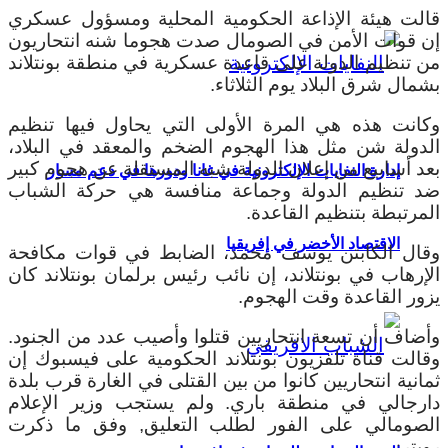
قالت هيئة الإذاعة الحكومية المحلية ومسؤول عسكري
إن قوات الأمن في الصومال صدت هجوما شنه انتحاريون
من تنظيم الدولة على قاعدة عسكرية في منطقة بونتلاند
بشمال شرق البلاد يوم الثلاثاء.
وكانت هذه هي المرة الأولى التي يحاول فيها تنظيم
الدولة شن مثل هذا الهجوم الضخم والمعقد في البلاد،
بعد أسابيع من إعلان الدولة شبه المستقلة عن هجوم كبير
إدارة النفايات الإلكترونية في غانا ودورها في دعم مسار
ضد تنظيم الدولة وجماعة منافسة هي حركة الشباب
المرتبطة بتنظيم القاعدة.
الاقتصاد الأخضر في إفريقيا
وقال الكابتن يوسف محمد، الضابط في قوات مكافحة
الإرهاب في بونتلاند، إن نائب رئيس برلمان بونتلاند كان
يزور القاعدة وقت الهجوم.
وأضاف أن تسعة انتحاريين قتلوا وأصيب عدد من الجنود.
وقالت قناة تلفزيون بونتلاند الحكومية على فيسبوك إن
ثمانية انتحاريين كانوا من بين القتلى في الغارة قرب بلدة
دارجالي في منطقة باري. ولم يستجب وزير الإعلام
الصومالي على الفور لطلب التعليق, وفق ما ذكرت
رويترز.