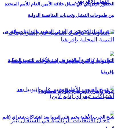
الحضور الإفريقي في سباق خلافة الأمين العام للأمم المتحدة
بين طموحات التمثيل وتحديات المنافسة الدولية
تهريب النمل الإفريقي: قراءة في المشهد والتداعيات والفرص
التعاونيات كركيزة أساسية في إستراتيجيات التنمية المحلية
بإفريقيا
إثيوبيا والقرن الإفريقي: تحوُّلات محسوبة؟
شبح الحرب الأهلية يخيم على إثيوبيا بعد اشتباكات تيغراي (تايم