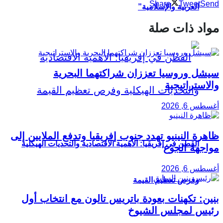
Share
Tweet
Send
العربية والإسلامية”
مواد ذات صلة
سيشل وروسيا تعززان شراكتهما البحرية
والاستراتيجية
أغسطس 6, 2026
ظاهرة النينيو تهدد جنوب إفريقيا وتدفع الملايين إلى
القطن في إفريقيا: الأهمية الاقتصادية والتحديات الهيكلية
مواجهة الجوع
أغسطس 6, 2026
وفرص تعظيم القيمة
بنين: تكهنات بعودة باتريس تالون مع انتخاب أول
رئيس لمجلس الشيوخ