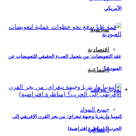
الأمريكي
سياسية
اقتصادية
عقد التعويضات: من يتحمل العبء الحقيقي للتعويضات عن
العبودية؟
اجتماعية
تقدير موقف
جميع المواد
إثيوبيا وإريتريا وجبهة تيغراي: من يجر القرن الإفريقي إلى
اجتماعي
الحرب؟ (مناظرة افتراضية)