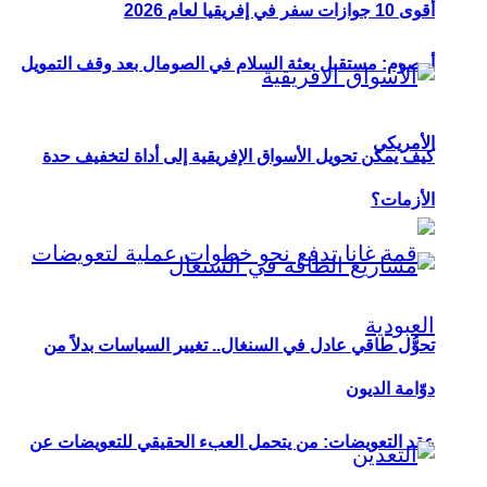
أقوى 10 جوازات سفر في إفريقيا لعام 2026
أوصوم: مستقبل بعثة السلام في الصومال بعد وقف التمويل
الأمريكي
كيف يمكن تحويل الأسواق الإفريقية إلى أداة لتخفيف حدة
الأزمات؟
تحوُّل طاقي عادل في السنغال.. تغيير السياسات بدلاً من
دوّامة الديون
عقد التعويضات: من يتحمل العبء الحقيقي للتعويضات عن