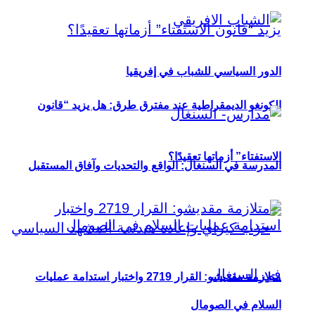
الدور السياسي للشباب في إفريقيا
الكونغو الديمقراطية عند مفترق طرق: هل يزيد “قانون
الاستفتاء” أزماتها تعقيدًا؟
المدرسة في السنغال: الواقع والتحديات وآفاق المستقبل
متلازمة مقديشو: القرار 2719 واختبار استدامة عمليات
السلام في الصومال