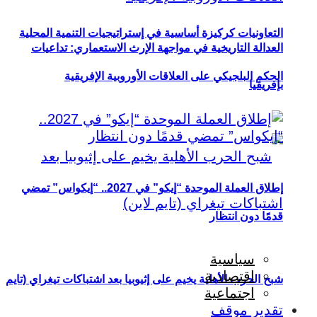
التعاونيات كركيزة أساسية في إستراتيجيات التنمية المحلية
العدالة التاريخية في مواجهة الإرث الاستعماري: تداعيات
الحكم البلجيكي على العلاقات الأوروبية الإفريقية
بإفريقيا
إطلاق العملة الموحدة “إيكو” في 2027.. “إيكواس” تمضي
قدمًا دون انتظار
سياسية
اقتصادية
شبح الحرب الأهلية يخيم على إثيوبيا بعد اشتباكات تيغراي (تايم
اجتماعية
تقدير موقف