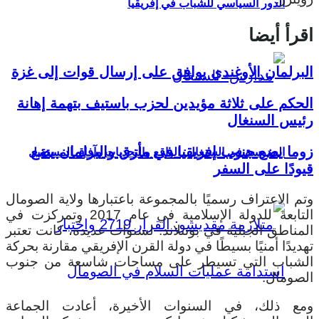
الدور السياسي للشباب في إفريقيا
اقرأ أيضا
البرلمان الأوغندي يوافق على إرسال قوات إلى غزة
الحكم على ثلاثة مؤيدين لحزب باستيف بتهمة إهانة
رئيس السنغال
زوما يضع جنوب إفريقيا في مأزق والبرلمان يضع
المدرسة في السنغال: الواقع والتحديات وآفاق المستقبل
قيودًا على السفر
وتم الاعتراف رسميًا بالمجموعة باعتبارها ولاية الصومال
التابعة للدولة الإسلامية في عام 2017 وتمركزت في
المناطق الجبلية في بونتلاند. لسنوات عديدة، كانت تعتبر
تهديدًا أمنيًا بسيطًا في دولة القرن الإفريقي مقارنة بحركة
الشباب التي تسيطر على مساحات شاسعة من جنوب
الصومال.
ومع ذلك، في السنوات الأخيرة، أعادت الجماعة