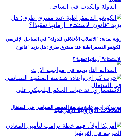
رؤية نقدية: “الانقلاب الأخلاقي للدولة” في الساحل الإفريقي
الكونغو الديمقراطية عند مفترق طرق: هل يزيد “قانون
الاستفتاء” أزماتها تعقيدًا؟
حزب كيراي وإعادة هندسة المشهد السياسي في السنغال