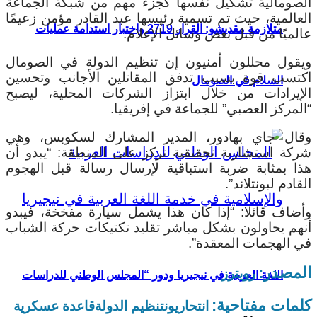
الصومالية تشكيل نفسها كجزء مهم من شبكة الجماعة
العالمية، حيث تم تسمية رئيسها عبد القادر مؤمن زعيمًا
متلازمة مقديشو: القرار 2719 واختبار استدامة عمليات
عالميًا من قبل بعض وسائل الإعلام.
ويقول محللون أمنيون إن تنظيم الدولة في الصومال
اكتسب قوة بسبب تدفق المقاتلين الأجانب وتحسين
السلام في الصومال
الإيرادات من خلال ابتزاز الشركات المحلية، ليصبح
“المركز العصبي” للجماعة في إفريقيا.
وقال جاي بهادور، المدير المشارك لسكوبس، وهي
شركة استشارية تحقيقية تركز على المنطقة: “يبدو أن
هذا بمثابة ضربة استباقية لإرسال رسالة قبل الهجوم
القادم لبونتلاند”.
وأضاف قائلا: “إذا كان هذا يشمل سيارة مفخخة، فيبدو
أنهم يحاولون بشكل مباشر تقليد تكتيكات حركة الشباب
في الهجمات المعقدة”.
المصدر:
رويترز
اللغة العربية في نيجيريا ودور “المجلس الوطني للدراسات
كلمات مفتاحية:
انتحاريون
تنظيم الدولة
قاعدة عسكرية