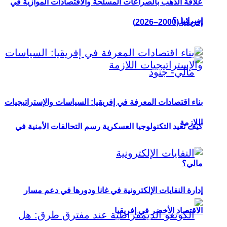
علاقة الذهب بالصراعات المسلحة والاقتصادات الموازية في
إسرائيل؟
إفريقيا (2000–2026)
بناء اقتصادات المعرفة في إفريقيا: السياسات والإستراتيجيات
اللازمة
كيف تعيد التكنولوجيا العسكرية رسم التحالفات الأمنية في
مالي؟
إدارة النفايات الإلكترونية في غانا ودورها في دعم مسار
الاقتصاد الأخضر في إفريقيا