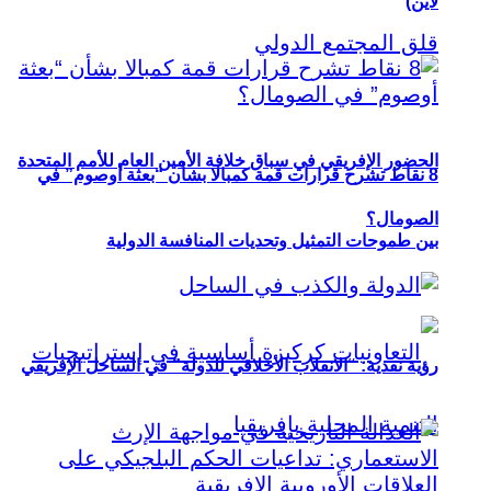
لاين)
الحضور الإفريقي في سباق خلافة الأمين العام للأمم المتحدة
8 نقاط تشرح قرارات قمة كمبالا بشأن “بعثة أوصوم” في
الصومال؟
بين طموحات التمثيل وتحديات المنافسة الدولية
رؤية نقدية: “الانقلاب الأخلاقي للدولة” في الساحل الإفريقي