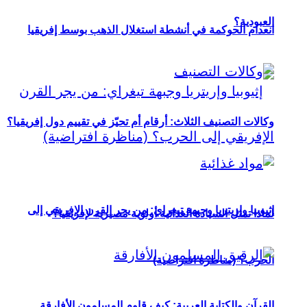
العبودية؟
انعدام الحوكمة في أنشطة استغلال الذهب بوسط إفريقيا
وكالات التصنيف الثلاث: أرقام أم تحيّز في تقييم دول إفريقيا؟
إثيوبيا وإريتريا وجبهة تيغراي: من يجر القرن الإفريقي إلى
لماذا تمثل السيادة الغذائية أولوية مصيرية لإفريقيا؟
الحرب؟ (مناظرة افتراضية)
القرآن والكتابة العربية: كيف قاوم المسلمون الأفارقة