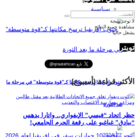
سياسية
لا توجد نتيجة
مشاهدة جميع النتائج
يشغل حاليا
تويتر
الأكثر قراءة (أسبوع)
جنوب إفريقيا ترسخ مكانتها كـ”قوة متوسطة” في مرحلة ما
بعد الثورة
حظر اتحاد “فيسي” الإيفواري.. واتارا يدهس
“بيادق” غباغبو على رقعة الحرم الجامعي!
أكتوبر 22, 2024