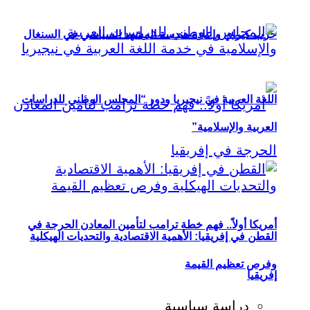
حزب كيراي وإعادة هندسة المشهد السياسي في السنغال
اللغة العربية في نيجيريا ودور “المجلس الوطني للدراسات
العربية والإسلامية”
أمريكا أولاً.. فهم خطة ترامب لتأمين المعادن الحرجة في
القطن في إفريقيا: الأهمية الاقتصادية والتحديات الهيكلية
وفرص تعظيم القيمة
إفريقيا
دراسة سياسية