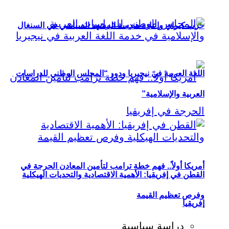
حزب كيراي وإعادة هندسة المشهد السياسي في السنغال
اللغة العربية في نيجيريا ودور “المجلس الوطني للدراسات
العربية والإسلامية”
أمريكا أولاً.. فهم خطة ترامب لتأمين المعادن الحرجة في
القطن في إفريقيا: الأهمية الاقتصادية والتحديات الهيكلية
وفرص تعظيم القيمة
إفريقيا
دراسة سياسية