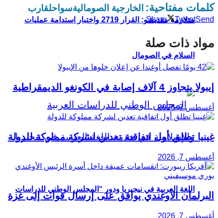
كلمات مفتاحية:
الخارجية الصومالية
سواحل
قارب
Share
Tweet
Send
متلازمة مقديشو: القرار 2719 واختبار استدامة عمليات
مواد ذات صلة
السلام في الصومال
إيبولا يتجاوز 4 آلاف إصابة في الكونغو الديمقراطية
أغسطس 7, 2026
غينيا تطلق أول اتفاقية تعدين لشركة مملوكة للدولة
أغسطس 7, 2026
اللغة العربية في نيجيريا ودور “المجلس الوطني للدراسات
البرلمان الأوغندي يوافق على إرسال قوات إلى غزة
أغسطس 7, 2026