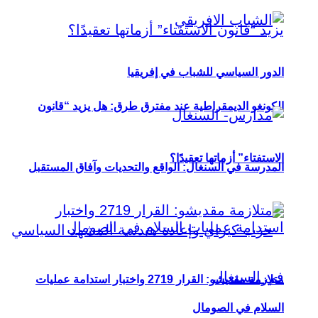
الدور السياسي للشباب في إفريقيا
الكونغو الديمقراطية عند مفترق طرق: هل يزيد “قانون
الاستفتاء” أزماتها تعقيدًا؟
المدرسة في السنغال: الواقع والتحديات وآفاق المستقبل
متلازمة مقديشو: القرار 2719 واختبار استدامة عمليات
السلام في الصومال