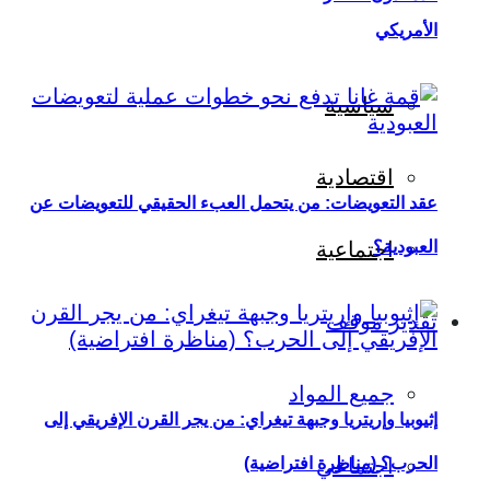
الأمريكي
سياسية
اقتصادية
عقد التعويضات: من يتحمل العبء الحقيقي للتعويضات عن
العبودية؟
اجتماعية
تقدير موقف
جميع المواد
إثيوبيا وإريتريا وجبهة تيغراي: من يجر القرن الإفريقي إلى
اجتماعي
الحرب؟ (مناظرة افتراضية)