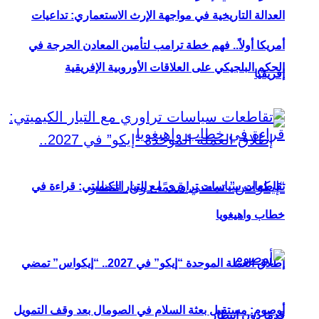
العدالة التاريخية في مواجهة الإرث الاستعماري: تداعيات
أمريكا أولاً.. فهم خطة ترامب لتأمين المعادن الحرجة في
الحكم البلجيكي على العلاقات الأوروبية الإفريقية
إفريقيا
تقاطعات سياسات تراوري مع التيار الكيميتي: قراءة في
خطاب واهيغويا
إطلاق العملة الموحدة “إيكو” في 2027.. “إيكواس” تمضي
أوصوم: مستقبل بعثة السلام في الصومال بعد وقف التمويل
قدمًا دون انتظار