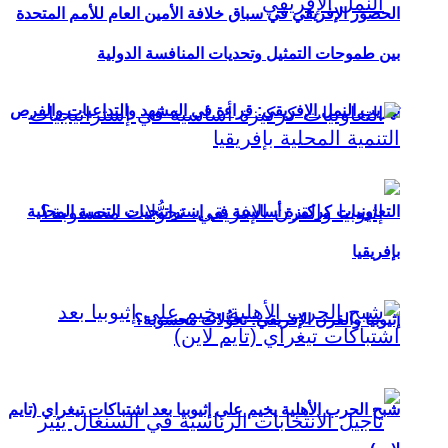
الحضور الإفريقي في سباق خلافة الأمين العام للأمم المتحدة
بين طموحات التمثيل وتحديات المنافسة الدولية
تهريب النمل الإفريقي: قراءة في المشهد والتداعيات والفرص
التعاونيات كركيزة أساسية في إستراتيجيات التنمية المحلية
بإفريقيا
إثيوبيا والقرن الإفريقي: تحوُّلات محسوبة؟
شبح الحرب الأهلية يخيم على إثيوبيا بعد اشتباكات تيغراي (تايم