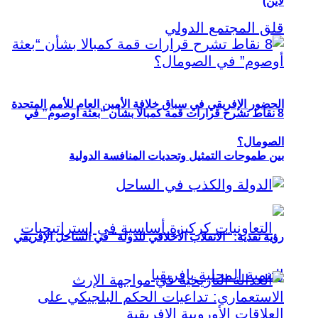
لاين)
الحضور الإفريقي في سباق خلافة الأمين العام للأمم المتحدة
8 نقاط تشرح قرارات قمة كمبالا بشأن “بعثة أوصوم” في
الصومال؟
بين طموحات التمثيل وتحديات المنافسة الدولية
رؤية نقدية: “الانقلاب الأخلاقي للدولة” في الساحل الإفريقي