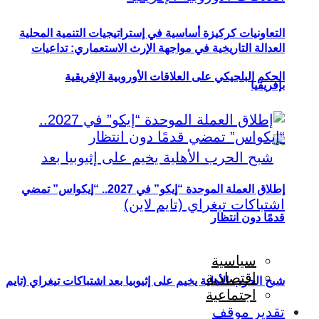
التعاونيات كركيزة أساسية في إستراتيجيات التنمية المحلية
العدالة التاريخية في مواجهة الإرث الاستعماري: تداعيات
الحكم البلجيكي على العلاقات الأوروبية الإفريقية
بإفريقيا
إطلاق العملة الموحدة “إيكو” في 2027.. “إيكواس” تمضي
قدمًا دون انتظار
سياسية
اقتصادية
شبح الحرب الأهلية يخيم على إثيوبيا بعد اشتباكات تيغراي (تايم
اجتماعية
تقدير موقف