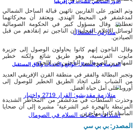
الدور السياسي للشباب في إفريقيا
وتم العثور على القاربين تائهين قبالة الساحل الشمالي
لمدغشقر في المحيط الهندي. ويعتقد أن محركاتهما
تعطلت. وقال مسؤول كبير في الحكومة الصومالية
لوسائل الإعلام المحلية إن الناجين تم إنقاذهم من قبل
الصيادين.
وقال الناجون إنهم كانوا يحاولون الوصول إلى جزيرة
مايوت الفرنسية، وهو طريق شائع ولكنه خطير
للمهاجرين الصوماليين الباحثين عن اللجوء.
المدرسة في السنغال: الواقع والتحديات وآفاق المستقبل
وتجبر البطالة والفقر في منطقة القرن الإفريقي العديد
من الشباب على اتخاذ الطريق الخطير للوصول إلى
أوروبا على أمل حياة أفضل.
وحذرت السلطات في مدغشقر من “المخاطر الشديدة
المرتبطة بالهجرة غير الشرعية” مشيرة إلى أن ضحايا
المأساة كانوا مهاجرين.
المصدر:
بي بي سي