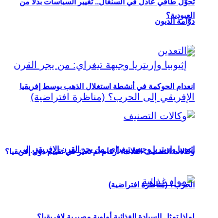
تحوُّل طاقي عادل في السنغال.. تغيير السياسات بدلاً من
العبودية؟
دوّامة الديون
انعدام الحوكمة في أنشطة استغلال الذهب بوسط إفريقيا
إثيوبيا وإريتريا وجبهة تيغراي: من يجر القرن الإفريقي إلى
وكالات التصنيف الثلاث: أرقام أم تحيّز في تقييم دول إفريقيا؟
الحرب؟ (مناظرة افتراضية)
لماذا تمثل السيادة الغذائية أولوية مصيرية لإفريقيا؟