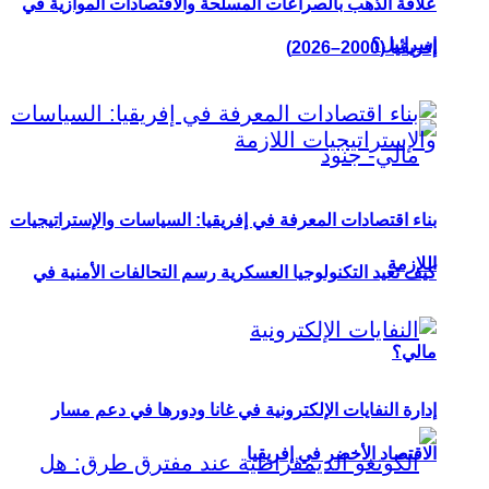
علاقة الذهب بالصراعات المسلحة والاقتصادات الموازية في
إسرائيل؟
إفريقيا (2000–2026)
بناء اقتصادات المعرفة في إفريقيا: السياسات والإستراتيجيات
اللازمة
كيف تعيد التكنولوجيا العسكرية رسم التحالفات الأمنية في
مالي؟
إدارة النفايات الإلكترونية في غانا ودورها في دعم مسار
الاقتصاد الأخضر في إفريقيا