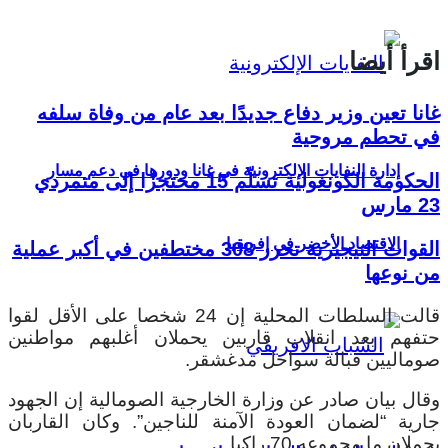
اقرأ أيضا
غانا تعين وزير دفاع جديدًا بعد عام من وفاة سلفه
في تحطم مروحية
إدارة النفايات الإلكترونية في غانا ودورها في دعم مسار
الحكومة الكونغولية تسلّم 15 محتجزًا إلى متمردي
23 مارس
الاقتصاد الأخضر في إفريقيا
القوات النيجيرية تحرر 308 مختطفين في أكبر عملية
من نوعها
قالت السلطات المحلية إن 24 شخصا على الأقل لقوا
حتفهم بعد انقلاب قاربين يحملان أغلبهم مواطنين
صوماليين قبالة سواحل مدغشقر.
وقال بيان صادر عن وزارة الخارجية الصومالية إن الجهود
جارية “لضمان العودة الآمنة للناجين”. وكان القاربان
يحملان ما مجموعه 70 راكبا.