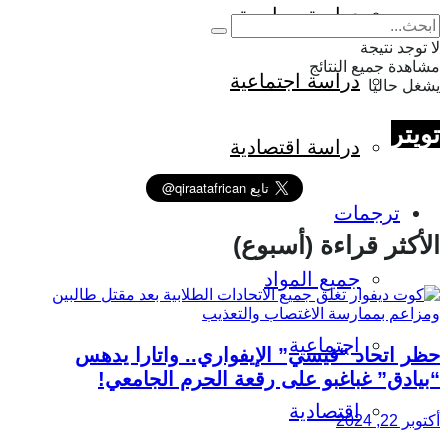
دراسة سياسية
لا توجد نتيجة
مشاهدة جميع النتائج
دراسة اجتماعية
يشغل حاليا
تويتر
دراسة اقتصادية
ترجمات
الأكثر قراءة (أسبوع)
جميع المواد
اجتماعية
حظر اتحاد “فيسي” الإيفواري.. واتارا يدهس
“بيادق” غباغبو على رقعة الحرم الجامعي!
اقتصادية
أكتوبر 22, 2024