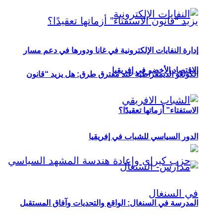
إدارة النفايات الإلكترونية في غانا ودورها في دعم مسار
الاقتصاد الأخضر في إفريقيا
الكونغو الديمقراطية عند مفترق طرق: هل يزيد “قانون
الاستفتاء” أزماتها تعقيدًا؟
الدور السياسي للشباب في إفريقيا
المدرسة في السنغال: الواقع والتحديات وآفاق المستقبل