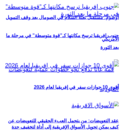
أوصوم: مستقبل بعثة السلام في الصومال بعد وقف التمويل
جنوب إفريقيا ترسخ مكانتها كـ”قوة متوسطة” في مرحلة ما
الأمريكي
بعد الثورة
أقوى 10 جوازات سفر في إفريقيا لعام 2026
عقد التعويضات: من يتحمل العبء الحقيقي للتعويضات عن
كيف يمكن تحويل الأسواق الإفريقية إلى أداة لتخفيف حدة