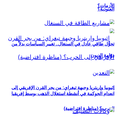
الأزمات؟
العبودية؟
تحوُّل طاقي عادل في السنغال.. تغيير السياسات بدلاً من
دوّامة الديون
إثيوبيا وإريتريا وجبهة تيغراي: من يجر القرن الإفريقي إلى
انعدام الحوكمة في أنشطة استغلال الذهب بوسط إفريقيا
الحرب؟ (مناظرة افتراضية)