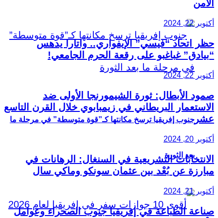
الأمن
أكتوبر 22, 2024
حظر اتحاد “فيسي” الإيفواري.. واتارا يدهس
“بيادق” غباغبو على رقعة الحرم الجامعي!
أكتوبر 22, 2024
صمود الأبطال: ثورة الشيمورنجا الأولى ضد
الاستعمار البريطاني في زيمبابوي خلال القرن التاسع
عشر
جنوب إفريقيا ترسخ مكانتها كـ”قوة متوسطة” في مرحلة ما
أكتوبر 20, 2024
بعد الثورة
الانتخابات التشريعية في السنغال: الرهانات في
مبارزة عن بُعْد بين عثمان سونكو وماكي سال
أكتوبر 21, 2024
صناعة الطباعة في إفريقيا جنوب الصحراء وعوامل