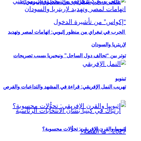
الحرب في تيغراي من منظور إثيوبي: اتهامات لمصر وتهديد
لإريتريا والسودان
توتر بين “تحالف دول الساحل” ونيجيريا بسبب تصريحات
تينوبو
تهريب النمل الإفريقي: قراءة في المشهد والتداعيات والفرص
إثيوبيا والقرن الإفريقي: تحوُّلات محسوبة؟