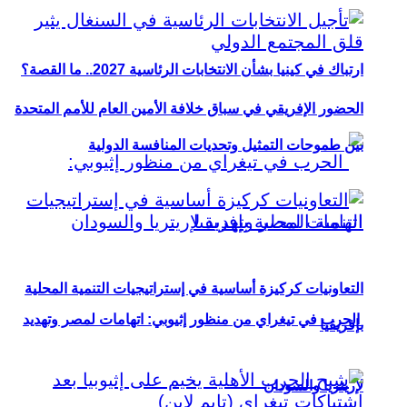
ارتباك في كينيا بشأن الانتخابات الرئاسية 2027.. ما القصة؟
الحضور الإفريقي في سباق خلافة الأمين العام للأمم المتحدة
بين طموحات التمثيل وتحديات المنافسة الدولية
التعاونيات كركيزة أساسية في إستراتيجيات التنمية المحلية
الحرب في تيغراي من منظور إثيوبي: اتهامات لمصر وتهديد
بإفريقيا
لإريتريا والسودان