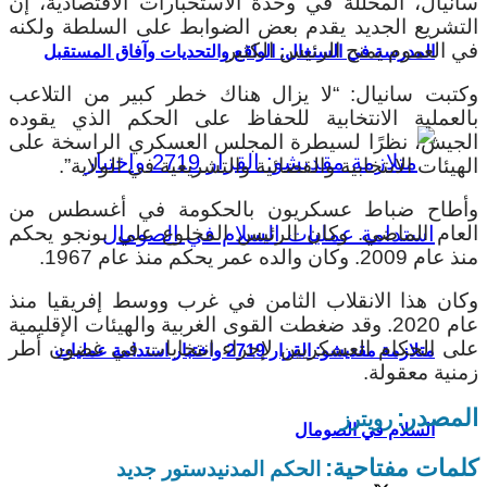
سانيال، المحللة في وحدة الاستخبارات الاقتصادية، إن
التشريع الجديد يقدم بعض الضوابط على السلطة ولكنه
في العموم يمنح الرئيس الكثير.
المدرسة في السنغال: الواقع والتحديات وآفاق المستقبل
وكتبت سانيال: “لا يزال هناك خطر كبير من التلاعب
بالعملية الانتخابية للحفاظ على الحكم الذي يقوده
الجيش، نظرًا لسيطرة المجلس العسكري الراسخة على
الهيئات الانتخابية والقضائية والتشريعية في الولاية”.
وأطاح ضباط عسكريون بالحكومة في أغسطس من
العام الماضي. وكان الرئيس المخلوع علي بونجو يحكم
منذ عام 2009. وكان والده عمر يحكم منذ عام 1967.
وكان هذا الانقلاب الثامن في غرب ووسط إفريقيا منذ
عام 2020. وقد ضغطت القوى الغربية والهيئات الإقليمية
على الحكام العسكريين لإجراء انتخابات في غضون أطر
متلازمة مقديشو: القرار 2719 واختبار استدامة عمليات
زمنية معقولة.
المصدر:
رويترز
السلام في الصومال
كلمات مفتاحية:
الحكم المدني
دستور جديد