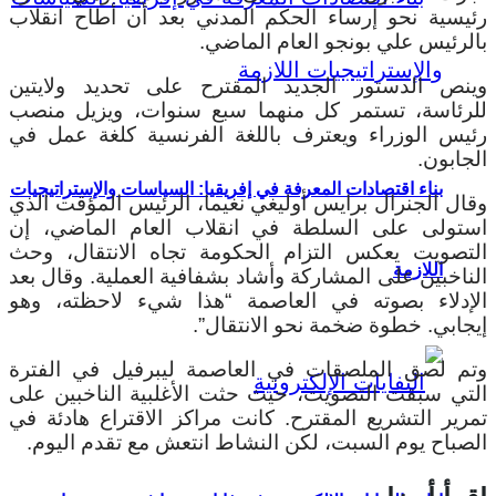
رئيسية نحو إرساء الحكم المدني بعد أن أطاح انقلاب
بالرئيس علي بونجو العام الماضي.
وينص الدستور الجديد المقترح على تحديد ولايتين
للرئاسة، تستمر كل منهما سبع سنوات، ويزيل منصب
رئيس الوزراء ويعترف باللغة الفرنسية كلغة عمل في
الجابون.
بناء اقتصادات المعرفة في إفريقيا: السياسات والإستراتيجيات
وقال الجنرال برايس أوليغي نغيما، الرئيس المؤقت الذي
استولى على السلطة في انقلاب العام الماضي، إن
التصويت يعكس التزام الحكومة تجاه الانتقال، وحث
اللازمة
الناخبين على المشاركة وأشاد بشفافية العملية. وقال بعد
الإدلاء بصوته في العاصمة “هذا شيء لاحظته، وهو
إيجابي. خطوة ضخمة نحو الانتقال”.
وتم لصق الملصقات في العاصمة ليبرفيل في الفترة
التي سبقت التصويت، حيث حثت الأغلبية الناخبين على
تمرير التشريع المقترح. كانت مراكز الاقتراع هادئة في
الصباح يوم السبت، لكن النشاط انتعش مع تقدم اليوم.