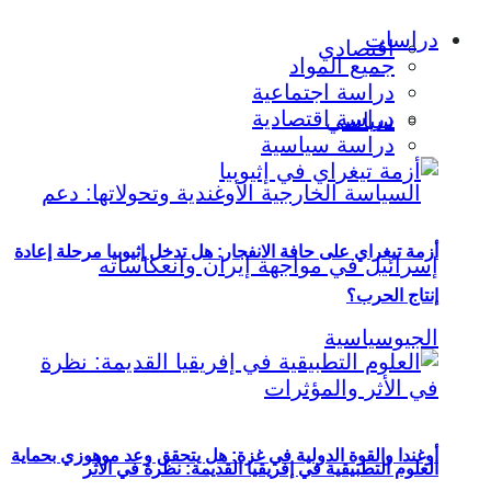
دراسات
اقتصادي
جميع المواد
دراسة اجتماعية
دراسة اقتصادية
سياسي
دراسة سياسية
أزمة تيغراي على حافة الانفجار: هل تدخل إثيوبيا مرحلة إعادة
إنتاج الحرب؟
أوغندا والقوة الدولية في غزة: هل يتحقق وعد موهوزي بحماية
العلوم التطبيقية في إفريقيا القديمة: نظرة في الأثر