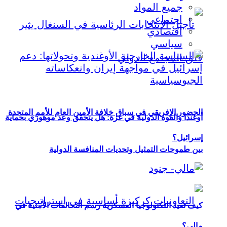
جميع المواد
اجتماعي
اقتصادي
سياسي
الحضور الإفريقي في سباق خلافة الأمين العام للأمم المتحدة
أوغندا والقوة الدولية في غزة: هل يتحقق وعد موهوزي بحماية
إسرائيل؟
بين طموحات التمثيل وتحديات المنافسة الدولية
كيف تعيد التكنولوجيا العسكرية رسم التحالفات الأمنية في
مالي؟