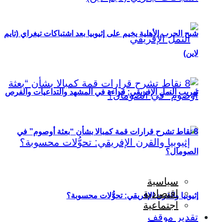
شبح الحرب الأهلية يخيم على إثيوبيا بعد اشتباكات تيغراي (تايم
لاين)
تهريب النمل الإفريقي: قراءة في المشهد والتداعيات والفرص
8 نقاط تشرح قرارات قمة كمبالا بشأن “بعثة أوصوم” في
الصومال؟
سياسية
اقتصادية
إثيوبيا والقرن الإفريقي: تحوُّلات محسوبة؟
اجتماعية
تقدير موقف