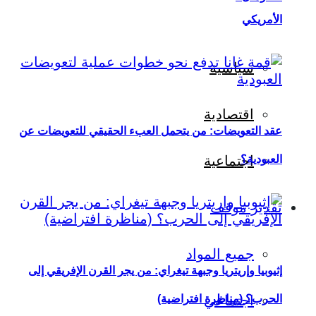
الأمريكي
سياسية
اقتصادية
عقد التعويضات: من يتحمل العبء الحقيقي للتعويضات عن
العبودية؟
اجتماعية
تقدير موقف
جميع المواد
إثيوبيا وإريتريا وجبهة تيغراي: من يجر القرن الإفريقي إلى
اجتماعي
الحرب؟ (مناظرة افتراضية)