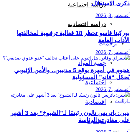
ذكرى الاستقلال
دراسة اجتماعية
أغسطس 8, 2026
دراسة اقتصادية
بوركينا فاسو تحظر 18 فعالية ترفيهية لمخالفتها
الآداب العامة
ترجمات
أغسطس 7, 2026
جميع المواد
هجوم في أمهرة يوقع 5 مدنيين.. والأمن الإثيوبي
يُحمّل “فانو” المسؤولية
اجتماعية
أغسطس 7, 2026
اقتصادية
بنين: باتريس تالون رئيسًا لـ”الشيوخ” بعد 3 أشهر
على مغادرته الرئاسة
سياسية