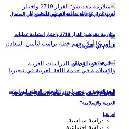
حزب كيراي وإعادة هندسة المشهد السياسي في السنغال
متلازمة مقديشو: القرار 2719 واختبار استدامة عمليات
السلام في الصومال
اللغة العربية في نيجيريا ودور “المجلس الوطني للدراسات
أمريكا أولاً.. فهم خطة ترامب لتأمين المعادن الحرجة في
العربية والإسلامية”
إفريقيا
دراسة سياسية
دراسة اجتماعية