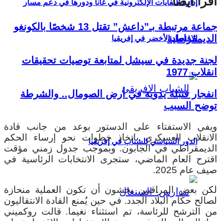
اقرأ أيضا
إدارة النفايات الإلكترونية في غانا ودورها في دعم مسار
جماعة مرتبطة بـ”داعش” تقتل 13 شخصًا بالكونغو
الديمقراطية
الاقتصاد الأخضر في إفريقيا
لجنة جديدة في سيشل لمتابعة توصيات تحقيقات
انقلاب 1977
انفجار قنبلة يدوية في أرض الصومال.. والشرطة
توضح السبب
ويفي الاستفتاء على الدستور بوعد من جانب قادة
الانقلاب العسكري باتخاذ خطوات نحو إرساء الحكم
الدور السياسي للشباب في إفريقيا
الديمقراطي في الجابون. وبموجب جدول زمني مؤقت
اقترح العام الماضي، ستجرى الانتخابات الرئاسية في
صيف عام 2025.
لكن بعض المراقبين يخشون أن تكون العملية منحازة
لصالح حكام البلاد الجدد. في حين يُمنع القادة الانتقاليون
من الترشح للرئاسة، تم استثناء نغيما. قالت روكميني