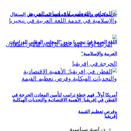
حزب كيراي وإعادة هندسة المشهد السياسي في السنغال
اللغة العربية في نيجيريا ودور “المجلس الوطني للدراسات
العربية والإسلامية”
أمريكا أولاً.. فهم خطة ترامب لتأمين المعادن الحرجة في
القطن في إفريقيا: الأهمية الاقتصادية والتحديات الهيكلية
وفرص تعظيم القيمة
إفريقيا
دراسة سياسية