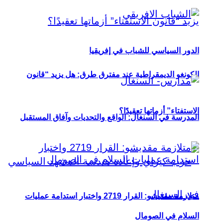
الدور السياسي للشباب في إفريقيا
الكونغو الديمقراطية عند مفترق طرق: هل يزيد “قانون
الاستفتاء” أزماتها تعقيدًا؟
المدرسة في السنغال: الواقع والتحديات وآفاق المستقبل
متلازمة مقديشو: القرار 2719 واختبار استدامة عمليات
السلام في الصومال