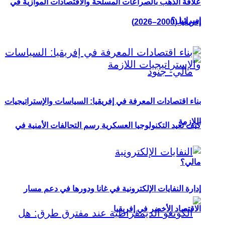
علاقة الذهب بالصراعات المسلحة والاقتصادات الموازية في
إسرائيل؟
إفريقيا (2000–2026)
بناء اقتصادات المعرفة في إفريقيا: السياسات والإستراتيجيات
اللازمة
كيف تعيد التكنولوجيا العسكرية رسم التحالفات الأمنية في
مالي؟
إدارة النفايات الإلكترونية في غانا ودورها في دعم مسار
الاقتصاد الأخضر في إفريقيا