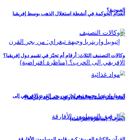
العبودية؟
انعدام الحوكمة في أنشطة استغلال الذهب بوسط إفريقيا
وكالات التصنيف الثلاث: أرقام أم تحيّز في تقييم دول إفريقيا؟
إثيوبيا وإريتريا وجبهة تيغراي: من يجر القرن الإفريقي إلى
لماذا تمثل السيادة الغذائية أولوية مصيرية لإفريقيا؟
الحرب؟ (مناظرة افتراضية)
القرآن والكتابة العربية: كيف قاوم المسلمون الأفارقة