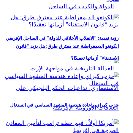
رؤية نقدية: “الانقلاب الأخلاقي للدولة” في الساحل الإفريقي
الكونغو الديمقراطية عند مفترق طرق: هل يزيد “قانون
الاستفتاء” أزماتها تعقيدًا؟
حزب كيراي وإعادة هندسة المشهد السياسي في السنغال