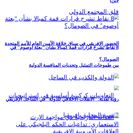
لاين)
الحضور الإفريقي في سباق خلافة الأمين العام للأمم المتحدة
8 نقاط تشرح قرارات قمة كمبالا بشأن “بعثة أوصوم” في
الصومال؟
بين طموحات التمثيل وتحديات المنافسة الدولية
رؤية نقدية: “الانقلاب الأخلاقي للدولة” في الساحل الإفريقي