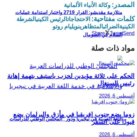
المصدر:
وكالة الأنباء الألمانية
متلازمة مقديشو: القرار 2719 واختبار استدامة عمليات
كلمات مفتاحية:
الاحتجاجات
الرئيس الكيني
الشرطة
الكينية
الضرائب
المتظاهرين
ويليام روتو
Share
Tweet
Send
السلام في الصومال
مواد ذات صلة
الحكم على ثلاثة مؤيدين لحزب باستيف بتهمة إهانة
رئيس السنغال
أغسطس 6, 2026
زوما يضع جنوب إفريقيا في مأزق والبرلمان يضع
اللغة العربية في نيجيريا ودور “المجلس الوطني للدراسات
قيودًا على السفر
أغسطس 6, 2026