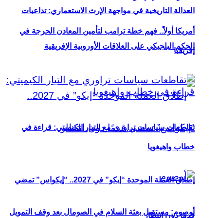
العدالة التاريخية في مواجهة الإرث الاستعماري: تداعيات
أمريكا أولاً.. فهم خطة ترامب لتأمين المعادن الحرجة في
الحكم البلجيكي على العلاقات الأوروبية الإفريقية
إفريقيا
تقاطعات سياسات تراوري مع التيار الكيميتي: قراءة في
خطاب واهيغويا
إطلاق العملة الموحدة “إيكو” في 2027.. “إيكواس” تمضي
أوصوم: مستقبل بعثة السلام في الصومال بعد وقف التمويل
قدمًا دون انتظار