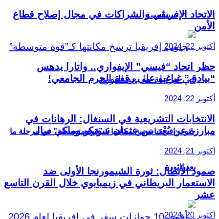
سياسية
الاتحاد الإفريقي والشراكات في مجال إصلاح قطاع
الأمن
أكتوبر 22, 2024
حظر اتحاد “فيسي” الإيفواري.. واتارا يدهس
“بيادق” غباغبو على رقعة الحرم الجامعي!
أكتوبر 22, 2024
الانتخابات التشريعية في السنغال: الرهانات في
مبارزة عن بُعْد بين عثمان سونكو وماكي سال
جنوب إفريقيا ترسخ مكانتها كـ”قوة متوسطة” في مرحلة ما
أكتوبر 21, 2024
بعد الثورة
صمود الأبطال: ثورة الشيمورنجا الأولى ضد
الاستعمار البريطاني في زيمبابوي خلال القرن التاسع
عشر
أكتوبر 20, 2024