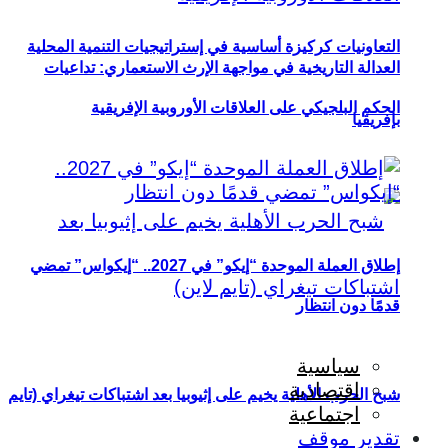
التعاونيات كركيزة أساسية في إستراتيجيات التنمية المحلية
العدالة التاريخية في مواجهة الإرث الاستعماري: تداعيات
الحكم البلجيكي على العلاقات الأوروبية الإفريقية
بإفريقيا
إطلاق العملة الموحدة “إيكو” في 2027.. “إيكواس” تمضي
قدمًا دون انتظار
سياسية
اقتصادية
شبح الحرب الأهلية يخيم على إثيوبيا بعد اشتباكات تيغراي (تايم
اجتماعية
تقدير موقف