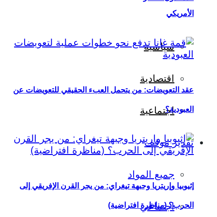
الأمريكي
سياسية
اقتصادية
عقد التعويضات: من يتحمل العبء الحقيقي للتعويضات عن
العبودية؟
اجتماعية
تقدير موقف
جميع المواد
إثيوبيا وإريتريا وجبهة تيغراي: من يجر القرن الإفريقي إلى
اجتماعي
الحرب؟ (مناظرة افتراضية)