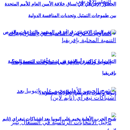
الحضور الإفريقي في سباق خلافة الأمين العام للأمم المتحدة
بين طموحات التمثيل وتحديات المنافسة الدولية
تهريب النمل الإفريقي: قراءة في المشهد والتداعيات والفرص
التعاونيات كركيزة أساسية في إستراتيجيات التنمية المحلية
بإفريقيا
إثيوبيا والقرن الإفريقي: تحوُّلات محسوبة؟
شبح الحرب الأهلية يخيم على إثيوبيا بعد اشتباكات تيغراي (تايم