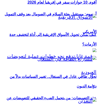
أقوى 10 جوازات سفر في إفريقيا لعام 2026
أوصوم: مستقبل بعثة السلام في الصومال بعد وقف التمويل
الأمريكي
كيف يمكن تحويل الأسواق الإفريقية إلى أداة لتخفيف حدة
الأزمات؟
تحوُّل طاقي عادل في السنغال.. تغيير السياسات بدلاً من
دوّامة الديون
عقد التعويضات: من يتحمل العبء الحقيقي للتعويضات عن