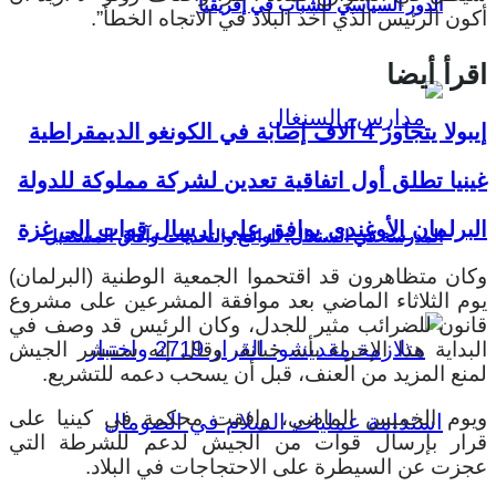
الدور السياسي للشباب في إفريقيا
أكون الرئيس الذي أخذ البلاد في الاتجاه الخطأ”.
اقرأ أيضا
إيبولا يتجاوز 4 آلاف إصابة في الكونغو الديمقراطية
غينيا تطلق أول اتفاقية تعدين لشركة مملوكة للدولة
البرلمان الأوغندي يوافق على إرسال قوات إلى غزة
المدرسة في السنغال: الواقع والتحديات وآفاق المستقبل
وكان متظاهرون قد اقتحموا الجمعية الوطنية (البرلمان)
يوم الثلاثاء الماضي بعد موافقة المشرعين على مشروع
قانون للضرائب مثير للجدل، وكان الرئيس قد وصف في
البداية هذا الإجراء بأنه خيانة، وقال إنه سينشر الجيش
لمنع المزيد من العنف، قبل أن يسحب دعمه للتشريع.
ويوم الخميس الماضي، وافقت محكمة في كينيا على
قرار بإرسال قوات من الجيش لدعم للشرطة التي
عجزت عن السيطرة على الاحتجاجات في البلاد.