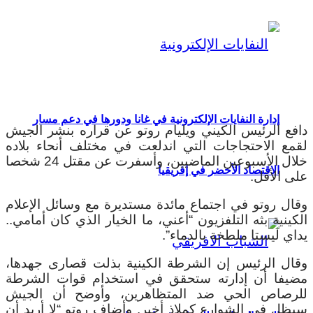
إدارة النفايات الإلكترونية في غانا ودورها في دعم مسار
دافع الرئيس الكيني ويليام روتو عن قراره بنشر الجيش
لقمع الاحتجاجات التي اندلعت في مختلف أنحاء بلاده
خلال الأسبوعين الماضيين، وأسفرت عن مقتل 24 شخصا
الاقتصاد الأخضر في إفريقيا
على الأقل.
وقال روتو في اجتماع مائدة مستديرة مع وسائل الإعلام
الكينية بثه التلفزيون “أعني، ما الخيار الذي كان أمامي..
يداي ليستا ملطخة بالدماء”.
وقال الرئيس إن الشرطة الكينية بذلت قصارى جهدها،
مضيفا أن إدارته ستحقق في استخدام قوات الشرطة
للرصاص الحي ضد المتظاهرين، وأوضح أن الجيش
سيظل في الشوارع كملاذ أخير. وأضاف روتو “لا أريد أن