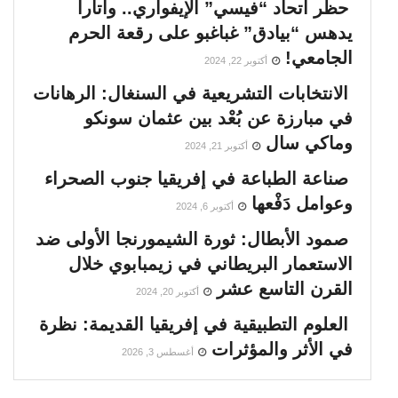
حظر اتحاد “فيسي” الإيفواري.. واتارا
يدهس “بيادق” غباغبو على رقعة الحرم
الجامعي!
أكتوبر 22, 2024
الانتخابات التشريعية في السنغال: الرهانات
في مبارزة عن بُعْد بين عثمان سونكو
وماكي سال
أكتوبر 21, 2024
صناعة الطباعة في إفريقيا جنوب الصحراء
وعوامل دَفْعها
أكتوبر 6, 2024
صمود الأبطال: ثورة الشيمورنجا الأولى ضد
الاستعمار البريطاني في زيمبابوي خلال
القرن التاسع عشر
أكتوبر 20, 2024
العلوم التطبيقية في إفريقيا القديمة: نظرة
في الأثر والمؤثرات
أغسطس 3, 2026