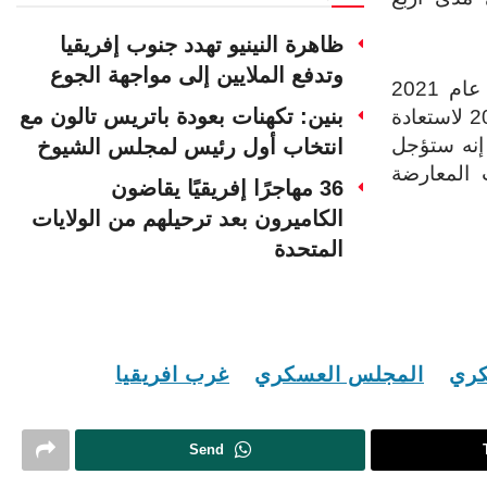
ظاهرة النينيو تهدد جنوب إفريقيا
وتدفع الملايين إلى مواجهة الجوع
واستولى المجلس العسكري الحالي على السلطة في عام 2021
بنين: تكهنات بعودة باتريس تالون مع
ووعد لاحقًا بأن يستغرق 24 شهرًا اعتبارًا من مارس 2022 لاستعادة
إنه ستؤجل
انتخاب أول رئيس لمجلس الشيوخ
 المعارضة
36 مهاجرًا إفريقيًا يقاضون
الكاميرون بعد ترحيلهم من الولايات
المتحدة
كري
المجلس العسكري
غرب افريقيا
Send