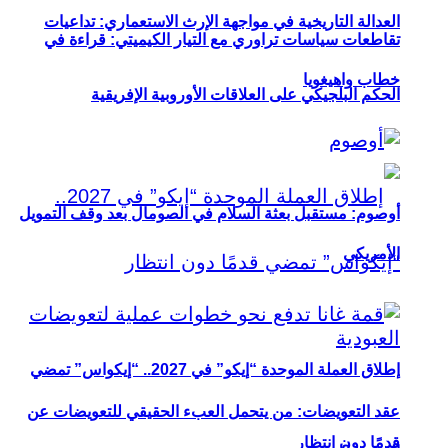
العدالة التاريخية في مواجهة الإرث الاستعماري: تداعيات
تقاطعات سياسات تراوري مع التيار الكيميتي: قراءة في
خطاب واهيغويا
الحكم البلجيكي على العلاقات الأوروبية الإفريقية
أوصوم: مستقبل بعثة السلام في الصومال بعد وقف التمويل
الأمريكي
إطلاق العملة الموحدة “إيكو” في 2027.. “إيكواس” تمضي
عقد التعويضات: من يتحمل العبء الحقيقي للتعويضات عن
قدمًا دون انتظار