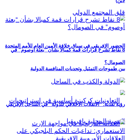
لاين)
الحضور الإفريقي في سباق خلافة الأمين العام للأمم المتحدة
8 نقاط تشرح قرارات قمة كمبالا بشأن “بعثة أوصوم” في
الصومال؟
بين طموحات التمثيل وتحديات المنافسة الدولية
رؤية نقدية: “الانقلاب الأخلاقي للدولة” في الساحل الإفريقي