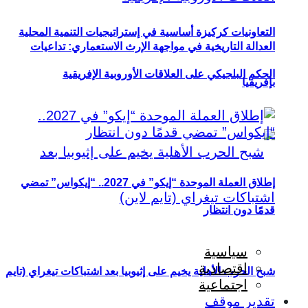
التعاونيات كركيزة أساسية في إستراتيجيات التنمية المحلية
العدالة التاريخية في مواجهة الإرث الاستعماري: تداعيات
الحكم البلجيكي على العلاقات الأوروبية الإفريقية
بإفريقيا
إطلاق العملة الموحدة “إيكو” في 2027.. “إيكواس” تمضي
قدمًا دون انتظار
سياسية
اقتصادية
شبح الحرب الأهلية يخيم على إثيوبيا بعد اشتباكات تيغراي (تايم
اجتماعية
تقدير موقف