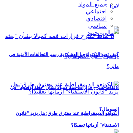
جميع المواد
لاين)
اجتماعي
اقتصادي
سياسي
كيف تعيد التكنولوجيا العسكرية رسم التحالفات الأمنية في
مالي؟
8 نقاط تشرح قرارات قمة كمبالا بشأن “بعثة أوصوم” في
الصومال؟
الكونغو الديمقراطية عند مفترق طرق: هل يزيد “قانون
الاستفتاء” أزماتها تعقيدًا؟