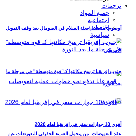
ترجمات
جميع المواد
اجتماعية
اقتصادية
أوصوم: مستقبل بعثة السلام في الصومال بعد وقف التمويل
سياسية
الأمريكي
جنوب إفريقيا ترسخ مكانتها كـ”قوة متوسطة” في مرحلة ما
بعد الثورة
أقوى 10 جوازات سفر في إفريقيا لعام 2026
عقد التعويضات: من يتحمل العبء الحقيقي للتعويضات عن