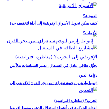
العبودية؟
كيف يمكن تحويل الأسواق الإفريقية إلى أداة لتخفيف حدة
الأزمات؟
تحوُّل طاقي عادل في السنغال.. تغيير السياسات بدلاً من
دوّامة الديون
إثيوبيا وإريتريا وجبهة تيغراي: من يجر القرن الإفريقي إلى
الحرب؟ (مناظرة افتراضية)
انعدام الحوكمة في أنشطة استغلال الذهب بوسط إفريقيا