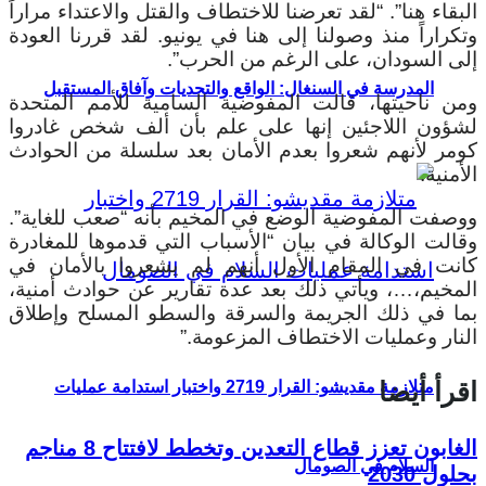
البقاء هنا”. “لقد تعرضنا للاختطاف والقتل والاعتداء مراراً
وتكراراً منذ وصولنا إلى هنا في يونيو. لقد قررنا العودة
إلى السودان، على الرغم من الحرب”.
المدرسة في السنغال: الواقع والتحديات وآفاق المستقبل
ومن ناحيتها، قالت المفوضية السامية للأمم المتحدة
لشؤون اللاجئين إنها على علم بأن ألف شخص غادروا
كومر لأنهم شعروا بعدم الأمان بعد سلسلة من الحوادث
الأمنية.
ووصفت المفوضية الوضع في المخيم بأنه “صعب للغاية”.
وقالت الوكالة في بيان “الأسباب التي قدموها للمغادرة
كانت في المقام الأول أنهم لم يشعروا بالأمان في
المخيم،…، ويأتي ذلك بعد عدة تقارير عن حوادث أمنية،
بما في ذلك الجريمة والسرقة والسطو المسلح وإطلاق
النار وعمليات الاختطاف المزعومة.”
اقرأ أيضا
متلازمة مقديشو: القرار 2719 واختبار استدامة عمليات
الغابون تعزز قطاع التعدين وتخطط لافتتاح 8 مناجم
السلام في الصومال
بحلول 2030