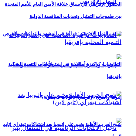
الحضور الإفريقي في سباق خلافة الأمين العام للأمم المتحدة
بين طموحات التمثيل وتحديات المنافسة الدولية
تهريب النمل الإفريقي: قراءة في المشهد والتداعيات والفرص
التعاونيات كركيزة أساسية في إستراتيجيات التنمية المحلية
بإفريقيا
إثيوبيا والقرن الإفريقي: تحوُّلات محسوبة؟
شبح الحرب الأهلية يخيم على إثيوبيا بعد اشتباكات تيغراي (تايم