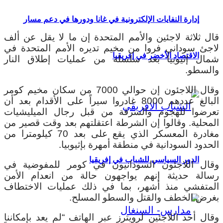
إدارة النفايات الإلكترونية في غانا ودورها في دعم مسار
قال ثلاثة لاجئين والأمم المتحدة إن ما لا يقل عن ألف
لاجئ سوداني فروا من مخيم تديره الأمم المتحدة في
الاقتصاد الأخضر في إفريقيا
شمال إثيوبيا بعد سلسلة من عمليات إطلاق النار
والسطو.
وقال اللاجئون إن حوالي 7000 من سكان مخيم كومر
البالغ عددهم 8000 غادروا سيراً على الأقدام بعد أن
تعرضوا للهجوم والسرقة من قبل رجال الميليشيات
المحلية. وقالوا إن الشرطة اعتقلتهم بعد وقت قصير من
مغادرة المعسكر الذي يقع على بعد 70 كيلومترا من
الحدود السودانية في منطقة أمهرة بإثيوبيا.
الدور السياسي للشباب في إفريقيا
وقال اللاجئون السودانيون في كومر للمفوضية في
رسالة حديثة إنهم يواجهون حالة من انعدام الأمن
المتفشي منذ أشهر، بما في ذلك عمليات الاختطاف
بغرض الخطف والقتل والسطو المسلح.
وقال أحد اللاجئين لرويترز عبر الهاتف “لم يعد بإمكاننا