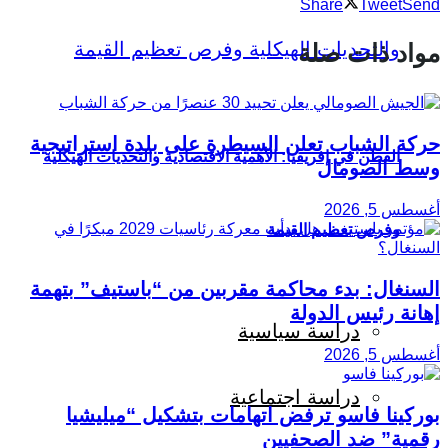
Share
Tweet
Send
مواد ذات صلة
حركة الشباب تعلن السيطرة على بلدة استراتيجية
القطن في إفريقيا: الأهمية الاقتصادية والتحديات الهيكلية
وسط الصومال
أغسطس 5, 2026
وفرص تعظيم القيمة
السنغال: بدء محاكمة مقربين من “باستيف” بتهمة
إهانة رئيس الدولة
دراسة سياسية
أغسطس 5, 2026
دراسة اجتماعية
بوركينا فاسو ترفض اتهامات بتشكيل “ميليشيا
رقمية” ضد الصحفيين