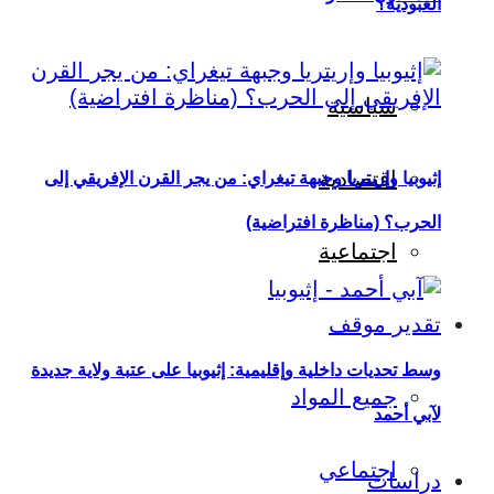
العبودية؟
سياسية
اقتصادية
إثيوبيا وإريتريا وجبهة تيغراي: من يجر القرن الإفريقي إلى
الحرب؟ (مناظرة افتراضية)
اجتماعية
تقدير موقف
وسط تحديات داخلية وإقليمية: إثيوبيا على عتبة ولاية جديدة
جميع المواد
لآبي أحمد
اجتماعي
دراسات