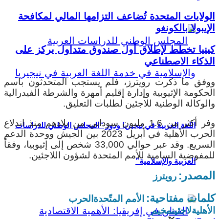
الولايات المتحدة تُضاعف التزامها المالي لمكافحة
الإيبولا بالكونغو
كينيا تخطط لإطلاق أول صندوق متداول يركز على
الذكاء الاصطناعي
ووفق ما ذكرت رويترز، فلم يستجب المتحدثون باسم
الحكومة الإثيوبية وإدارة إقليم أمهرة والشرطة الفيدرالية
والوكالة الوطنية للاجئين لطلبات التعليق.
وفر أكثر من 1.6 مليون سوداني من بلادهم منذ اندلاع
اللغة العربية في نيجيريا ودور “المجلس الوطني للدراسات
الحرب الأهلية في أبريل 2023 بين الجيش ووحدة الدعم
السريع. وقد عبر حوالي 33,000 شخص إلى إثيوبيا، وفقاً
للمفوضية السامية للأمم المتحدة لشؤون اللاجئين.
العربية والإسلامية”
المصدر:
رويترز
كلمات مفتاحية:
الأمم المتّحدة
الحرب
الأهلية
لاجئين
مخيم