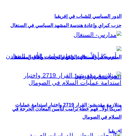
الدور السياسي للشباب في إفريقيا
حزب كيراي وإعادة هندسة المشهد السياسي في السنغال
المدرسة في السنغال: الواقع والتحديات وآفاق المستقبل
متلازمة مقديشو: القرار 2719 واختبار استدامة عمليات
أمريكا أولاً.. فهم خطة ترامب لتأمين المعادن الحرجة في
السلام في الصومال
إفريقيا