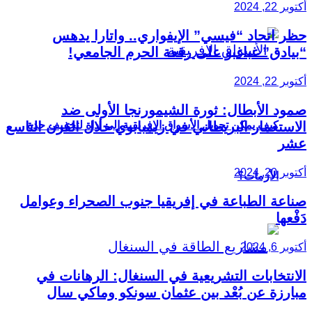
أكتوبر 22, 2024
حظر اتحاد “فيسي” الإيفواري.. واتارا يدهس
“بيادق” غباغبو على رقعة الحرم الجامعي!
أكتوبر 22, 2024
صمود الأبطال: ثورة الشيمورنجا الأولى ضد
كيف يمكن تحويل الأسواق الإفريقية إلى أداة لتخفيف حدة
الاستعمار البريطاني في زيمبابوي خلال القرن التاسع
عشر
أكتوبر 20, 2024
الأزمات؟
صناعة الطباعة في إفريقيا جنوب الصحراء وعوامل
دَفْعها
أكتوبر 6, 2024
الانتخابات التشريعية في السنغال: الرهانات في
مبارزة عن بُعْد بين عثمان سونكو وماكي سال