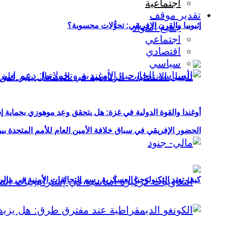
اجتماعية
تقدير موقف
إثيوبيا والقرن الإفريقي: تحوُّلات محسوبة؟
جميع المواد
اجتماعي
اقتصادي
سياسي
أوغندا والقوة الدولية في غزة: هل يتحقق وعد موهوزي بحماية إ
الحضور الإفريقي في سباق خلافة الأمين العام للأمم المتحدة ب
كيف تعيد التكنولوجيا العسكرية رسم التحالفات الأمنية في مال