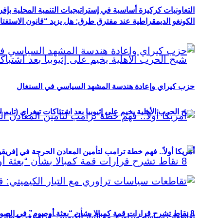
التعاونيات كركيزة أساسية في إستراتيجيات التنمية المحلية بإفري
الكونغو الديمقراطية عند مفترق طرق: هل يزيد “قانون الاستفتاء” 
حزب كيراي وإعادة هندسة المشهد السياسي في السنغال
شبح الحرب الأهلية يخيم على إثيوبيا بعد اشتباكات تيغراي (تايم ل
أمريكا أولاً.. فهم خطة ترامب لتأمين المعادن الحرجة في إفريقي
8 نقاط تشرح قرارات قمة كمبالا بشأن “بعثة أوصوم” في الصومال؟
تقاطعات سياسات تراوري مع التيار الكيميتي: قراءة في خطاب و