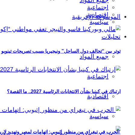
جميع المواد
اجتماعية
اقتصادية
الموسوعة الإفريقية
سياسية
تحليلات
توتر بين “تحالف دول الساحل” ونيجيريا بسبب تصريحات تينوبو
جميع المواد
اجتماعية
ارتباك في كينيا بشأن الانتخابات الرئاسية 2027.. ما القصة؟
اقتصادية
سياسية
الحرب في تيغراي من منظور إثيوبي: اتهامات لمصر وتهديد لإريت