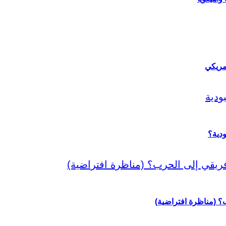
مريكي
دية؟
رب؟ (مناظرة افتراضية)