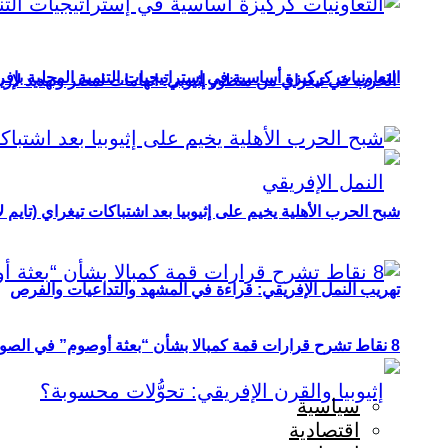
التعاونيات كركيزة أساسية في إستراتيجيات التنمية المحلية بإفري
الحرب في تيغراي من منظور إثيوبي: اتهامات لمصر وتهديد لإريت
شبح الحرب الأهلية يخيم على إثيوبيا بعد اشتباكات تيغراي (تايم ل
تهريب النمل الإفريقي: قراءة في المشهد والتداعيات والفرص
8 نقاط تشرح قرارات قمة كمبالا بشأن “بعثة أوصوم” في الصومال؟
سياسية
اقتصادية