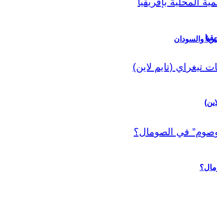
قيا
ريا والسودان
اين)