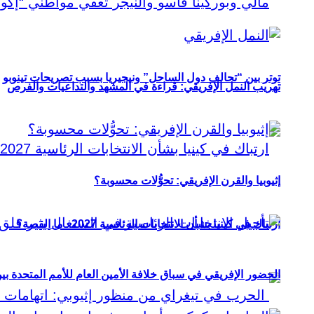
توتر بين “تحالف دول الساحل” ونيجيريا بسبب تصريحات تينوبو
تهريب النمل الإفريقي: قراءة في المشهد والتداعيات والفرص
إثيوبيا والقرن الإفريقي: تحوُّلات محسوبة؟
ارتباك في كينيا بشأن الانتخابات الرئاسية 2027.. ما القصة؟
الحضور الإفريقي في سباق خلافة الأمين العام للأمم المتحدة ب