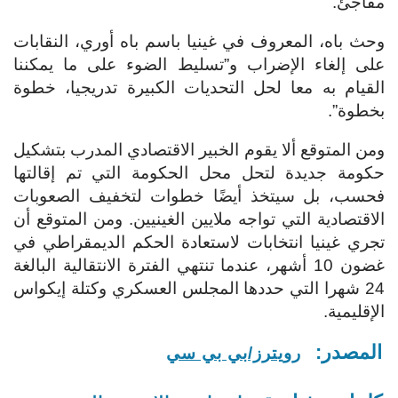
مفاجئ.
وحث باه، المعروف في غينيا باسم باه أوري، النقابات
على إلغاء الإضراب و”تسليط الضوء على ما يمكننا
القيام به معا لحل التحديات الكبيرة تدريجيا، خطوة
بخطوة”.
ومن المتوقع ألا يقوم الخبير الاقتصادي المدرب بتشكيل
حكومة جديدة لتحل محل الحكومة التي تم إقالتها
فحسب، بل سيتخذ أيضًا خطوات لتخفيف الصعوبات
الاقتصادية التي تواجه ملايين الغينيين. ومن المتوقع أن
تجري غينيا انتخابات لاستعادة الحكم الديمقراطي في
غضون 10 أشهر، عندما تنتهي الفترة الانتقالية البالغة
24 شهرا التي حددها المجلس العسكري وكتلة إيكواس
الإقليمية.
المصدر:
رويترز/بي بي سي