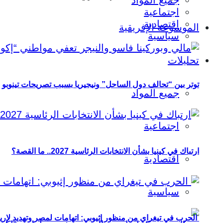
جميع المواد
اجتماعية
اقتصادية
الموسوعة الإفريقية
سياسية
تحليلات
توتر بين “تحالف دول الساحل” ونيجيريا بسبب تصريحات تينوبو
جميع المواد
اجتماعية
ارتباك في كينيا بشأن الانتخابات الرئاسية 2027.. ما القصة؟
اقتصادية
سياسية
الحرب في تيغراي من منظور إثيوبي: اتهامات لمصر وتهديد لإريت