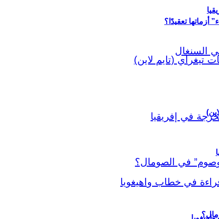
قيا
أزماتها تعقيدًا؟
اين)
ا
اهيغويا