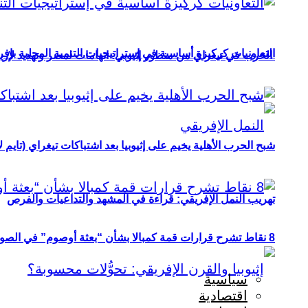
التعاونيات كركيزة أساسية في إستراتيجيات التنمية المحلية بإفري
الحرب في تيغراي من منظور إثيوبي: اتهامات لمصر وتهديد لإريت
شبح الحرب الأهلية يخيم على إثيوبيا بعد اشتباكات تيغراي (تايم ل
تهريب النمل الإفريقي: قراءة في المشهد والتداعيات والفرص
8 نقاط تشرح قرارات قمة كمبالا بشأن “بعثة أوصوم” في الصومال؟
سياسية
اقتصادية