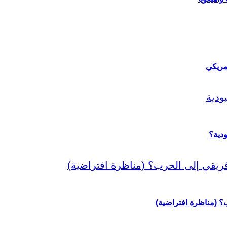
مريكي
دية؟
رب؟ (مناظرة افتراضية)