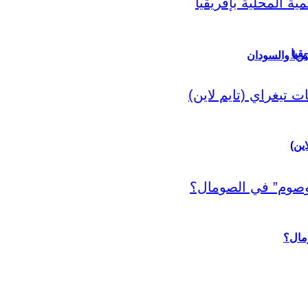
قيا
ريا والسودان
اين)