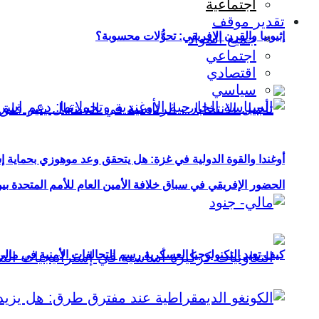
اجتماعية
تقدير موقف
إثيوبيا والقرن الإفريقي: تحوُّلات محسوبة؟
جميع المواد
اجتماعي
اقتصادي
سياسي
أوغندا والقوة الدولية في غزة: هل يتحقق وعد موهوزي بحماية إ
الحضور الإفريقي في سباق خلافة الأمين العام للأمم المتحدة ب
كيف تعيد التكنولوجيا العسكرية رسم التحالفات الأمنية في مال