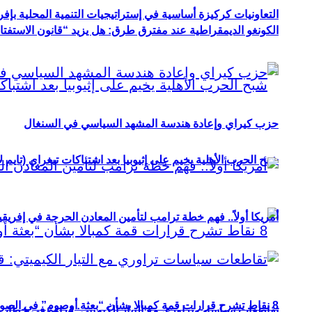
التعاونيات كركيزة أساسية في إستراتيجيات التنمية المحلية بإفري
الكونغو الديمقراطية عند مفترق طرق: هل يزيد “قانون الاستفتاء” 
حزب كيراي وإعادة هندسة المشهد السياسي في السنغال
شبح الحرب الأهلية يخيم على إثيوبيا بعد اشتباكات تيغراي (تايم ل
أمريكا أولاً.. فهم خطة ترامب لتأمين المعادن الحرجة في إفريقي
8 نقاط تشرح قرارات قمة كمبالا بشأن “بعثة أوصوم” في الصومال؟
تقاطعات سياسات تراوري مع التيار الكيميتي: قراءة في خطاب و