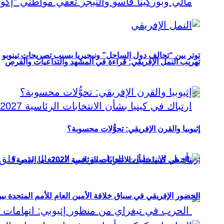
توتر بين “تحالف دول الساحل” ونيجيريا بسبب تصريحات تينوبو
تهريب النمل الإفريقي: قراءة في المشهد والتداعيات والفرص
إثيوبيا والقرن الإفريقي: تحوُّلات محسوبة؟
ارتباك في كينيا بشأن الانتخابات الرئاسية 2027.. ما القصة؟
الحضور الإفريقي في سباق خلافة الأمين العام للأمم المتحدة ب