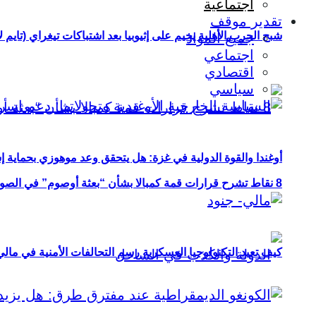
اجتماعية
تقدير موقف
شبح الحرب الأهلية يخيم على إثيوبيا بعد اشتباكات تيغراي (تايم ل
جميع المواد
اجتماعي
اقتصادي
سياسي
أوغندا والقوة الدولية في غزة: هل يتحقق وعد موهوزي بحماية إ
8 نقاط تشرح قرارات قمة كمبالا بشأن “بعثة أوصوم” في الصومال؟
كيف تعيد التكنولوجيا العسكرية رسم التحالفات الأمنية في مال