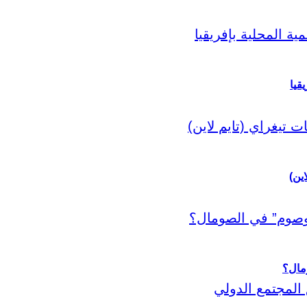
قيا
اين)