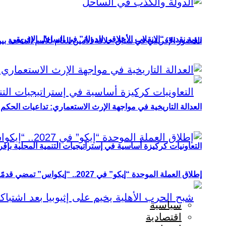
رؤية نقدية: “الانقلاب الأخلاقي للدولة” في الساحل الإفريقي
الحضور الإفريقي في سباق خلافة الأمين العام للأمم المتحدة ب
العدالة التاريخية في مواجهة الإرث الاستعماري: تداعيات الحكم ا
التعاونيات كركيزة أساسية في إستراتيجيات التنمية المحلية بإفري
إطلاق العملة الموحدة “إيكو” في 2027.. “إيكواس” تمضي قدمًا دون انتظار
سياسية
اقتصادية