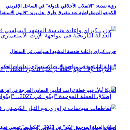
رؤية نقدية: “الانقلاب الأخلاقي للدولة” في الساحل الإفريقي
الكونغو الديمقراطية عند مفترق طرق: هل يزيد “قانون الاستفتاء” 
حزب كيراي وإعادة هندسة المشهد السياسي في السنغال
العدالة التاريخية في مواجهة الإرث الاستعماري: تداعيات الحكم ا
أمريكا أولاً.. فهم خطة ترامب لتأمين المعادن الحرجة في إفريقي
إطلاق العملة الموحدة “إيكو” في 2027.. “إيكواس” تمضي قدمًا دون انتظار
تقاطعات سياسات تراوري مع التيار الكيميتي: قراءة في خطاب و