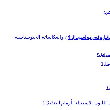
اين)
سرائيل؟
ي؟