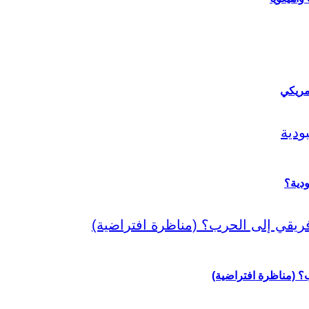
مريكي
دية؟
رب؟ (مناظرة افتراضية)