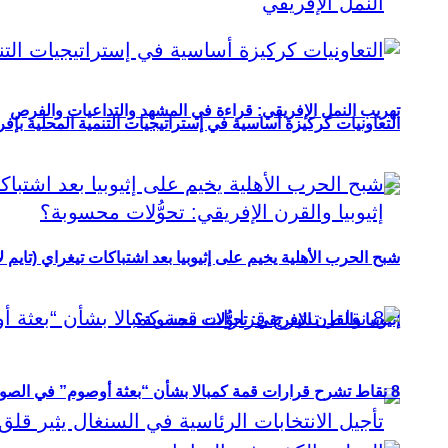
تهريب النمل الإفريقي: قراءة في المشهد والتداعيات والفرص
التعاونيات كركيزة أساسية في إستراتيجيات التنمية المحلية بإفري
شبح الحرب الأهلية يخيم على إثيوبيا بعد اشتباكات تيغراي (تايم ل
إثيوبيا والقرن الإفريقي: تحوُّلات محسوبة؟
8 نقاط تشرح قرارات قمة كمبالا بشأن “بعثة أوصوم” في الصومال؟