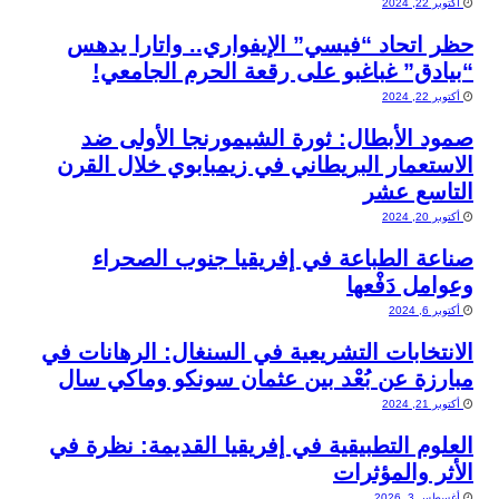
أكتوبر 22, 2024
حظر اتحاد “فيسي” الإيفواري.. واتارا يدهس
“بيادق” غباغبو على رقعة الحرم الجامعي!
أكتوبر 22, 2024
صمود الأبطال: ثورة الشيمورنجا الأولى ضد
الاستعمار البريطاني في زيمبابوي خلال القرن
التاسع عشر
أكتوبر 20, 2024
صناعة الطباعة في إفريقيا جنوب الصحراء
وعوامل دَفْعها
أكتوبر 6, 2024
الانتخابات التشريعية في السنغال: الرهانات في
مبارزة عن بُعْد بين عثمان سونكو وماكي سال
أكتوبر 21, 2024
العلوم التطبيقية في إفريقيا القديمة: نظرة في
الأثر والمؤثرات
أغسطس 3, 2026