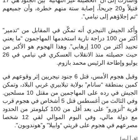
وأشارت إلى أن “الحصيلة غير النهائية” بين الجنود هي 17
قتيلاً و20 جريحاً، إصابة ستة منهم خطرة، وأن جميعهم
“تم إجلاؤهم إلى نيامي”.
وأكد الجيش النيجري أنه تمكّن في المقابل من “تدمير”
أكثر من 100 دراجة نارية استخدمها المهاجمون “ما يعني
تحييد أكثر من 100 إرهابي”. وهذا الهجوم هو الأكبر من
حيث حصيلته منذ الانقلاب العسكري في نيامي في 26
يوليو وإطاحة الرئيس محمد بازوم.
وقبل هجوم الأمس، قتل 6 جنود نيجريين إثر وقوعهم في
كمين بمنطقة “سانام” بولاية تيلابيري غربي البلاد، وتمكن
الجيش في رده على المهاجمين من مقتل 10 مسلحين.
وفي الثالث من أغسطس قتل 5 أشخاص في هجوم قرب
قرية “أنزورو” على بعد أقل من 100 كيلومتر من الحدود
مع دولة مالي، وفي اليوم الموالي لقي 12 شخصا
مصرعهم في هجوم على قريتي “وابيلا” و”هوندوبون”.
اقرأ أيضا