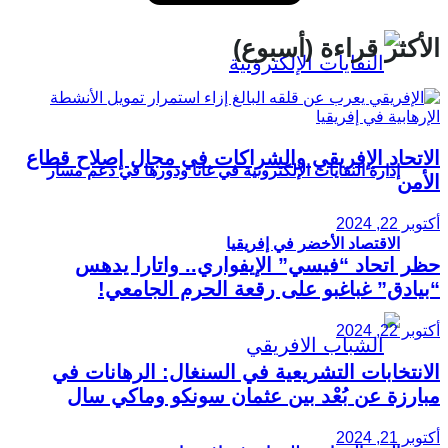
الأكثر قراءة (أسبوع)
الاتحاد الإفريقي والشراكات في مجال إصلاح قطاع
إدارة النفايات الإلكترونية في غانا ودورها في دعم مسار
الأمن
أكتوبر 22, 2024
الاقتصاد الأخضر في إفريقيا
حظر اتحاد “فيسي” الإيفواري.. واتارا يدهس
“بيادق” غباغبو على رقعة الحرم الجامعي!
أكتوبر 22, 2024
الانتخابات التشريعية في السنغال: الرهانات في
مبارزة عن بُعْد بين عثمان سونكو وماكي سال
أكتوبر 21, 2024