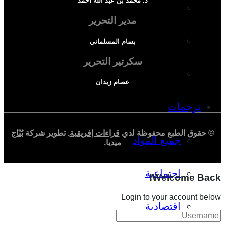
د. محمد بن عبد الله أحمد
دراسة سياسية
مدير التحرير
دراسة اجتماعية
بسام المسلماني
سكرتير التحرير
دراسة اقتصادية
عصام زيدان
ترجمات
© حقوق الطبع محفوظة لدي
قراءات إفريقية
. تطوير شركة
بُنّاج
جميع المواد
ميديا
.
اجتماعية
Welcome Back!
Login to your account below
اقتصادية