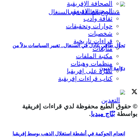
الصحافة الإفريقية
المجتمع الإفريقي
ثقافة وأدب
حوارات وتحقيقات
شخصيات
قراءات تاريخية
تحوُّل طاقي عادل في السنغال.. تغيير السياسات بدلاً من
متابعات
مكتبة الملفات
منظمات وهيئات
دوّامة الديون
نظرة على إفريقيا
كتاب قراءات إفريقية
© حقوق الطبع محفوظة لدي قراءات إفريقية
بواسطة
بُنّاج ميديا
.
انعدام الحوكمة في أنشطة استغلال الذهب بوسط إفريقيا