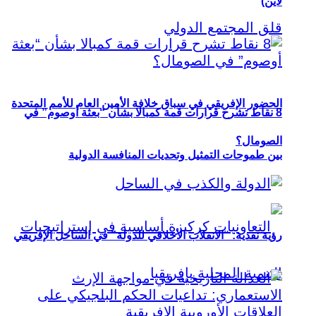
لاين)
الحضور الإفريقي في سباق خلافة الأمين العام للأمم المتحدة
8 نقاط تشرح قرارات قمة كمبالا بشأن “بعثة أوصوم” في
الصومال؟
بين طموحات التمثيل وتحديات المنافسة الدولية
رؤية نقدية: “الانقلاب الأخلاقي للدولة” في الساحل الإفريقي