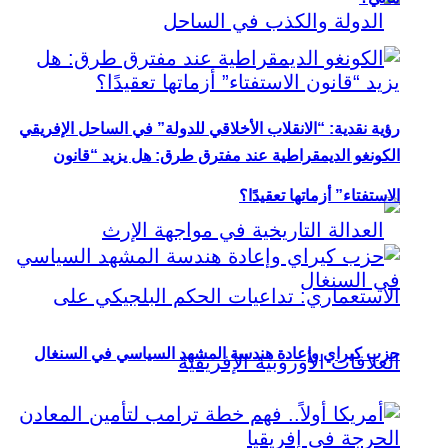
رؤية نقدية: “الانقلاب الأخلاقي للدولة” في الساحل الإفريقي
الكونغو الديمقراطية عند مفترق طرق: هل يزيد “قانون
الاستفتاء” أزماتها تعقيدًا؟
حزب كيراي وإعادة هندسة المشهد السياسي في السنغال