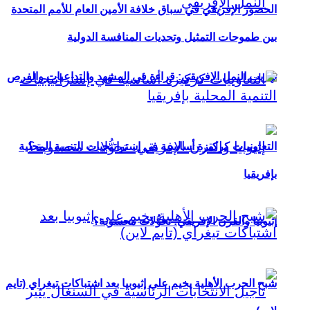
الحضور الإفريقي في سباق خلافة الأمين العام للأمم المتحدة
بين طموحات التمثيل وتحديات المنافسة الدولية
تهريب النمل الإفريقي: قراءة في المشهد والتداعيات والفرص
التعاونيات كركيزة أساسية في إستراتيجيات التنمية المحلية
بإفريقيا
إثيوبيا والقرن الإفريقي: تحوُّلات محسوبة؟
شبح الحرب الأهلية يخيم على إثيوبيا بعد اشتباكات تيغراي (تايم