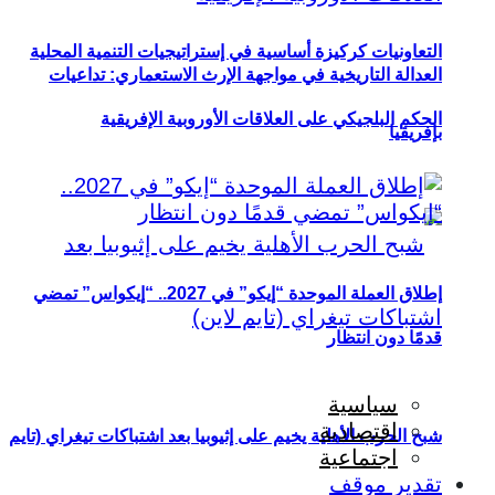
التعاونيات كركيزة أساسية في إستراتيجيات التنمية المحلية
العدالة التاريخية في مواجهة الإرث الاستعماري: تداعيات
الحكم البلجيكي على العلاقات الأوروبية الإفريقية
بإفريقيا
إطلاق العملة الموحدة “إيكو” في 2027.. “إيكواس” تمضي
قدمًا دون انتظار
سياسية
اقتصادية
شبح الحرب الأهلية يخيم على إثيوبيا بعد اشتباكات تيغراي (تايم
اجتماعية
تقدير موقف