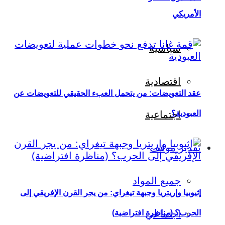
الأمريكي
سياسية
اقتصادية
عقد التعويضات: من يتحمل العبء الحقيقي للتعويضات عن
العبودية؟
اجتماعية
تقدير موقف
جميع المواد
إثيوبيا وإريتريا وجبهة تيغراي: من يجر القرن الإفريقي إلى
اجتماعي
الحرب؟ (مناظرة افتراضية)