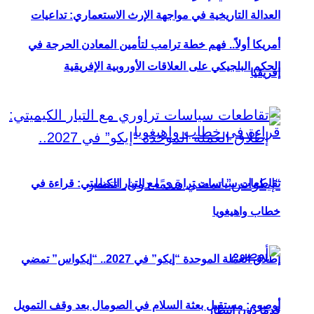
العدالة التاريخية في مواجهة الإرث الاستعماري: تداعيات
أمريكا أولاً.. فهم خطة ترامب لتأمين المعادن الحرجة في
الحكم البلجيكي على العلاقات الأوروبية الإفريقية
إفريقيا
تقاطعات سياسات تراوري مع التيار الكيميتي: قراءة في
خطاب واهيغويا
إطلاق العملة الموحدة “إيكو” في 2027.. “إيكواس” تمضي
أوصوم: مستقبل بعثة السلام في الصومال بعد وقف التمويل
قدمًا دون انتظار