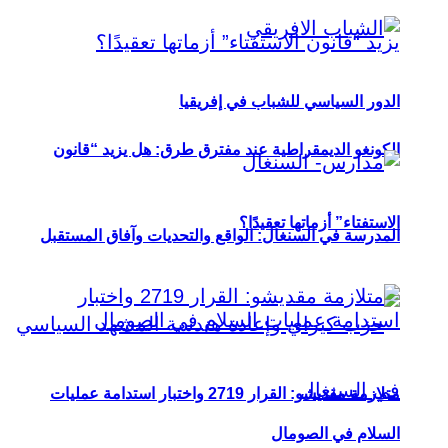
الدور السياسي للشباب في إفريقيا
الكونغو الديمقراطية عند مفترق طرق: هل يزيد “قانون
الاستفتاء” أزماتها تعقيدًا؟
المدرسة في السنغال: الواقع والتحديات وآفاق المستقبل
متلازمة مقديشو: القرار 2719 واختبار استدامة عمليات
السلام في الصومال