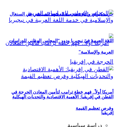
حزب كيراي وإعادة هندسة المشهد السياسي في السنغال
اللغة العربية في نيجيريا ودور “المجلس الوطني للدراسات
العربية والإسلامية”
أمريكا أولاً.. فهم خطة ترامب لتأمين المعادن الحرجة في
القطن في إفريقيا: الأهمية الاقتصادية والتحديات الهيكلية
وفرص تعظيم القيمة
إفريقيا
دراسة سياسية