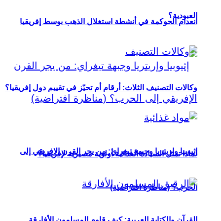
العبودية؟
انعدام الحوكمة في أنشطة استغلال الذهب بوسط إفريقيا
وكالات التصنيف الثلاث: أرقام أم تحيّز في تقييم دول إفريقيا؟
إثيوبيا وإريتريا وجبهة تيغراي: من يجر القرن الإفريقي إلى
لماذا تمثل السيادة الغذائية أولوية مصيرية لإفريقيا؟
الحرب؟ (مناظرة افتراضية)
القرآن والكتابة العربية: كيف قاوم المسلمون الأفارقة