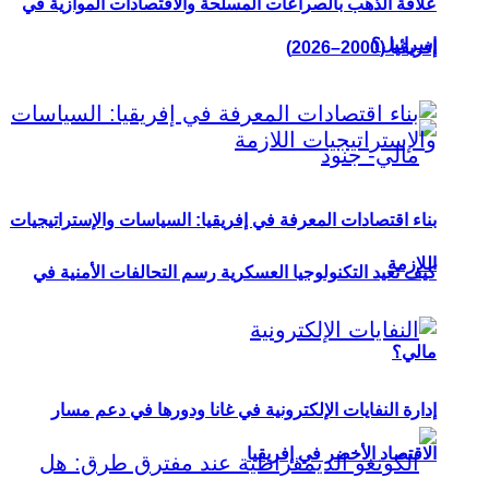
علاقة الذهب بالصراعات المسلحة والاقتصادات الموازية في
إسرائيل؟
إفريقيا (2000–2026)
بناء اقتصادات المعرفة في إفريقيا: السياسات والإستراتيجيات
اللازمة
كيف تعيد التكنولوجيا العسكرية رسم التحالفات الأمنية في
مالي؟
إدارة النفايات الإلكترونية في غانا ودورها في دعم مسار
الاقتصاد الأخضر في إفريقيا