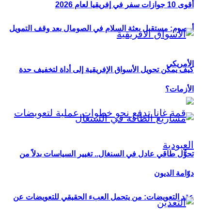
أقوى 10 جوازات سفر في إفريقيا لعام 2026
أوصوم: مستقبل بعثة السلام في الصومال بعد وقف التمويل
الأمريكي
كيف يمكن تحويل الأسواق الإفريقية إلى أداة لتخفيف حدة
الأزمات؟
تحوُّل طاقي عادل في السنغال.. تغيير السياسات بدلاً من
دوّامة الديون
عقد التعويضات: من يتحمل العبء الحقيقي للتعويضات عن