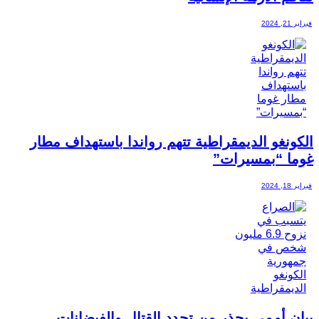
فبراير 21, 2024
الكونغو الديمقراطية تتهم رواندا باستهداف مطار
غوما “بمسيرات”
فبراير 18, 2024
بيان أممي يحذر من تجدد القتال والفيضانات