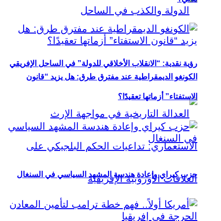
رؤية نقدية: “الانقلاب الأخلاقي للدولة” في الساحل الإفريقي
الكونغو الديمقراطية عند مفترق طرق: هل يزيد “قانون
الاستفتاء” أزماتها تعقيدًا؟
حزب كيراي وإعادة هندسة المشهد السياسي في السنغال