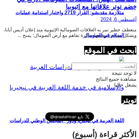
خِضم توتر علاقاتها مع إثيوبيا
متلازمة مقديشو: القرار 2719 واختبار استدامة عمليات
أغسطس 6, 2024
منعطف خطير تمر به العلاقات الصومالية الإثيوبية منذ إعلان أديس أبابا،
وبشكل مفاجئ توقيعها مذكرة تفاهم مع أرض الصومال؛ يمنح ...
السلام في الصومال
ابحث في الموقع
لا توجد نتيجة
مشاهدة جميع النتائج
يشغل حاليا
تويتر
اللغة العربية في نيجيريا ودور “المجلس الوطني للدراسات
الأكثر قراءة (أسبوع)