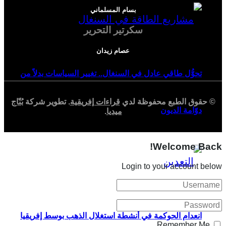
بسام المسلماني
سكرتير التحرير
عصام زيدان
تحوُّل طاقي عادل في السنغال.. تغيير السياسات بدلاً من
© حقوق الطبع محفوظة لدي
قراءات إفريقية
. تطوير شركة
بُنّاج
دوّامة الديون
ميديا
.
Welcome Back!
Login to your account below
انعدام الحوكمة في أنشطة استغلال الذهب بوسط إفريقيا
Remember Me