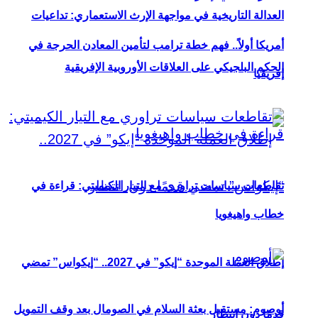
العدالة التاريخية في مواجهة الإرث الاستعماري: تداعيات
أمريكا أولاً.. فهم خطة ترامب لتأمين المعادن الحرجة في
الحكم البلجيكي على العلاقات الأوروبية الإفريقية
إفريقيا
تقاطعات سياسات تراوري مع التيار الكيميتي: قراءة في
خطاب واهيغويا
إطلاق العملة الموحدة “إيكو” في 2027.. “إيكواس” تمضي
أوصوم: مستقبل بعثة السلام في الصومال بعد وقف التمويل
قدمًا دون انتظار