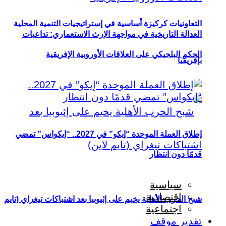
التعاونيات كركيزة أساسية في إستراتيجيات التنمية المحلية
العدالة التاريخية في مواجهة الإرث الاستعماري: تداعيات
الحكم البلجيكي على العلاقات الأوروبية الإفريقية
بإفريقيا
إطلاق العملة الموحدة “إيكو” في 2027.. “إيكواس” تمضي
قدمًا دون انتظار
سياسية
اقتصادية
شبح الحرب الأهلية يخيم على إثيوبيا بعد اشتباكات تيغراي (تايم
اجتماعية
تقدير موقف