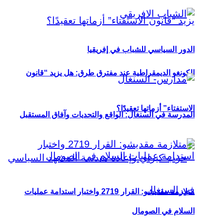
الدور السياسي للشباب في إفريقيا
الكونغو الديمقراطية عند مفترق طرق: هل يزيد “قانون
الاستفتاء” أزماتها تعقيدًا؟
المدرسة في السنغال: الواقع والتحديات وآفاق المستقبل
متلازمة مقديشو: القرار 2719 واختبار استدامة عمليات
السلام في الصومال