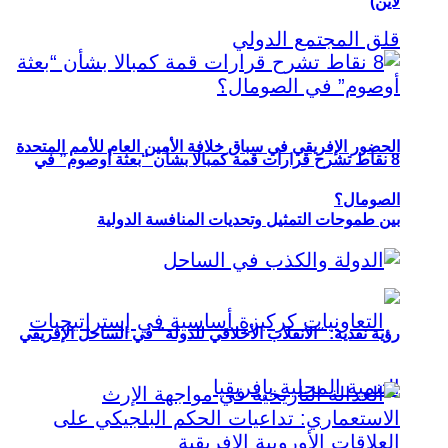
لاين)
الحضور الإفريقي في سباق خلافة الأمين العام للأمم المتحدة
8 نقاط تشرح قرارات قمة كمبالا بشأن “بعثة أوصوم” في
الصومال؟
بين طموحات التمثيل وتحديات المنافسة الدولية
رؤية نقدية: “الانقلاب الأخلاقي للدولة” في الساحل الإفريقي