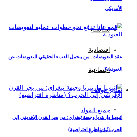
الأمريكي
سياسية
اقتصادية
عقد التعويضات: من يتحمل العبء الحقيقي للتعويضات عن
العبودية؟
اجتماعية
تقدير موقف
جميع المواد
إثيوبيا وإريتريا وجبهة تيغراي: من يجر القرن الإفريقي إلى
اجتماعي
الحرب؟ (مناظرة افتراضية)