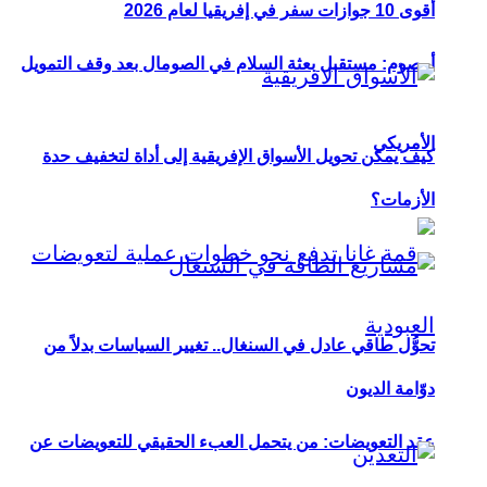
أقوى 10 جوازات سفر في إفريقيا لعام 2026
أوصوم: مستقبل بعثة السلام في الصومال بعد وقف التمويل
الأمريكي
كيف يمكن تحويل الأسواق الإفريقية إلى أداة لتخفيف حدة
الأزمات؟
تحوُّل طاقي عادل في السنغال.. تغيير السياسات بدلاً من
دوّامة الديون
عقد التعويضات: من يتحمل العبء الحقيقي للتعويضات عن