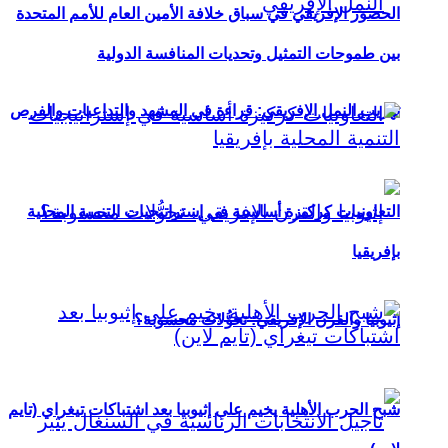
الحضور الإفريقي في سباق خلافة الأمين العام للأمم المتحدة
بين طموحات التمثيل وتحديات المنافسة الدولية
تهريب النمل الإفريقي: قراءة في المشهد والتداعيات والفرص
التعاونيات كركيزة أساسية في إستراتيجيات التنمية المحلية
بإفريقيا
إثيوبيا والقرن الإفريقي: تحوُّلات محسوبة؟
شبح الحرب الأهلية يخيم على إثيوبيا بعد اشتباكات تيغراي (تايم