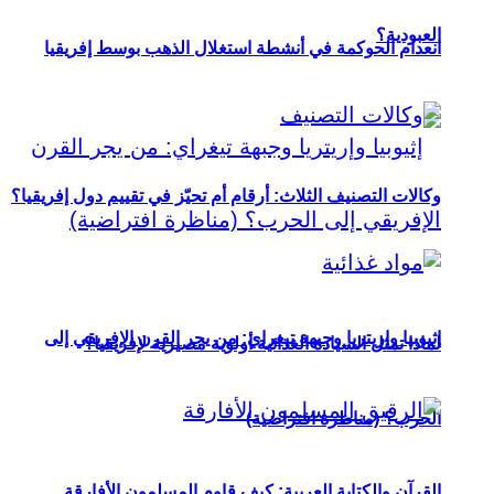
العبودية؟
انعدام الحوكمة في أنشطة استغلال الذهب بوسط إفريقيا
وكالات التصنيف الثلاث: أرقام أم تحيّز في تقييم دول إفريقيا؟
إثيوبيا وإريتريا وجبهة تيغراي: من يجر القرن الإفريقي إلى
لماذا تمثل السيادة الغذائية أولوية مصيرية لإفريقيا؟
الحرب؟ (مناظرة افتراضية)
القرآن والكتابة العربية: كيف قاوم المسلمون الأفارقة