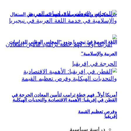
حزب كيراي وإعادة هندسة المشهد السياسي في السنغال
اللغة العربية في نيجيريا ودور “المجلس الوطني للدراسات
العربية والإسلامية”
أمريكا أولاً.. فهم خطة ترامب لتأمين المعادن الحرجة في
القطن في إفريقيا: الأهمية الاقتصادية والتحديات الهيكلية
وفرص تعظيم القيمة
إفريقيا
دراسة سياسية