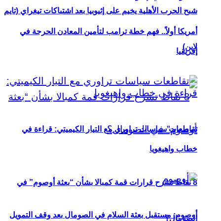
شبح الحرب الأهلية يخيم على إثيوبيا بعد اشتباكات تيغراي (تايم
أمريكا أولاً.. فهم خطة ترامب لتأمين المعادن الحرجة في
لاين)
إفريقيا
تقاطعات سياسات تراوري مع التيار الكيميتي: قراءة في
خطاب واهيغويا
8 نقاط تشرح قرارات قمة كمبالا بشأن “بعثة أوصوم” في
أوصوم: مستقبل بعثة السلام في الصومال بعد وقف التمويل
الصومال؟