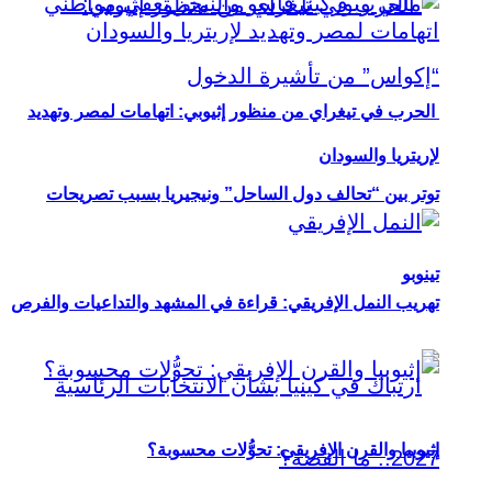
الحرب في تيغراي من منظور إثيوبي: اتهامات لمصر وتهديد
لإريتريا والسودان
توتر بين “تحالف دول الساحل” ونيجيريا بسبب تصريحات
تينوبو
تهريب النمل الإفريقي: قراءة في المشهد والتداعيات والفرص
إثيوبيا والقرن الإفريقي: تحوُّلات محسوبة؟