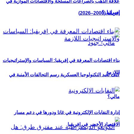
علاقة الذهب بالصراعات المسلحة والاقتصادات الموازية في
إسرائيل؟
إفريقيا (2000–2026)
بناء اقتصادات المعرفة في إفريقيا: السياسات والإستراتيجيات
اللازمة
كيف تعيد التكنولوجيا العسكرية رسم التحالفات الأمنية في
مالي؟
إدارة النفايات الإلكترونية في غانا ودورها في دعم مسار
الاقتصاد الأخضر في إفريقيا