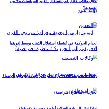
تحوُّل طاقي عادل في السنغال.. تغيير السياسات بدلاً من
العبودية؟
دوّامة الديون
انعدام الحوكمة في أنشطة استغلال الذهب بوسط إفريقيا
إثيوبيا وإريتريا وجبهة تيغراي: من يجر القرن الإفريقي إلى
وكالات التصنيف الثلاث: أرقام أم تحيّز في تقييم دول إفريقيا؟
الحرب؟ (مناظرة افتراضية)
لماذا تمثل السيادة الغذائية أولوية مصيرية لإفريقيا؟