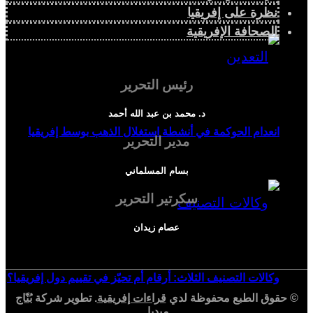
نظرة على إفريقيا
الصحافة الإفريقية
رئيس التحرير
د. محمد بن عبد الله أحمد
انعدام الحوكمة في أنشطة استغلال الذهب بوسط إفريقيا
مدير التحرير
بسام المسلماني
سكرتير التحرير
عصام زيدان
وكالات التصنيف الثلاث: أرقام أم تحيّز في تقييم دول إفريقيا؟
© حقوق الطبع محفوظة لدي
قراءات إفريقية
. تطوير شركة
بُنّاج
ميديا
.