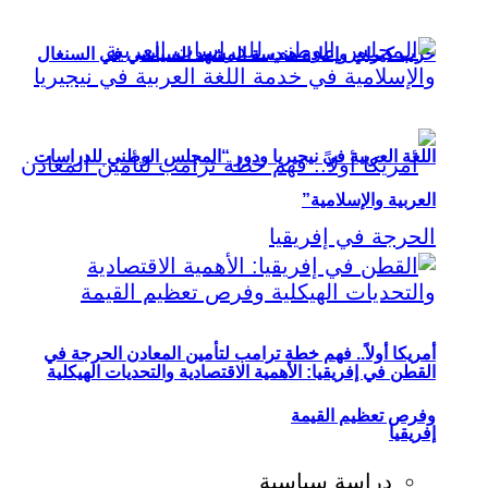
حزب كيراي وإعادة هندسة المشهد السياسي في السنغال
اللغة العربية في نيجيريا ودور “المجلس الوطني للدراسات
العربية والإسلامية”
أمريكا أولاً.. فهم خطة ترامب لتأمين المعادن الحرجة في
القطن في إفريقيا: الأهمية الاقتصادية والتحديات الهيكلية
وفرص تعظيم القيمة
إفريقيا
دراسة سياسية