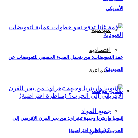
الأمريكي
سياسية
اقتصادية
عقد التعويضات: من يتحمل العبء الحقيقي للتعويضات عن
العبودية؟
اجتماعية
تقدير موقف
جميع المواد
إثيوبيا وإريتريا وجبهة تيغراي: من يجر القرن الإفريقي إلى
اجتماعي
الحرب؟ (مناظرة افتراضية)