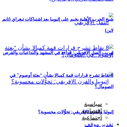
شبح الحرب الأهلية يخيم على إثيوبيا بعد اشتباكات تيغراي (تايم
لاين)
تهريب النمل الإفريقي: قراءة في المشهد والتداعيات والفرص
8 نقاط تشرح قرارات قمة كمبالا بشأن “بعثة أوصوم” في
الصومال؟
سياسية
اقتصادية
إثيوبيا والقرن الإفريقي: تحوُّلات محسوبة؟
اجتماعية
تقدير موقف