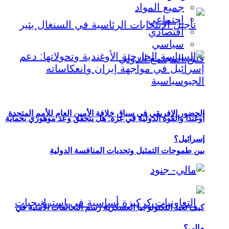
جميع المواد
اجتماعي
اقتصادي
سياسي
الحضور الإفريقي في سباق خلافة الأمين العام للأمم المتحدة
أوغندا والقوة الدولية في غزة: هل يتحقق وعد موهوزي بحماية
إسرائيل؟
بين طموحات التمثيل وتحديات المنافسة الدولية
كيف تعيد التكنولوجيا العسكرية رسم التحالفات الأمنية في
مالي؟