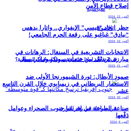
إصلاح قطاع الأمن
سياسية
أكتوبر 22, 2024
حظر اتحاد “فيسي” الإيفواري.. واتارا يدهس
“بيادق” غباغبو على رقعة الحرم الجامعي!
أكتوبر 22, 2024
الانتخابات التشريعية في السنغال: الرهانات في
مبارزة عن بُعْد بين عثمان سونكو وماكي سال
في 7 نقاط.. لماذا خرج تفشي وباء إيبولا عن السيطرة؟
أكتوبر 21, 2024
صمود الأبطال: ثورة الشيمورنجا الأولى ضد
الاستعمار البريطاني في زيمبابوي خلال القرن التاسع
عشر
أكتوبر 20, 2024
صناعة الطباعة في إفريقيا جنوب الصحراء وعوامل
دَفْعها
أكتوبر 6, 2024