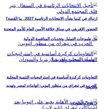
ارتباك في كينيا بشأن الانتخابات الرئاسية 2027.. ما القصة؟
الحضور الإفريقي في سباق خلافة الأمين العام للأمم المتحدة
بين طموحات التمثيل وتحديات المنافسة الدولية
التعاونيات كركيزة أساسية في إستراتيجيات التنمية المحلية
الحرب في تيغراي من منظور إثيوبي: اتهامات لمصر وتهديد
بإفريقيا
لإريتريا والسودان