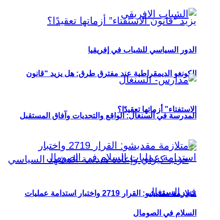
الدور السياسي للشباب في إفريقيا
الكونغو الديمقراطية عند مفترق طرق: هل يزيد “قانون
الاستفتاء” أزماتها تعقيدًا؟
المدرسة في السنغال: الواقع والتحديات وآفاق المستقبل
متلازمة مقديشو: القرار 2719 واختبار استدامة عمليات
السلام في الصومال