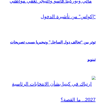
توتر بين “تحالف دول الساحل” ونيجيريا بسبب تصريحات
تينوبو