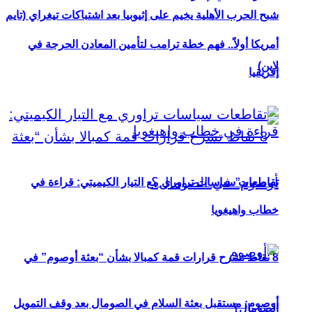
شبح الحرب الأهلية يخيم على إثيوبيا بعد اشتباكات تيغراي (تايم
أمريكا أولاً.. فهم خطة ترامب لتأمين المعادن الحرجة في
لاين)
إفريقيا
تقاطعات سياسات تراوري مع التيار الكيميتي: قراءة في
خطاب واهيغويا
8 نقاط تشرح قرارات قمة كمبالا بشأن “بعثة أوصوم” في
أوصوم: مستقبل بعثة السلام في الصومال بعد وقف التمويل
الصومال؟