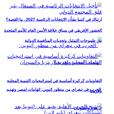
ارتباك في كينيا بشأن الانتخابات الرئاسية 2027.. ما القصة؟
الحضور الإفريقي في سباق خلافة الأمين العام للأمم المتحدة
بين طموحات التمثيل وتحديات المنافسة الدولية
التعاونيات كركيزة أساسية في إستراتيجيات التنمية المحلية
الحرب في تيغراي من منظور إثيوبي: اتهامات لمصر وتهديد
بإفريقيا
لإريتريا والسودان