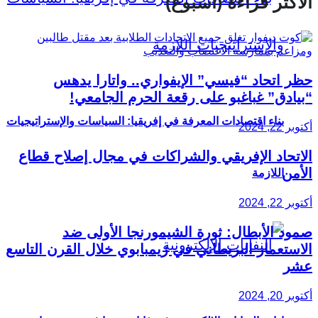
الأكثر قراءة (أسبوع)
حظر اتحاد “فيسي” الإيفواري.. واتارا يدهس
“بيادق” غباغبو على رقعة الحرم الجامعي!
بناء اقتصادات المعرفة في إفريقيا: السياسات والإستراتيجيات
أكتوبر 22, 2024
الاتحاد الإفريقي والشراكات في مجال إصلاح قطاع
الأمن
اللازمة
أكتوبر 22, 2024
صمود الأبطال: ثورة الشيمورنجا الأولى ضد
الاستعمار البريطاني في زيمبابوي خلال القرن التاسع
عشر
أكتوبر 20, 2024