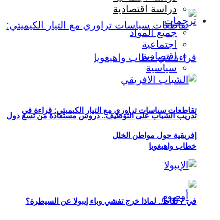
دراسة اقتصادية
ترجمات
جميع المواد
اجتماعية
اقتصادية
سياسية
تقاطعات سياسات تراوري مع التيار الكيميتي: قراءة في
تدريب الشباب على التوظيف.. دروس مستفادة من تسع دول
إفريقية حول مواطن الخلل
خطاب واهيغويا
في 7 نقاط.. لماذا خرج تفشي وباء إيبولا عن السيطرة؟