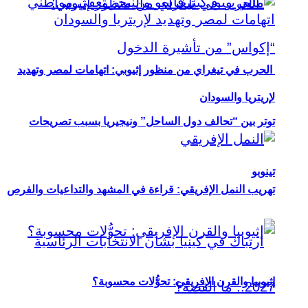
الحرب في تيغراي من منظور إثيوبي: اتهامات لمصر وتهديد
لإريتريا والسودان
توتر بين “تحالف دول الساحل” ونيجيريا بسبب تصريحات
تينوبو
تهريب النمل الإفريقي: قراءة في المشهد والتداعيات والفرص
إثيوبيا والقرن الإفريقي: تحوُّلات محسوبة؟