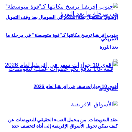
أوصوم: مستقبل بعثة السلام في الصومال بعد وقف التمويل
جنوب إفريقيا ترسخ مكانتها كـ”قوة متوسطة” في مرحلة ما
الأمريكي
بعد الثورة
أقوى 10 جوازات سفر في إفريقيا لعام 2026
عقد التعويضات: من يتحمل العبء الحقيقي للتعويضات عن
كيف يمكن تحويل الأسواق الإفريقية إلى أداة لتخفيف حدة