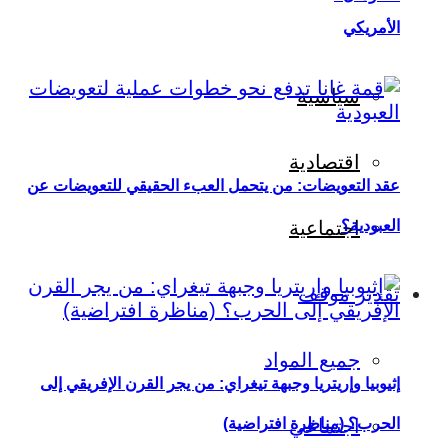
الأمريكي
سياسية
اقتصادية
عقد التعويضات: من يتحمل العبء الحقيقي للتعويضات عن
العبودية؟
اجتماعية
تقدير موقف
جميع المواد
إثيوبيا وإريتريا وجبهة تيغراي: من يجر القرن الإفريقي إلى
اجتماعي
الحرب؟ (مناظرة افتراضية)