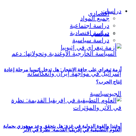
دراسات
اقتصادي
جميع المواد
دراسة اجتماعية
دراسة اقتصادية
سياسي
دراسة سياسية
أزمة تيغراي على حافة الانفجار: هل تدخل إثيوبيا مرحلة إعادة
إنتاج الحرب؟
أوغندا والقوة الدولية في غزة: هل يتحقق وعد موهوزي بحماية
العلوم التطبيقية في إفريقيا القديمة: نظرة في الأثر