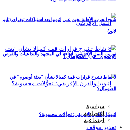
شبح الحرب الأهلية يخيم على إثيوبيا بعد اشتباكات تيغراي (تايم
لاين)
تهريب النمل الإفريقي: قراءة في المشهد والتداعيات والفرص
8 نقاط تشرح قرارات قمة كمبالا بشأن “بعثة أوصوم” في
الصومال؟
سياسية
اقتصادية
إثيوبيا والقرن الإفريقي: تحوُّلات محسوبة؟
اجتماعية
تقدير موقف