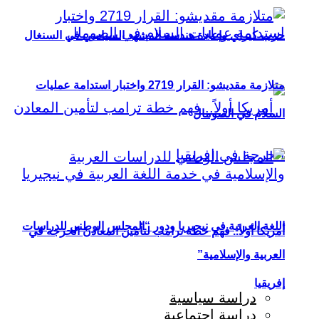
حزب كيراي وإعادة هندسة المشهد السياسي في السنغال
متلازمة مقديشو: القرار 2719 واختبار استدامة عمليات
السلام في الصومال
اللغة العربية في نيجيريا ودور “المجلس الوطني للدراسات
أمريكا أولاً.. فهم خطة ترامب لتأمين المعادن الحرجة في
العربية والإسلامية”
إفريقيا
دراسة سياسية
دراسة اجتماعية