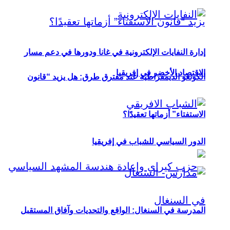
إدارة النفايات الإلكترونية في غانا ودورها في دعم مسار
الاقتصاد الأخضر في إفريقيا
الكونغو الديمقراطية عند مفترق طرق: هل يزيد “قانون
الاستفتاء” أزماتها تعقيدًا؟
الدور السياسي للشباب في إفريقيا
المدرسة في السنغال: الواقع والتحديات وآفاق المستقبل