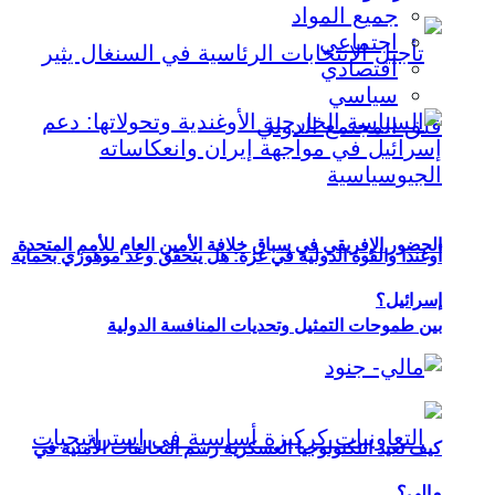
جميع المواد
اجتماعي
اقتصادي
سياسي
الحضور الإفريقي في سباق خلافة الأمين العام للأمم المتحدة
أوغندا والقوة الدولية في غزة: هل يتحقق وعد موهوزي بحماية
إسرائيل؟
بين طموحات التمثيل وتحديات المنافسة الدولية
كيف تعيد التكنولوجيا العسكرية رسم التحالفات الأمنية في
مالي؟