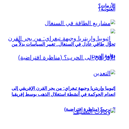
الأزمات؟
العبودية؟
تحوُّل طاقي عادل في السنغال.. تغيير السياسات بدلاً من
دوّامة الديون
إثيوبيا وإريتريا وجبهة تيغراي: من يجر القرن الإفريقي إلى
انعدام الحوكمة في أنشطة استغلال الذهب بوسط إفريقيا
الحرب؟ (مناظرة افتراضية)