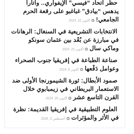
حظر اتحاد “فيسي” الإيفواري.. واتارا
يدهس “بيادق” غباغبو على رقعة الحرم
الجامعي!
أكتوبر 22, 2024
الانتخابات التشريعية في السنغال: الرهانات
في مبارزة عن بُعْد بين عثمان سونكو
وماكي سال
أكتوبر 21, 2024
صناعة الطباعة في إفريقيا جنوب الصحراء
وعوامل دَفْعها
أكتوبر 6, 2024
صمود الأبطال: ثورة الشيمورنجا الأولى ضد
الاستعمار البريطاني في زيمبابوي خلال
القرن التاسع عشر
أكتوبر 20, 2024
العلوم التطبيقية في إفريقيا القديمة: نظرة
في الأثر والمؤثرات
أغسطس 3, 2026