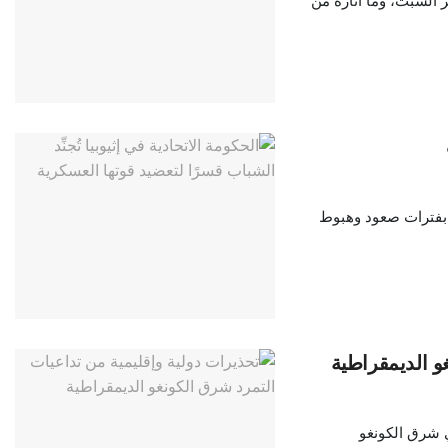
 السبت، وما أثاره من
ات بين إثيوبيا وإريتريا، منذ استقلال الأولى في العام 1993م، بفترات صعود وهبوط
و الديمقراطية
دول مجموعة السبع بهجوم حركة 23 مارس (إم 23) في شرق الكونغو