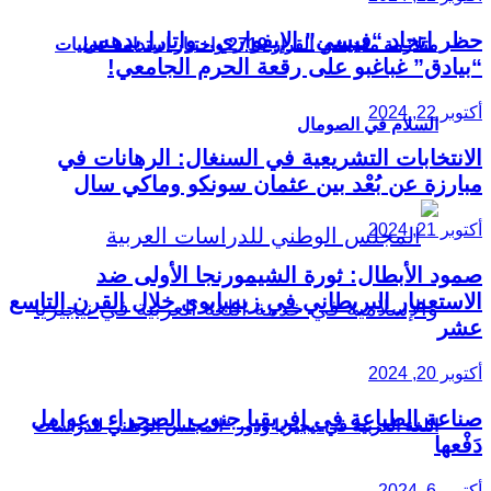
حظر اتحاد “فيسي” الإيفواري.. واتارا يدهس
متلازمة مقديشو: القرار 2719 واختبار استدامة عمليات
“بيادق” غباغبو على رقعة الحرم الجامعي!
أكتوبر 22, 2024
السلام في الصومال
الانتخابات التشريعية في السنغال: الرهانات في
مبارزة عن بُعْد بين عثمان سونكو وماكي سال
أكتوبر 21, 2024
صمود الأبطال: ثورة الشيمورنجا الأولى ضد
الاستعمار البريطاني في زيمبابوي خلال القرن التاسع
عشر
أكتوبر 20, 2024
صناعة الطباعة في إفريقيا جنوب الصحراء وعوامل
اللغة العربية في نيجيريا ودور “المجلس الوطني للدراسات
دَفْعها
أكتوبر 6, 2024