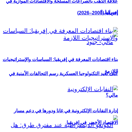
علاقة الذهب بالصراعات المسلحة والاقتصادات الموازية في
إسرائيل؟
إفريقيا (2000–2026)
بناء اقتصادات المعرفة في إفريقيا: السياسات والإستراتيجيات
اللازمة
كيف تعيد التكنولوجيا العسكرية رسم التحالفات الأمنية في
مالي؟
إدارة النفايات الإلكترونية في غانا ودورها في دعم مسار
الاقتصاد الأخضر في إفريقيا