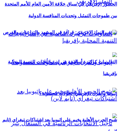
الحضور الإفريقي في سباق خلافة الأمين العام للأمم المتحدة
بين طموحات التمثيل وتحديات المنافسة الدولية
تهريب النمل الإفريقي: قراءة في المشهد والتداعيات والفرص
التعاونيات كركيزة أساسية في إستراتيجيات التنمية المحلية
بإفريقيا
إثيوبيا والقرن الإفريقي: تحوُّلات محسوبة؟
شبح الحرب الأهلية يخيم على إثيوبيا بعد اشتباكات تيغراي (تايم