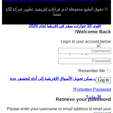
© حقوق الطبع محفوظة لدي
قراءات إفريقية
. تطوير شركة
بُنّاج
ميديا
.
أقوى 10 جوازات سفر في إفريقيا لعام 2026
Welcome Back!
Login to your account below
Remember Me
كيف يمكن تحويل الأسواق الإفريقية إلى أداة لتخفيف حدة
Forgotten Password?
الأزمات؟
Retrieve your password
Please enter your username or email address to reset your