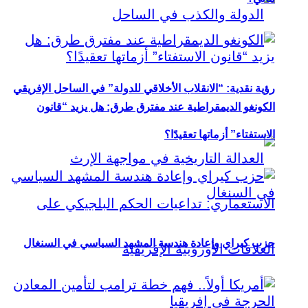
رؤية نقدية: “الانقلاب الأخلاقي للدولة” في الساحل الإفريقي
الكونغو الديمقراطية عند مفترق طرق: هل يزيد “قانون
الاستفتاء” أزماتها تعقيدًا؟
حزب كيراي وإعادة هندسة المشهد السياسي في السنغال