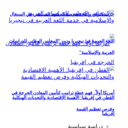
حزب كيراي وإعادة هندسة المشهد السياسي في السنغال
اللغة العربية في نيجيريا ودور “المجلس الوطني للدراسات
العربية والإسلامية”
أمريكا أولاً.. فهم خطة ترامب لتأمين المعادن الحرجة في
القطن في إفريقيا: الأهمية الاقتصادية والتحديات الهيكلية
وفرص تعظيم القيمة
إفريقيا
دراسة سياسية