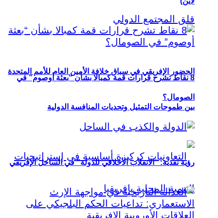
لاين)
الحضور الإفريقي في سباق خلافة الأمين العام للأمم المتحدة
8 نقاط تشرح قرارات قمة كمبالا بشأن “بعثة أوصوم” في
الصومال؟
بين طموحات التمثيل وتحديات المنافسة الدولية
رؤية نقدية: “الانقلاب الأخلاقي للدولة” في الساحل الإفريقي