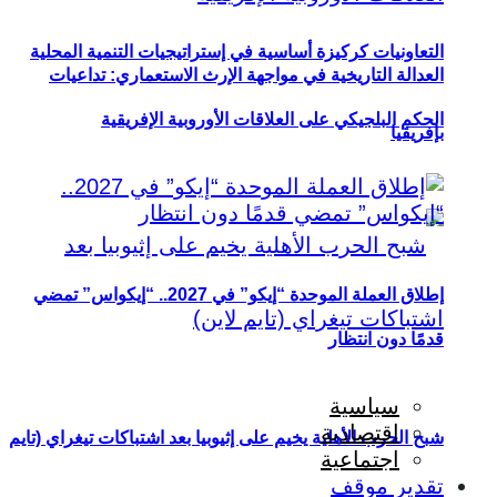
التعاونيات كركيزة أساسية في إستراتيجيات التنمية المحلية
العدالة التاريخية في مواجهة الإرث الاستعماري: تداعيات
الحكم البلجيكي على العلاقات الأوروبية الإفريقية
بإفريقيا
إطلاق العملة الموحدة “إيكو” في 2027.. “إيكواس” تمضي
قدمًا دون انتظار
سياسية
اقتصادية
شبح الحرب الأهلية يخيم على إثيوبيا بعد اشتباكات تيغراي (تايم
اجتماعية
تقدير موقف