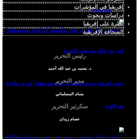
إفريقيا في المؤشرات
سياسية
دراسات وبحوث
نظرة على إفريقيا
الصحافة الإفريقية
رئيس التحرير
د. محمد بن عبد الله أحمد
مدير التحرير
جنوب إفريقيا ترسخ مكانتها كـ”قوة متوسطة” في مرحلة ما
بسام المسلماني
سكرتير التحرير
بعد الثورة
عصام زيدان