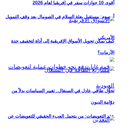
أقوى 10 جوازات سفر في إفريقيا لعام 2026
أوصوم: مستقبل بعثة السلام في الصومال بعد وقف التمويل
الأمريكي
كيف يمكن تحويل الأسواق الإفريقية إلى أداة لتخفيف حدة
الأزمات؟
تحوُّل طاقي عادل في السنغال.. تغيير السياسات بدلاً من
دوّامة الديون
عقد التعويضات: من يتحمل العبء الحقيقي للتعويضات عن