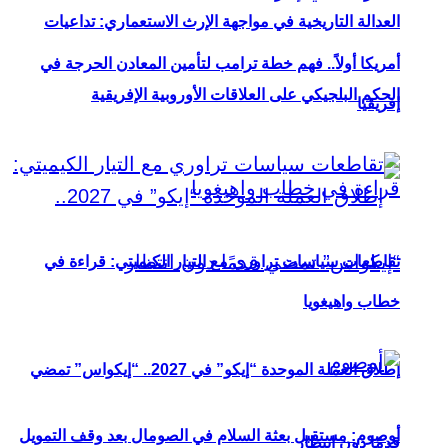
العدالة التاريخية في مواجهة الإرث الاستعماري: تداعيات
أمريكا أولاً.. فهم خطة ترامب لتأمين المعادن الحرجة في
الحكم البلجيكي على العلاقات الأوروبية الإفريقية
إفريقيا
تقاطعات سياسات تراوري مع التيار الكيميتي: قراءة في
خطاب واهيغويا
إطلاق العملة الموحدة “إيكو” في 2027.. “إيكواس” تمضي
أوصوم: مستقبل بعثة السلام في الصومال بعد وقف التمويل
قدمًا دون انتظار