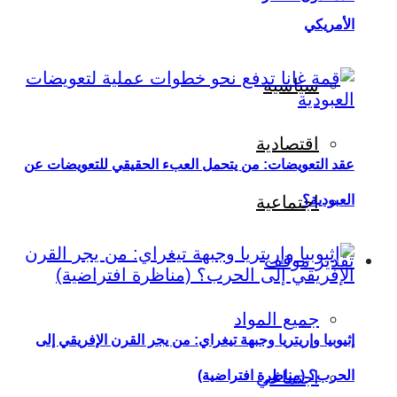
الأمريكي
سياسية
اقتصادية
عقد التعويضات: من يتحمل العبء الحقيقي للتعويضات عن
العبودية؟
اجتماعية
تقدير موقف
جميع المواد
إثيوبيا وإريتريا وجبهة تيغراي: من يجر القرن الإفريقي إلى
اجتماعي
الحرب؟ (مناظرة افتراضية)