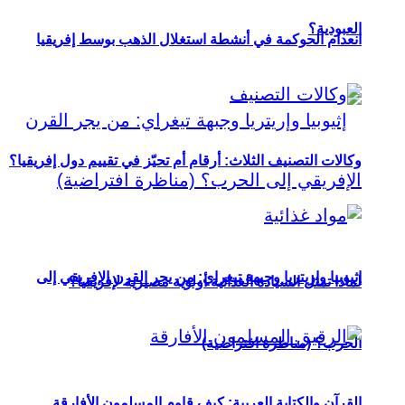
العبودية؟
انعدام الحوكمة في أنشطة استغلال الذهب بوسط إفريقيا
وكالات التصنيف الثلاث: أرقام أم تحيّز في تقييم دول إفريقيا؟
إثيوبيا وإريتريا وجبهة تيغراي: من يجر القرن الإفريقي إلى
لماذا تمثل السيادة الغذائية أولوية مصيرية لإفريقيا؟
الحرب؟ (مناظرة افتراضية)
القرآن والكتابة العربية: كيف قاوم المسلمون الأفارقة