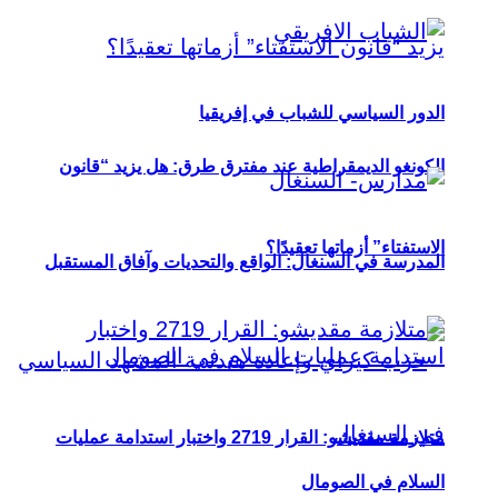
الدور السياسي للشباب في إفريقيا
الكونغو الديمقراطية عند مفترق طرق: هل يزيد “قانون
الاستفتاء” أزماتها تعقيدًا؟
المدرسة في السنغال: الواقع والتحديات وآفاق المستقبل
متلازمة مقديشو: القرار 2719 واختبار استدامة عمليات
السلام في الصومال